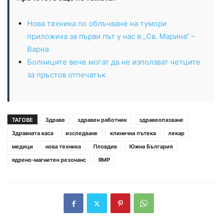
Нова техника по облъчване на тумори
приложиха за първи път у нас в „Св. Марина“ –
Варна
Болниците вече могат да не използват четците
за пръстов отпечатък
ТАГОВЕ
Здраве
здравен работник
здравеопазване
Здравната каса
изследване
клинична пътека
лекар
медици
нова техника
Пловдив
Южна България
ядрено-магнитен резонанс
ЯМР