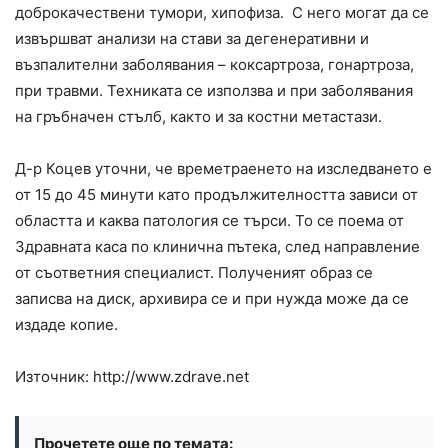
доброкачествени тумори, хипофиза. С него могат да се
извършват анализи на стави за дегенеративни и
възпалителни заболявания – коксартроза, гонартроза,
при травми. Техниката се използва и при заболявания
на гръбначен стълб, както и за костни метастази.
Д-р Коцев уточни, че времетраенето на изследването е
от 15 до 45 минути като продължителността зависи от
областта и каква патология се търси. То се поема от
Здравната каса по клинична пътека, след направление
от съответния специалист. Полученият образ се
записва на диск, архивира се и при нужда може да се
издаде копие.
Източник: http://www.zdrave.net
Прочетете още по темата: