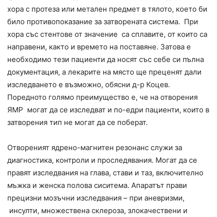
хора с протеза или метален предмет в тялото, което би
било противопоказание за затворената система. При
хора със стентове от значение са сплавите, от които са
направени, както и времето на поставяне. Затова е
необходимо тези пациенти да носят със себе си пълна
документация, а лекарите на място ще преценят дали
изследването е възможно, обясни д-р Коцев.
Поредното голямо преимущество е, че на отворения
ЯМР могат да се изследват и по-едри пациенти, които в
затворения тип не могат да се поберат.
Отвореният ядрено-магнитен резонанс служи за
диагностика, контроли и проследявания. Могат да се
правят изследвания на глава, стави и таз, включително
мъжка и женска полова сиситема. Апаратът прави
прецизни мозъчни изследвания – при аневризми,
инсулти, множествена склероза, злокачествени и