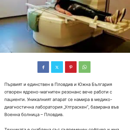
Първият и единствен в Пловдив и Южна България
отворен ядрено-магнитен резонанс вече работи с
пациенти. Уникалният апарат се намира в медико-
диагностична лаборатория „Ултраскен”, базирана във
Военна болница – Пловдив.
Техниката е снабдена със съвременен софтуер и има