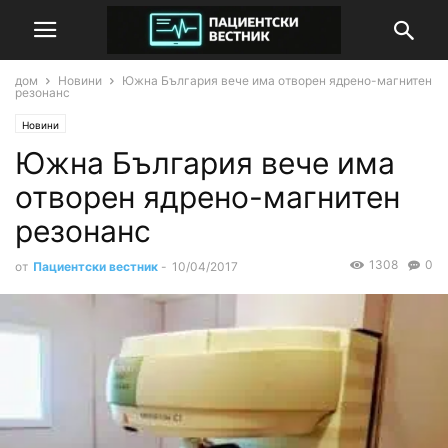
дом
Новини
Южна България вече има отворен ядрено-магнитен
резонанс
Новини
Южна България вече има
отворен ядрено-магнитен
резонанс
1308
0
от
Пациентски вестник
-
10/04/2017