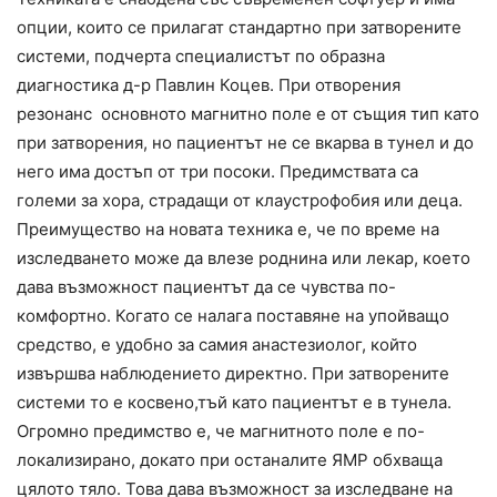
опции, които се прилагат стандартно при затворените
системи, подчерта специалистът по образна
диагностика д-р Павлин Коцев. При отворения
резонанс основното магнитно поле е от същия тип като
при затворения, но пациентът не се вкарва в тунел и до
него има достъп от три посоки. Предимствата са
големи за хора, страдащи от клаустрофобия или деца.
Преимущество на новата техника е, че по време на
изследването може да влезе роднина или лекар, което
дава възможност пациентът да се чувства по-
комфортно. Когато се налага поставяне на упойващо
средство, е удобно за самия анастезиолог, който
извършва наблюдението директно. При затворените
системи то е косвено,тъй като пациентът е в тунела.
Огромно предимство е, че магнитното поле е по-
локализирано, докато при останалите ЯМР обхваща
цялото тяло. Това дава възможност за изследване на