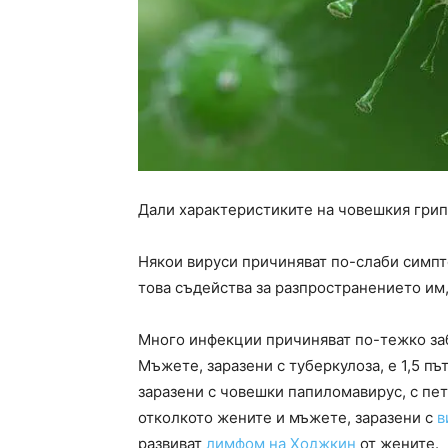
Дали характеристиките на човешкия грип
Някои вируси причиняват по-слаби симпт
това съдейства за разпространението им
Много инфекции причиняват по-тежко за
Мъжете, заразени с туберкулоза, е 1,5 пъ
заразени с човешки папиломавирус, с пет
отколкото жените и мъжете, заразени с
в
развиват
лимфом на Ходжкин
от жените.