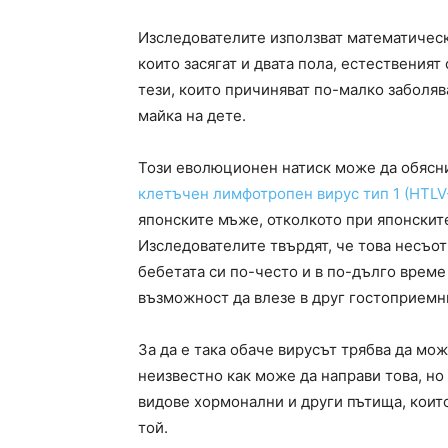
Изследователите използват математическо
които засягат и двата пола, естественият
тези, които причиняват по-малко заболяв
майка на дете.
Този еволюционен натиск може да обясни
клетъчен лимфотропен вирус тип 1 (HTLV
японските мъже, отколкото при японските
Изследователите твърдят, че това несъот
бебетата си по-често и в по-дълго време
възможност да влезе в друг гостоприемн
За да е така обаче вирусът трябва да мо
неизвестно как може да направи това, но
видове хормонални и други пътища, които
той.