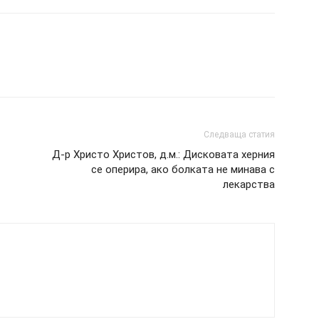
Следваща статия
Д-р Христо Христов, д.м.: Дисковата херния
се оперира, ако болката не минава с
лекарства