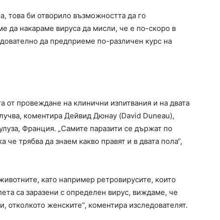
, това би отворило възможността да го
е да накараме вируса да мисли, че е по-скоро в
едователно да предприеме по-различен курс на
 от провеждане на клинични изпитвания и на двата
случва, коментира Дейвид Дюнау (David Duneau),
улуза, Франция. „Самите паразити се държат по
 че трябва да знаем какво правят и в двата пола“,
 животните, като например ретровирусите, които
лета са заразени с определен вирус, виждаме, че
и, отколкото женските“, коментира изследователят.