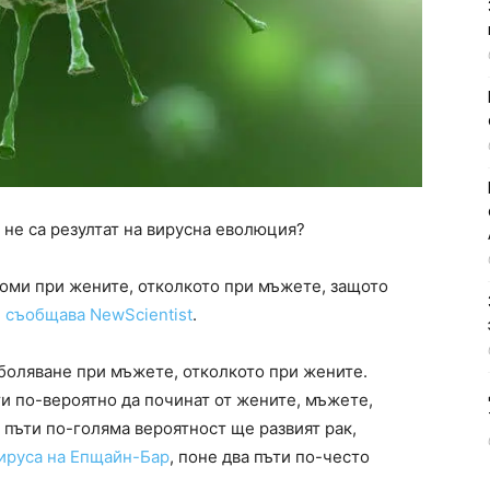
 не са резултат на вирусна еволюция?
оми при жените, отколкото при мъжете, защото
,
съобщава NewScientist
.
боляване при мъжете, отколкото при жените.
ти по-вероятно да починат от жените, мъжете,
 пъти по-голяма вероятност ще развият рак,
ируса на Епщайн-Бар
, поне два пъти по-често