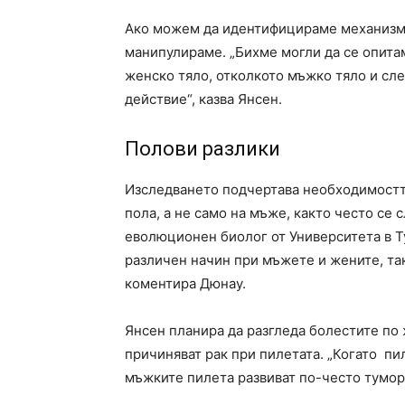
Ако можем да идентифицираме механизма
манипулираме. „Бихме могли да се опитам
женско тяло, отколкото мъжко тяло и сл
действие“, казва Янсен.
Полови разлики
Изследването подчертава необходимостта
пола, а не само на мъже, както често се 
еволюционен биолог от Университета в Т
различен начин при мъжете и жените, така
коментира Дюнау.
Янсен планира да разгледа болестите по
причиняват рак при пилетата. „Когато пи
мъжките пилета развиват по-често тумор