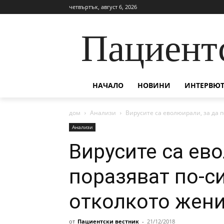
четвъртък, август 6, 2026
Пациент
НАЧАЛО
НОВИНИ
ИНТЕРВЮТ
дом
Анализи
Вирусите са еволюирали, за да 
Анализи
Вирусите са ев
поразяват по-с
отколкото жени
от
Пациентски вестник
-
21/12/2018