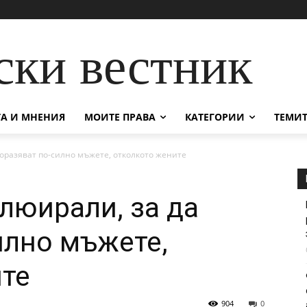
ски вестник
А И МНЕНИЯ
МОИТЕ ПРАВА
КАТЕГОРИИ
ТЕМИТ
поразяват по-силно мъжете, отколкото жените
олюирали, за да
илно мъжете,
те
904
0