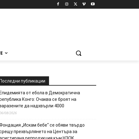
Е
Последни публикации
Епидемията от ебола в Демократична
република Конго: Очаква се броят на
заразените да надхвърли 4000
06/08/2026
Фондация „Искам бебе“ се обяви твърдо
срещу прехвърлянето на Центъра за
асистирана репродукция към НЗОК