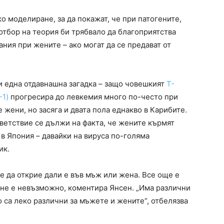
 моделиране, за да покажат, че при патогените,
 отбор на теория би трябвало да благоприятства
ания при жените – ако могат да се предават от
 една отдавнашна загадка – защо човешкият
Т-
-1)
прогресира до левкемия много по-често при
 жени, но засяга и двата пола еднакво в Карибите.
ветствие се дължи на факта, че жените кърмят
 в Япония – давайки на вируса по-голяма
ик.
же да открие дали е във мъж или жена. Все още е
 не е невъзможно, коментира Янсен. „Има различни
 са леко различни за мъжете и жените“, отбелязва