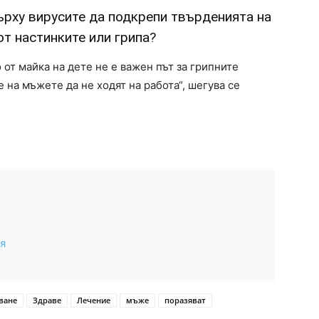
рху вирусите да подкрепи твърденията на
от настинките или грипа?
 от майка на дете не е важен път за грипните
е на мъжете да не ходят на работа“, шегува се
ия
ване
Здраве
Лечение
мъже
поразяват