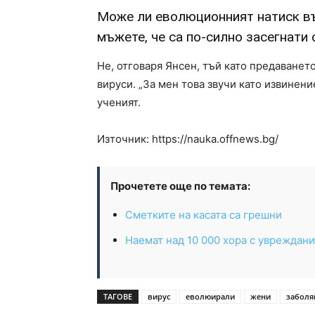
Може ли еволюционният натиск въ
мъжете, че са по-силно засегнати 
Не, отговаря Янсен, тъй като предаването
вируси. „За мен това звучи като извинени
ученият.
Източник: https://nauka.offnews.bg/
Прочетете още по темата:
Сметките на касата са грешни
Наемат над 10 000 хора с увреждан
ТАГОВЕ
вирус
еволюирали
жени
заболя