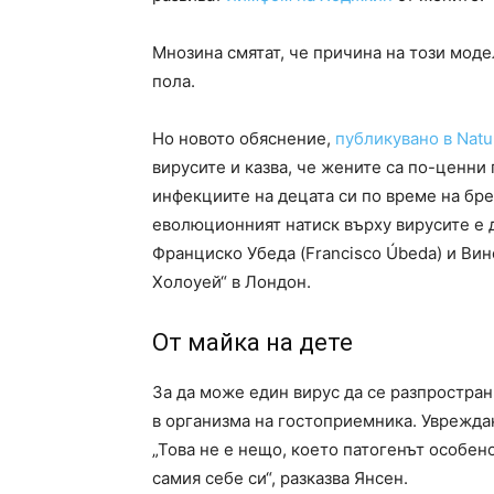
Мнозина смятат, че причина на този моде
пола.
Но новото обяснение,
публикувано в Nat
вирусите и казва, че жените са по-ценн
инфекциите на децата си по време на бр
еволюционният натиск върху вирусите е д
Франциско Убеда (Francisco Úbeda) и Вин
Холоуей“ в Лондон.
От майка на дете
За да може един вирус да се разпростран
в организма на гостоприемника. Уврежда
„Това не е нещо, което патогенът особен
самия себе си“, разказва Янсен.