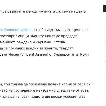
л са разликите между имунната система на двата
ure Communications
, се обръща към еволюцията на
и гостоприемници. Жените могат да предадат
еменност, раждане и кърмене. Затова
а са по-малко вредни за жените, твърдят
сънт Янсен (Vincent Jansen) от Университета „Роял
и, той трябва да произведе повече копия от себе си
нето на последния е неизбежно следствие от това.
о иска да направи, защото ще влоши условията за