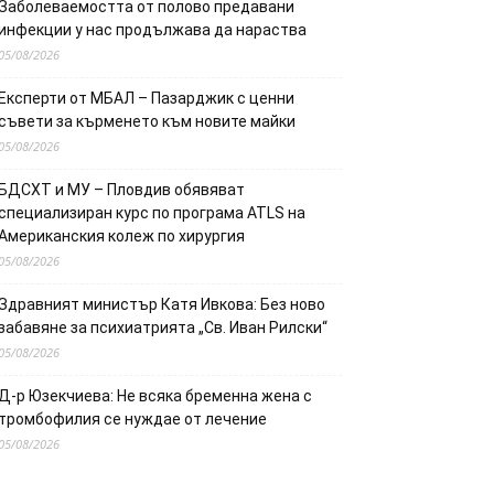
Заболеваемостта от полово предавани
инфекции у нас продължава да нараства
05/08/2026
Експерти от МБАЛ – Пазарджик с ценни
съвети за кърменето към новите майки
05/08/2026
БДСХТ и МУ – Пловдив обявяват
специализиран курс по програма ATLS на
Американския колеж по хирургия
05/08/2026
Здравният министър Катя Ивкова: Без ново
забавяне за психиатрията „Св. Иван Рилски“
05/08/2026
Д-р Юзекчиева: Не всяка бременна жена с
тромбофилия се нуждае от лечение
05/08/2026