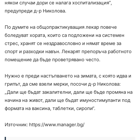
някои случаи дори се налага хоспитализация”,
предупреди д-р Николова.
По думите на общопрактикуващия лекар повече
боледуват хората, които са подложени на системен
стрес, хранят се нездравословно и нямат време за
спорт и разходки навън. Лекарят препоръча работното
помещение да бъде проветрявано често.
Нужно е преди настъпването на зимата, с която идва и
грипът, да сме взели мерки, посочи д-р Николова:
„Дали ще бъдат закалителни, дали ще бъде промяна на
начина на живот, дали ще бъдат имуностимуланти под
формата на ваксина, таблетки, сиропи“.
Източник: https://www.manager.bg/