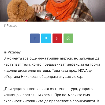
© Pixabay
© Pixabay
В момента все още няма грипни вируси, но започват да
настъпват тези, които предизвикват инфекции на горни
и долни дихателни пътища. Това каза пред NOVA д-
р
Гергана Николова, общопрактикуващ лекар.
„При децата оплакванията са температура, упорита
кашлица и постоянни хреми. При по-малките има
склонност инфекциите да прерастват в бронхиолити. В