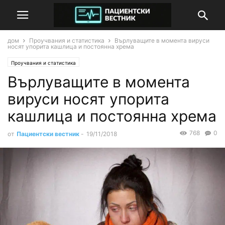
дом
Проучвания и статистика
Върлуващите в момента вируси
носят упорита кашлица и постоянна хрема
Проучвания и статистика
Върлуващите в момента
вируси носят упорита
кашлица и постоянна хрема
768
0
от
Пациентски вестник
-
19/11/2018