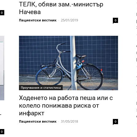
ТЕЛК, обяви зам.-министър
Начева
0
Пациентски вестник
-
25/01/2019
0
Проучвания и статистика
Ходенето на работа пеша или с
колело понижава риска от
инфаркт
т
Пациентски вестник
-
31/05/2018
0
0