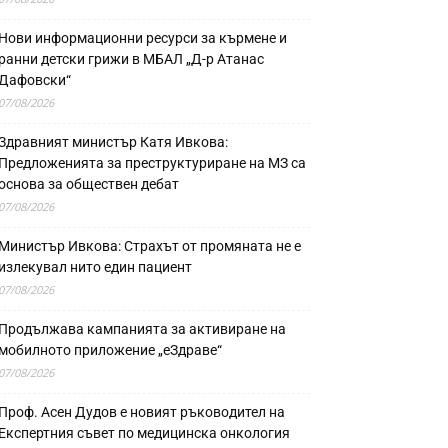
Нови информационни ресурси за кърмене и
ранни детски грижи в МБАЛ „Д-р Атанас
Дафовски“
07/08/2026
Здравният министър Катя Ивкова:
Предложенията за преструктуриране на МЗ са
основа за обществен дебат
07/08/2026
Министър Ивкова: Страхът от промяната не е
излекувал нито един пациент
07/08/2026
Продължава кампанията за активиране на
мобилното приложение „еЗдраве“
07/08/2026
Проф. Асен Дудов е новият ръководител на
Експертния съвет по медицинска онкология