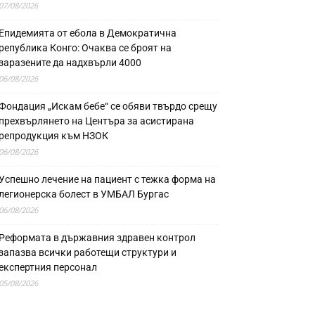
07/08/2026
Епидемията от ебола в Демократична
република Конго: Очаква се броят на
заразените да надхвърли 4000
06/08/2026
Фондация „Искам бебе“ се обяви твърдо срещу
прехвърлянето на Центъра за асистирана
репродукция към НЗОК
06/08/2026
Успешно лечение на пациент с тежка форма на
легионерска болест в УМБАЛ Бургас
06/08/2026
Реформата в държавния здравен контрол
запазва всички работещи структури и
експертния персонал
05/08/2026