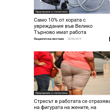
Проучвания и статистика
Само 10% от хората с
увреждания във Велико
Търново имат работа
Пациентски вестник
-
26/06/2019
Проучвания и статистика
Стресът в работата се отразяв
на фигурата на жените, на