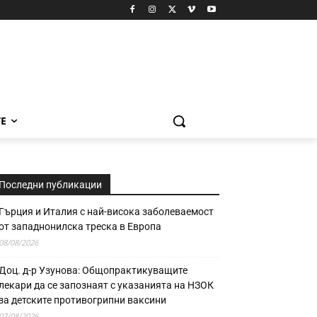
Е
Последни публикации
Гърция и Италия с най-висока заболеваемост
от западнонилска треска в Европа
08/08/2026
Доц. д-р Узунова: Общопрактикуващите
лекари да се запознаят с указанията на НЗОК
за детските противогрипни ваксини
07/08/2026