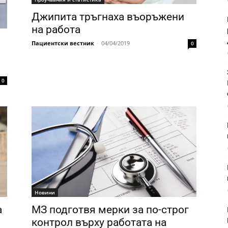
Джипита тръгнаха въоръжени
на работа
Пациентски вестник
-
04/04/2019
0
0
Новини
а
МЗ подготвя мерки за по-строг
контрол върху работата на