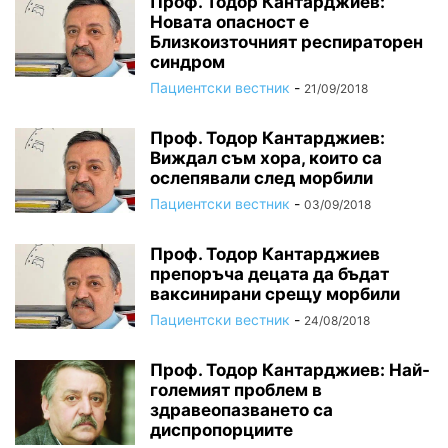
Проф. Тодор Кантарджиев:
Новата опасност е
Близкоизточният респираторен
синдром
Пациентски вестник
-
21/09/2018
Проф. Тодор Кантарджиев:
Виждал съм хора, които са
ослепявали след морбили
Пациентски вестник
-
03/09/2018
Проф. Тодор Кантарджиев
препоръча децата да бъдат
ваксинирани срещу морбили
Пациентски вестник
-
24/08/2018
Проф. Тодор Кантарджиев: Най-
големият проблем в
здравеопазването са
диспропорциите