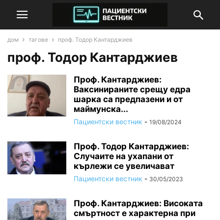
дом
тагове
проф. Тодор Кантарджиев
проф. Тодор Кантарджиев
Проф. Кантарджиев:
Ваксинираните срещу едра
шарка са предпазени и от
маймунска...
Пациентски вестник
-
19/08/2024
Проф. Тодор Кантарджиев:
Случаите на ухапани от
кърлежи се увеличават
Пациентски вестник
-
30/05/2023
Проф. Кантарджиев: Високата
смъртност е характерна при