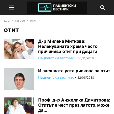
дом
тагове
отит
отит
Д-р Милена Миткова:
Нелекуваната хрема често
причинява отит при децата
Пациентски вестник
-
30/11/2018
И заешката уста рискова за отит
Пациентски вестник
-
22/08/2018
Проф. д-р Анжелика Димитрова:
Отитът е чест през лятото, може
да...