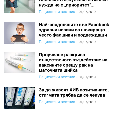
нужда не е „приоритет”...
Пациентски вестник
-
01/07/2019
Най-споделяните във Facebook
здравни новини са шокиращо
често фалшиви и подвеждащи
Пациентски вестник
-
01/07/2019
Проучване разкрива
същественото въздействие на
ваксините срещу рак на
маточната шийка
Пациентски вестник
-
01/07/2019
За да живеят ХИВ позитивните,
стигмата трябва да се лекува
Пациентски вестник
-
01/07/2019