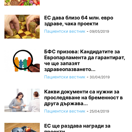
ЕС дава близо 64 млн. евро
здраве, чака проекти
Пациентски вестник
-
09/05/2019
БФС призова: Кандидатите за
Европарламента да гарантират,
че ще запазят
здравеопазването...
Пациентски вестник
-
30/04/2019
Какви документи са нужни за
проследяване на бременност в
друга държава...
Пациентски вестник
-
25/04/2019
ЕС ще раздава награди за
проекти