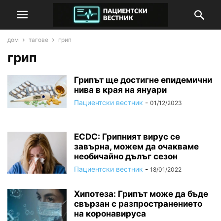
дом
тагове
грип
грип
Грипът ще достигне епидемични
нива в края на януари
Пациентски вестник
-
01/12/2023
ECDC: Грипният вирус се
завърна, можем да очакваме
необичайно дълъг сезон
Пациентски вестник
-
18/01/2022
Хипотеза: Грипът може да бъде
свързан с разпространението
на коронавируса