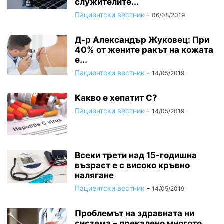
служителите...
Пациентски вестник
-
06/08/2019
Д-р Александър Жуковец: При
40% от жените ракът на кожата
е...
Пациентски вестник
-
14/05/2019
Какво е хепатит C?
Пациентски вестник
-
14/05/2019
Всеки трети над 15-годишна
възраст е с високо кръвно
налягане
Пациентски вестник
-
14/05/2019
Проблемът на здравната ни
система – прекалено многото