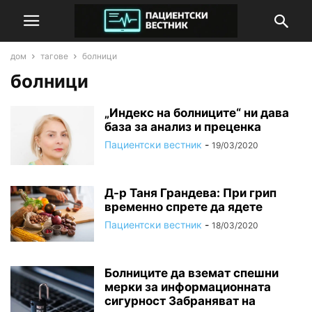
дом
тагове
болници
болници
„Индекс на болниците“ ни дава
база за анализ и преценка
Пациентски вестник
-
19/03/2020
Д-р Таня Грандева: При грип
временно спрете да ядете
Пациентски вестник
-
18/03/2020
Болниците да вземат спешни
мерки за информационната
сигурност Забраняват на