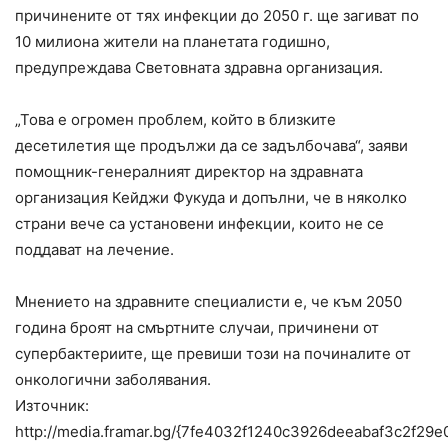
причинените от тях инфекции до 2050 г. ще загиват по
10 милиона жители на планетата годишно,
предупреждава Световната здравна организация.
„Това е огромен проблем, който в близките
десетилетия ще продължи да се задълбочава“, заяви
помощник-генералният директор на здравната
организация Кейджи Фукуда и допълни, че в няколко
страни вече са установени инфекции, които не се
поддават на лечение.
Мнението на здравните специалисти е, че към 2050
година броят на смъртните случаи, причинени от
супербактериите, ще превиши този на починалите от
онкологични заболявания.
Източник: http://media.framar.bg/{7fe4032f1240c3926deeabaf3c2f29e02eeaf0bfa189f0f369debd285fbd3163}D0{7fe4032f1240c3926deeabaf3c2f29e02eeaf0bfa189f0f369debd285fbd3163}B7{7fe4032f1240c3926deeabaf3c2f29e02eeaf0bfa189f0f369debd285fbd3163}D0{7fe4032f1240c3926deeabaf3c2f29e02eeaf0bfa189f0f369debd285fbd3163}B4{7fe4032f1240c3926deeabaf3c2f29e02eeaf0bfa189f0f369debd285fbd3163}D1{7fe4032f1240c3926deeabaf3c2f29e02eeaf0bfa189f0f369debd285fbd3163}80{7fe4032f1240c3926deeabaf3c2f29e02eeaf0bfa189f0f369debd285fbd3163}D0{7fe4032f1240c3926deeabaf3c2f29e02eeaf0bfa189f0f369debd285fbd3163}B0{7fe4032f1240c3926deeabaf3c2f29e02eeaf0bfa189f0f369debd285fbd3163}D0{7fe4032f1240c3926deeabaf3c2f29e02eeaf0bfa189f0f369debd285fbd3163}B2{7fe4032f1240c3926deeabaf3c2f29e02eeaf0bfa189f0f369debd285fbd3163}D0{7fe4032f1240c3926deeabaf3c2f29e02eeaf0bfa189f0f369debd285fbd3163}BD{7fe4032f1240c3926deeabaf3c2f29e02eeaf0bfa189f0f369debd285fbd3163}D0{7fe4032f1240c3926deeabaf3c2f29e02eeaf0bfa189f0f369debd285fbd3163}B8-{7fe4032f1240c3926deeabaf3c2f29e02eeaf0bfa189f0f369debd285fbd3163}D0{7fe4032f1240c3926deeabaf3c2f29e02eeaf0bfa189f0f369debd285fbd3163}BD{7fe4032f1240c3926deeabaf3c2f29e02eeaf0bfa189f0f369debd285fbd3163}D0{7fe4032f1240c3926deeabaf3c2f29e02eeaf0bfa189f0f369debd285fbd3163}BE{7fe4032f1240c3926deeabaf3c2f29e02eeaf0bfa189f0f369debd285fbd3163}D0{7fe4032f1240c3926deeabaf3c2f29e02eeaf0bfa189f0f369debd285fbd3163}B2{7fe4032f1240c3926deeabaf3c2f29e02eeaf0bfa189f0f369debd285fbd3163}D0{7fe4032f1240c3926deeabaf3c2f29e02eeaf0bfa189f0f369debd285fbd3163}B8{7fe4032f1240c3926deeabaf3c2f29e02eeaf0bfa189f0f369debd285fbd3163}D0{7fe4032f1240c3926deeabaf3c2f29e02eeaf0bfa189f0f369debd285fbd3163}BD{7fe4032f1240c3926deeabaf3c2f29e02eeaf0bfa189f0f369debd285fbd3163}D0{7fe4032f1240c3926deeabaf3c2f29e02eeaf0bfa189f0f369debd285fbd3163}B8/{7fe4032f1240c3926deeabaf3c2f29e02eeaf0bfa189f0f369debd285fbd3163}D1{7fe4032f1240c3926deeabaf3c2f29e02eeaf0bfa189f0f369debd285fbd3163}81{7fe4032f1240c3926deeabaf3c2f29e02eeaf0bfa189f0f369debd285fbd3163}D0{7fe4032f1240c3926deeabaf3c2f29e02eeaf0bfa189f0f369debd285fbd3163}B7{7fe4032f1240c3926deeabaf3c2f29e02eeaf0bfa189f0f369debd285fbd3163}D0{7fe4032f1240c3926deeabaf3c2f29e02eeaf0bfa189f0f369debd285fbd3163}BE-{7fe4032f1240c3926deeabaf3c2f29e02eeaf0bfa189f0f369debd285fbd3163}D1{7fe4032f1240c3926deeabaf3c2f29e02eeaf0bfa189f0f369debd285fbd3163}83{7fe4032f1240c3926deeabaf3c2f29e02eeaf0bfa189f0f369debd285fbd3163}D1{7fe4032f1240c3926deeabaf3c2f29e02eeaf0bfa189f0f369debd285fbd3163}81{7fe4032f1240c3926deeabaf3c2f29e02eeaf0bfa189f0f369debd285fbd3163}D1{7fe4032f1240c3926deeabaf3c2f29e02eeaf0bfa189f0f369debd285fbd3163}82{7fe4032f1240c3926deeabaf3c2f29e02eeaf0bfa189f0f369debd285fbd3163}D0{7fe4032f1240c3926deeabaf3c2f29e02eeaf0bfa189f0f369debd285fbd3163}BE{7fe4032f1240c3926deeabaf3c2f29e02eeaf0bfa189f0f369debd285fbd3163}D0{7fe4032f1240c3926deeabaf3c2f29e02eeaf0bfa189f0f369debd285fbd3163}B9{7fe4032f1240c3926deeabaf3c2f29e02eeaf0bfa189f0f369debd285fbd3163}D1{7fe4032f1240c3926deeabaf3c2f29e02eeaf0bfa189f0f369debd285fbd3163}87{7fe4032f1240c3926deeabaf3c2f29e02eeaf0bfa189f0f369debd285fbd3163}D0{7fe4032f1240c3926deeabaf3c2f29e02eeaf0bfa189f0f369debd285fbd3163}B8{7fe4032f1240c3926deeabaf3c2f29e02eeaf0bfa189f0f369debd285fbd3163}D0{7fe4032f1240c3926deeabaf3c2f29e02eeaf0bfa189f0f369debd285fbd3163}B2{7fe4032f1240c3926deeabaf3c2f29e02eeaf0bfa189f0f369debd285fbd3163}D0{7fe4032f1240c3926deeabaf3c2f29e02eeaf0bfa189f0f369debd285fbd3163}B8{7fe4032f1240c3926deeabaf3c2f29e02eeaf0bfa189f0f369debd285fbd3163}D1{7fe4032f1240c3926deeabaf3c2f29e02eeaf0bfa189f0f369debd285fbd3163}82{7fe4032f1240c3926deeabaf3c2f29e02eeaf0bfa189f0f369debd285fbd3163}D0{7fe4032f1240c3926deeabaf3c2f29e02eeaf0bfa189f0f369debd285fbd3163}B5-{7fe4032f1240c3926deeabaf3c2f29e02eeaf0bfa189f0f369debd285fbd3163}D0{7fe4032f1240c3926deeabaf3c2f29e02eeaf0bfa189f0f369debd285fbd3163}BD{7fe4032f1240c3926deeabaf3c2f29e02eeaf0bfa189f0f369debd285fbd3163}D0{7fe4032f1240c3926deeabaf3c2f29e02eeaf0bfa189f0f369debd285fbd3163}B0-{7fe4032f1240c3926deeabaf3c2f29e02eeaf0bfa189f0f369debd285fbd3163}D0{7fe4032f1240c3926deeabaf3c2f29e02eeaf0bfa189f0f369debd285fbd3163}B0{7fe4032f1240c3926deeabaf3c2f29e02eeaf0bfa189f0f369debd285fbd3163}D0{7fe4032f1240c3926deeabaf3c2f29e02eeaf0bfa189f0f369debd285fbd3163}BD{7fe4032f1240c3926deeabaf3c2f29e02eeaf0bfa189f0f369debd285fbd3163}D1{7fe4032f1240c3926deeabaf3c2f29e02eeaf0bfa189f0f369debd285fbd3163}82{7fe4032f1240c3926deeabaf3c2f29e02eeaf0bfa189f0f369debd285fbd3163}D0{7fe4032f1240c3926deeabaf3c2f29e02eeaf0bfa189f0f369debd285fbd3163}B8{7fe4032f1240c3926deeabaf3c2f29e02eeaf0bfa189f0f369debd285fbd3163}D0{7fe4032f1240c3926deeabaf3c2f29e02eeaf0bfa189f0f369debd285fbd3163}B1{7fe4032f1240c3926deeabaf3c2f29e02eeaf0bfa189f0f369debd285fbd3163}D0{7fe4032f1240c3926deeabaf3c2f29e02eeaf0bfa189f0f369debd285fbd3163}B8{7fe4032f1240c3926deeabaf3c2f29e02eeaf0bfa189f0f369debd285fbd3163}D0{7fe4032f1240c3926deeabaf3c2f29e02eeaf0bfa189f0f369debd285fbd3163}BE{7fe4032f1240c3926deeabaf3c2f29e02eeaf0bfa189f0f369debd285fbd3163}D1{7fe4032f1240c3926deeabaf3c2f29e02eeaf0bfa189f0f369debd285fbd3163}82{7fe4032f1240c3926deeabaf3c2f29e02eeaf0bfa189f0f369debd285fbd3163}D0{7fe4032f1240c3926deeabaf3c2f29e02eeaf0bfa189f0f369debd285fbd3163}B8{7fe4032f1240c3926deeabaf3c2f29e02eeaf0bfa189f0f369debd285fbd3163}D1{7fe4032f1240c3926deeabaf3c2f29e02eeaf0bfa189f0f369debd285fbd3163}86{7fe4032f1240c3926deeabaf3c2f29e02eeaf0bfa189f0f369debd285fbd3163}D0{7fe4032f1240c3926deeabaf3c2f29e02eeaf0bfa189f0f369debd285fbd3163}B8-{7fe4032f1240c3926deeabaf3c2f29e02eeaf0bfa189f0f369debd285fbd3163}D1{7fe4032f1240c3926deeabaf3c2f29e02eeaf0bfa189f0f369debd285fbd3163}81{7fe4032f1240c3926deeabaf3c2f29e02eeaf0bfa189f0f369debd285fbd3163}D1{7fe4032f1240c3926deeabaf3c2f29e02eeaf0bfa189f0f369debd285fbd3163}83{7fe4032f1240c3926deeabaf3c2f29e02eeaf0bfa189f0f369debd285fbd3163}D0{7fe4032f1240c3926deeabaf3c2f29e02eeaf0bfa189f0f369debd285fbd3163}BF{7fe4032f1240c3926deeabaf3c2f29e02eeaf0bfa189f0f369debd285fbd3163}D0{7fe4032f1240c3926deeabaf3c2f29e02eeaf0bfa189f0f369debd285fbd3163}B5{7fe4032f1240c3926deeabaf3c2f29e02eeaf0bfa189f0f369debd285fbd3163}D1{7fe4032f1240c3926deeabaf3c2f29e02eeaf0bfa189f0f369debd285fbd3163}80{7fe4032f1240c3926deeabaf3c2f29e02eeaf0bfa189f0f369debd285fbd3163}D0{7fe4032f1240c3926deeabaf3c2f29e02eeaf0bfa189f0f369debd285fbd3163}B1{7fe4032f1240c3926deeabaf3c2f29e02eeaf0bfa189f0f369debd285fbd3163}D0{7fe4032f1240c3926deeabaf3c2f29e02eeaf0bfa189f0f369debd285fbd3163}B0{7fe4032f1240c3926deeabaf3c2f29e02eeaf0bfa189f0f369debd285fbd3163}D0{7fe4032f1240c3926deeabaf3c2f29e02eeaf0bfa189f0f369debd285fbd3163}BA{7fe4032f1240c3926deeabaf3c2f29e02eeaf0bfa189f0f369debd285fbd3163}D1{7fe4032f1240c3926deeabaf3c2f29e02eeaf0bfa189f0f369debd285fbd3163}82{7fe4032f1240c3926deeabaf3c2f29e02eeaf0bfa189f0f369debd285fbd3163}D0{7fe4032f1240c3926deeabaf3c2f29e02eeaf0bfa189f0f369debd285fbd3163}B5{7fe4032f1240c3926deeabaf3c2f29e02eeaf0bfa189f0f369debd285fbd3163}D1{7fe4032f1240c3926deeabaf3c2f29e02eeaf0bfa189f0f369debd285fbd3163}80{7fe4032f1240c3926deeabaf3c2f29e02eeaf0bfa189f0f369debd285fbd3163}D0{7fe4032f1240c3926deeabaf3c2f29e02eeaf0bfa189f0f369debd285fbd3163}B8{7fe4032f1240c3926deeabaf3c2f29e02eeaf0bfa189f0f369debd285fbd3163}D0{7fe4032f1240c3926deeabaf3c2f29e02eeaf0bfa189f0f369debd285fbd3163}B8-{7fe4032f1240c3926deeabaf3c2f29e02eeaf0bfa189f0f369debd285fbd3163}D1{7fe4032f1240c3926deeabaf3c2f29e02eeaf0bfa189f0f369debd285fbd3163}81{7fe4032f1240c3926deeabaf3c2f29e02eeaf0bfa189f0f369debd285fbd3163}D0{7fe4032f1240c3926deeabaf3c2f29e02eeaf0bfa189f0f369debd285fbd3163}B5-{7fe4032f1240c3926deeabaf3c2f29e02eeaf0bfa189f0f369debd285fbd3163}D0{7fe4032f1240c3926deeabaf3c2f29e02eeaf0bfa189f0f369debd285fbd3163}BF{7fe4032f1240c3926deeabaf3c2f29e02eeaf0bfa189f0f369debd285fbd3163}D1{7fe4032f1240c3926deeabaf3c2f29e02eeaf0bfa189f0f369debd285fbd3163}80{7fe4032f1240c3926deeabaf3c2f29e02eeaf0bfa189f0f369debd285fbd3163}D0{7fe4032f1240c3926deeabaf3c2f29e02eeaf0bfa189f0f369debd285fbd3163}B5{7fe4032f1240c3926deeabaf3c2f29e02eeaf0bfa189f0f369debd285fbd3163}D0{7fe4032f1240c3926deeabaf3c2f29e02eeaf0bfa189f0f369debd285fbd3163}B2{7fe4032f1240c3926deeabaf3c2f29e02eeaf0bfa189f0f369debd285fbd3163}D1{7fe4032f1240c3926deeabaf3c2f29e02eeaf0bfa189f0f369debd285fbd3163}80{7fe4032f1240c3926deeabaf3c2f29e02eeaf0bfa189f0f369debd285fbd3163}D1{7fe4032f1240c3926deeabaf3c2f29e02eeaf0bfa189f0f369debd285fbd3163}8A{7fe4032f1240c3926deeabaf3c2f29e02eeaf0bfa189f0f369debd285fbd3163}D1{7fe4032f1240c3926deeabaf3c2f29e02eeaf0bfa189f0f369debd285fbd3163}89{7fe4032f1240c3926deeabaf3c2f29e02eeaf0bfa189f0f369debd285fbd3163}D0{7fe4032f1240c3926deeabaf3c2f29e02eeaf0bfa189f0f369debd285fbd3163}B0{7fe4032f1240c3926deeabaf3c2f29e02eeaf0bfa189f0f369debd285fbd3163}D1{7fe4032f1240c3926deeabaf3c2f29e02eeaf0bfa189f0f369debd285fbd3163}82-{7fe4032f1240c3926deeabaf3c2f29e02eeaf0bfa189f0f369debd285fbd3163}D0{7fe4032f1240c3926deeabaf3c2f29e02eeaf0bfa189f0f369debd285fbd3163}B2-{7fe4032f1240c3926deeabaf3c2f29e02eeaf0bfa189f0f369debd285fbd3163}D0{7fe4032f1240c3926deeabaf3c2f29e02eeaf0bfa189f0f369debd285fbd3163}B3{7fe4032f1240c3926deeabaf3c2f29e02eeaf0bfa189f0f369debd285fbd3163}D0{7fe4032f1240c3926deeabaf3c2f29e02eeaf0bfa189f0f369debd285fbd3163}BB{7fe4032f1240c3926deeabaf3c2f29e02eeaf0bfa189f0f369debd285fbd3163}D0{7fe4032f1240c3926deeabaf3c2f29e02eeaf0bfa189f0f369debd285fbd3163}BE{7fe4032f1240c3926deeabaf3c2f29e02eeaf0bfa189f0f369debd285fbd3163}D0{7fe4032f1240c3926deeabaf3c2f29e02eeaf0bfa189f0f369debd285fbd3163}B1{7fe4032f1240c3926deeabaf3c2f29e02eeaf0bfa189f0f369debd285fbd3163}D0{7fe4032f1240c3926deeabaf3c2f29e02eeaf0bfa189f0f369debd285fbd3163}B0{7fe4032f1240c3926deeabaf3c2f29e02eeaf0bfa189f0f369debd285fbd3163}D0{7fe4032f1240c3926deeabaf3c2f29e02eeaf0bfa189f0f369debd285fbd3163}BB{7fe4032f1240c3926deeabaf3c2f29e02eeaf0bfa189f0f369debd285fbd3163}D0{7fe4032f1240c3926deeabaf3c2f29e02eeaf0bfa189f0f369debd285fbd3163}B5{7fe4032f1240c3926deeabaf3c2f29e02eeaf0bfa189f0f369debd285fbd3163}D0{7fe4032f1240c3926deeabaf3c2f29e02eeaf0bfa189f0f369debd285fbd3163}BD-{7fe4032f1240c3926deeabaf3c