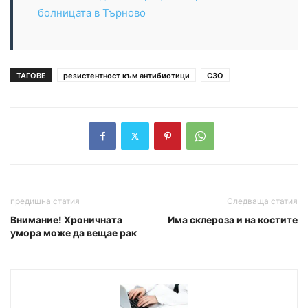
болницата в Търново
ТАГОВЕ
резистентност към антибиотици
СЗО
предишна статия
Следваща статия
Внимание! Хроничната
Има склероза и на костите
умора може да вещае рак