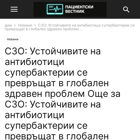
дом
Новини
СЗО: Устойчивите на антибиотици супербактерии се
превръщат в глобален здравен проблем ...
Новини
СЗО: Устойчивите на
антибиотици
супербактерии се
превръщат в глобален
здравен проблем Още за
СЗО: Устойчивите на
антибиотици
супербактерии се
превръщат в глобален