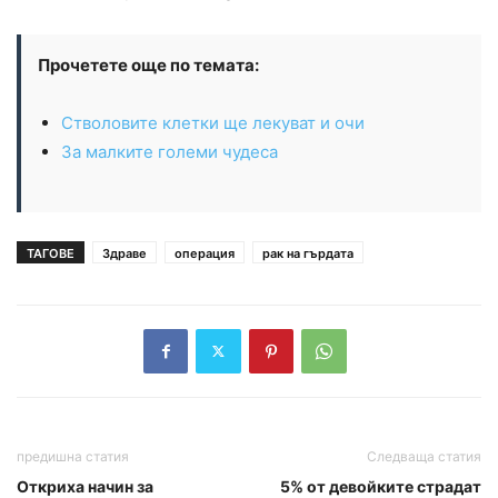
Прочетете още по темата:
Стволовите клетки ще лекуват и очи
За малките големи чудеса
ТАГОВЕ
Здраве
операция
рак на гърдата
предишна статия
Следваща статия
Откриха начин за
5% от девойките страдат