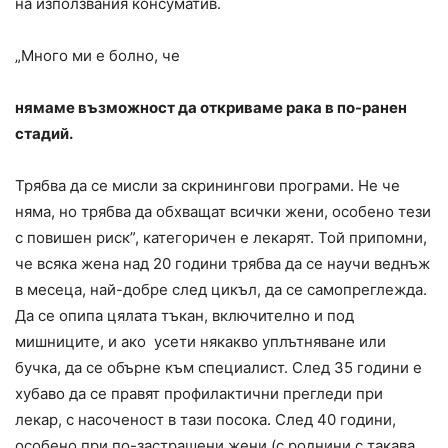
на използвания консуматив.
„Много ми е болно, че
нямаме възможност да откриваме рака в по-ранен
стадий.
Трябва да се мисли за скринингови програми. Не че
няма, но трябва да обхващат всички жени, особено тези
с повишен риск”, категоричен е лекарят. Той припомни,
че всяка жена над 20 години трябва да се научи веднъж
в месеца, най-добре след цикъл, да се самопреглежда.
Да се опипа цялата тъкан, включително и под
мишниците, и ако усети някакво уплътняване или
бучка, да се обърне към специалист. След 35 години е
хубаво да се правят профилактични прегледи при
лекар, с насоченост в тази посока. След 40 години,
особено при по-застрашени жени (с роднини с такава