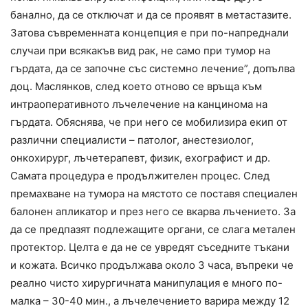
банално, да се отключат и да се проявят в метастазите.
Затова съвременната концепция е при по-напреднали
случаи при всякакъв вид рак, не само при тумор на
гърдата, да се започне със системно лечение”, допълва
доц. Маслянков, след което отново се връща към
интраоперативното лъчелечение на канцинома на
гърдата. Обяснява, че при него се мобилизира екип от
различни специалисти – патолог, анестезиолог,
онкохирург, лъчетерапевт, физик, ехографист и др.
Самата процедура е продължителен процес. След
премахване на тумора на мястото се поставя специален
балонен апликатор и през него се вкарва лъчението. За
да се предпазят подлежащите органи, се слага метален
протектор. Целта е да не се увредят съседните тъкани
и кожата. Всичко продължава около 3 часа, въпреки че
реално чисто хирургичната манипулация е много по-
малка – 30-40 мин., а лъчелечението варира между 12