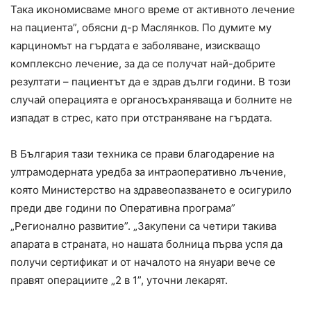
Така икономисваме много време от активното лечение
на пациента”, обясни д-р Маслянков. По думите му
карциномът на гърдата е заболяване, изискващо
комплексно лечение, за да се получат най-добрите
резултати – пациентът да е здрав дълги години. В този
случай операцията е органосъхраняваща и болните не
изпадат в стрес, като при отстраняване на гърдата.
В България тази техника се прави благодарение на
ултрамодерната уредба за интраоперативно лъчение,
която Министерство на здравеопазването е осигурило
преди две години по Оперативна програма”
„Регионално развитие”. „Закупени са четири такива
апарата в страната, но нашата болница първа успя да
получи сертификат и от началото на януари вече се
правят операциите „2 в 1”, уточни лекарят.