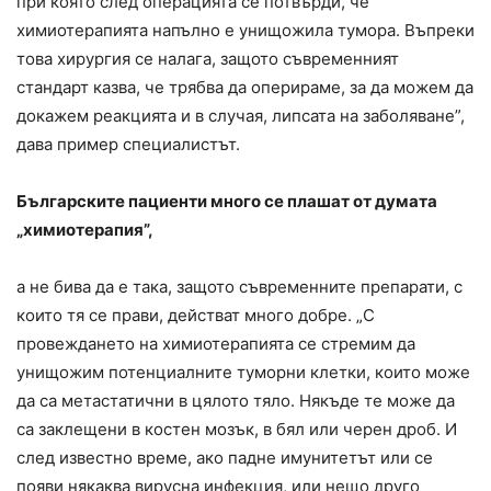
при която след операцията се потвърди, че
химиотерапията напълно е унищожила тумора. Въпреки
това хирургия се налага, защото съвременният
стандарт казва, че трябва да оперираме, за да можем да
докажем реакцията и в случая, липсата на заболяване”,
дава пример специалистът.
Българските пациенти много се плашат от думата
„химиотерапия”,
а не бива да е така, защото съвременните препарати, с
които тя се прави, действат много добре. „С
провеждането на химиотерапията се стремим да
унищожим потенциалните туморни клетки, които може
да са метастатични в цялото тяло. Някъде те може да
са заклещени в костен мозък, в бял или черен дроб. И
след известно време, ако падне имунитетът или се
появи някаква вирусна инфекция, или нещо друго