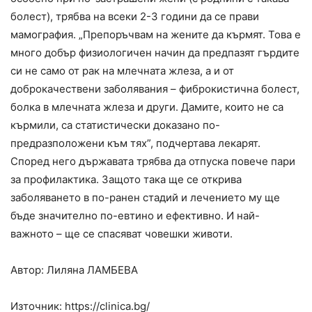
болест), трябва на всеки 2-3 години да се прави
мамография. „Препоръчвам на жените да кърмят. Това е
много добър физиологичен начин да предпазят гърдите
си не само от рак на млечната жлеза, а и от
доброкачествени заболявания – фиброкистична болест,
болка в млечната жлеза и други. Дамите, които не са
кърмили, са статистически доказано по-
предразположени към тях”, подчертава лекарят.
Според него държавата трябва да отпуска повече пари
за профилактика. Защото така ще се открива
заболяването в по-ранен стадий и лечението му ще
бъде значително по-евтино и ефективно. И най-
важното – ще се спасяват човешки животи.
Автор: Лиляна
ЛАМБЕВА
Източник: https://clinica.bg/