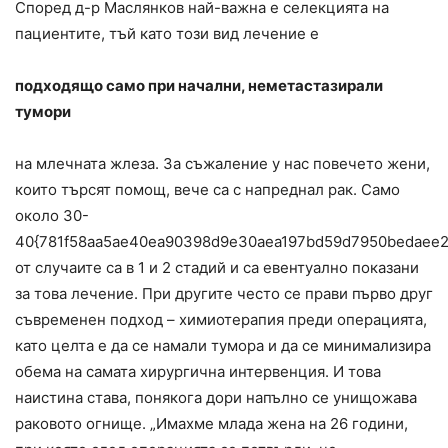
Според д-р Маслянков най-важна е селекцията на
пациентите, тъй като този вид лечение е
подходящо само при начални, неметастазирали
тумори
на млечната жлеза. За съжаление у нас повечето жени,
които търсят помощ, вече са с напреднал рак. Само
около 30-
40{781f58aa5ae40ea90398d9e30aea197bd59d7950bedaee2
от случаите са в 1 и 2 стадий и са евентуално показани
за това лечение. При другите често се прави първо друг
съвременен подход – химиотерапия преди операцията,
като целта е да се намали тумора и да се минимализира
обема на самата хирургична интервенция. И това
наистина става, понякога дори напълно се унищожава
раковото огнище. „Имахме млада жена на 26 години,