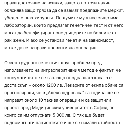
прави достояние на всички, защото по този начин
обяснява защо трябва да се вземат предпазните мерки”,
убеден е онкохирургът. По думите му у нас също има
лаборатории, които предлагат генетичен тест и от него
могат да бенефицират поне дъщерите на болните от
рак жени. И ако се установи генетична зависимост,
може да се направи превантивна операция.
Освен трудната селекция, друг проблем пред
използването на интраоперативния метод е фактът, че
консумативът не се заплаща от здравната каса, а е
доста скъп – около 1200 лв. Лекарите от екипа обаче са
прогнозирали, че в „Александровска” за година ще се
направят около 10 такива операции и са защитили
проект пред Медицинския университет в София, по
който са им отпуснати 5 000 лв. С тях ще бъдат
подпомогнати пациентките и ще се намали стойноста