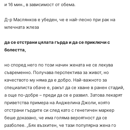
и 16 мин., в зависимост от обема.
Д-р Маслянков е убеден, че е най-лесно при рак на
млечната жлеза
да се отстрани цялата гърда и да се приключи с
болестта,
но според него по този начин жената не се лекува
съвременно. Получава перспектива за живот, но
качеството му няма да е добро. Най-важното за
специалиста обаче е, ракът да се хване в ранен стадий,
а още по-добре – преди да се е развил. Затова лекарят
приветства примера на Анджелина Джоли, която
отстрани гърдите си след като с генетичен маркер
беше доказано, че има голяма вероятност да се
разболее. „Бях възхитен, че тази популярна жена го