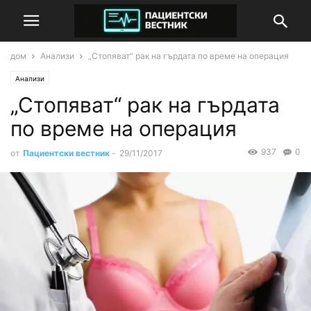
дом
Анализи
„Стопяват“ рак на гърдата по време на операция
Анализи
„Стопяват“ рак на гърдата
по време на операция
937
0
от
Пациентски вестник
-
29/11/2017