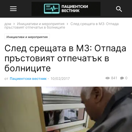
дом
Инициативи и мероприятия
След срещата в МЗ: Отпада
пръстовият отпечатък в болниците
Инициативи и мероприятия
След срещата в МЗ: Отпада
пръстовият отпечатък в
болниците
841
0
от
Пациентски вестник
-
10/02/2017