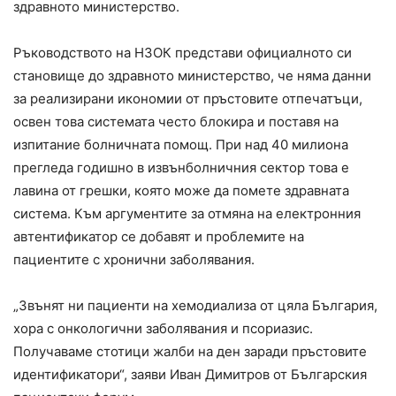
здравното министерство.
Ръководството на НЗОК представи официалното си
становище до здравното министерство, че няма данни
за реализирани икономии от пръстовите отпечатъци,
освен това системата често блокира и поставя на
изпитание болничната помощ. При над 40 милиона
прегледа годишно в извънболничния сектор това е
лавина от грешки, която може да помете здравната
система. Към аргументите за отмяна на електронния
автентификатор се добавят и проблемите на
пациентите с хронични заболявания.
„Звънят ни пациенти на хемодиализа от цяла България,
хора с онкологични заболявания и псориазис.
Получаваме стотици жалби на ден заради пръстовите
идентификатори“, заяви Иван Димитров от Българския