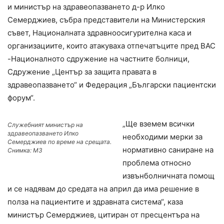
и министър на здравеопазването д-р Илко
Семерджиев, събра представители на Министерския
съвет, Националната здравноосигурителна каса и
организациите, които атакуваха отпечатъците пред ВАС
-Националното сдружение на частните болници,
Сдружение „Център за защита правата в
здравеопазването“ и Федерация „Български пациентски
форум“.
„Ще вземем всички
Служебният министър на
здравеопазването Илко
необходими мерки за
Семерджиев по време на срещата.
нормативно саниране на
Снимка: МЗ
проблема относно
извънболничната помощ
и се надявам до средата на април да има решение в
полза на пациентите и здравната система“, каза
министър Семерджиев, цитиран от пресцентъра на