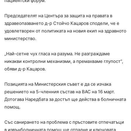
пациентски форум.
Председателят на Центъра за защита на правата в
здравеопазването д-р Стойчо Кацаров сподели, че е
удовлетворен от политиката на новия екип на здравното
министерство.
„Най-сетне чух гласа на разума. Не разграждаме
никакви контролни механизми, а премахваме глупост“,
обяви д-р Кацаров.
Позицията на Министерския съвет е да се изчака
решението на 5-членния състав на ВАС на 16 март.
Дотогава Наредбата за достъп ще действа в болничната
помощ.
Със санирането на проблема с пръстовите отпечатъци
в извънболничната помощ ще отпадне и ключовата