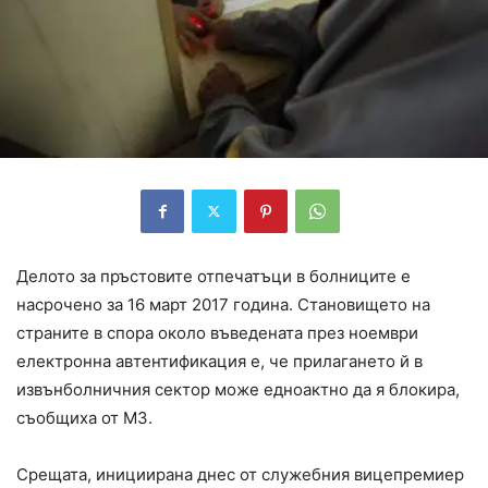
Делото за пръстовите отпечатъци в болниците е
насрочено за 16 март 2017 година. Становището на
страните в спора около въведената през ноември
електронна автентификация е, че прилагането й в
извънболничния сектор може едноактно да я блокира,
съобщиха от МЗ.
Срещата, инициирана днес от служебния вицепремиер