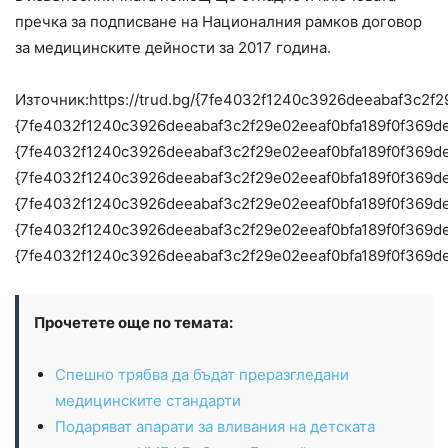
пречка за подписване на Националния рамков договор
за медицинските дейности за 2017 година.
Източник:https://trud.bg/{7fe4032f1240c3926deeabaf3c
{7fe4032f1240c3926deeabaf3c2f29e02eeaf0bfa189f0f369d
{7fe4032f1240c3926deeabaf3c2f29e02eeaf0bfa189f0f369d
{7fe4032f1240c3926deeabaf3c2f29e02eeaf0bfa189f0f369d
{7fe4032f1240c3926deeabaf3c2f29e02eeaf0bfa189f0f369d
{7fe4032f1240c3926deeabaf3c2f29e02eeaf0bfa189f0f369d
{7fe4032f1240c3926deeabaf3c2f29e02eeaf0bfa189f0f369d
Прочетете още по темата:
Спешно трябва да бъдат преразгледани
медицинските стандарти
Подаряват апарати за вливания на детската