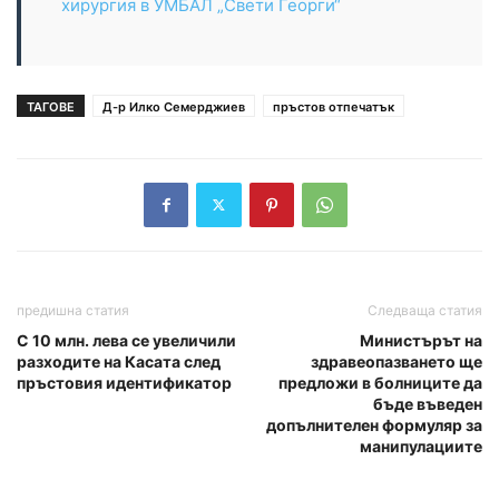
хирургия в УМБАЛ „Свети Георги“
ТАГОВЕ
Д-р Илко Семерджиев
пръстов отпечатък
предишна статия
Следваща статия
С 10 млн. лева се увеличили
Министърът на
разходите на Касата след
здравеопазването ще
пръстовия идентификатор
предложи в болниците да
бъде въведен
допълнителен формуляр за
манипулациите