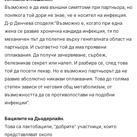
Възможно е да има външни симптоми при партньора, но
понякога той дори не знае, че е носител на инфекция.
Д-р Денчева споделя:”Възможно е, когато при една
жена се развие хронична кандида инфекция, тя по
механичен път да полепне върху гениталната област на
партньора. И съответно той да има проявени
оплаквания. Да получи зачервяване, сърбеж,
белезникав секрет или налеп. И разбира се, след това
той да посети лекар. Но е възможно партньорът да не
развие абсолютно никакви оплаквания. Това до голяма
степен зависи от неговия общ метаболизъм, от
възможността да се противопостави на подобни
инфекции”.
Бацилите на Дьодерлайн.
Това са лактобацили, “добрите” участници, които
представляват около