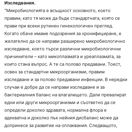
Изследвания.
“Микробиологията е всъщност основното, което
правим, като тя може да бъде стандартната, която се
прави при всеки рутинен гинекологичен преглед.
Когато обаче имаме подозрения за хронифициране, е
желателно да се направи разширено микробиологично
изследване, което търси различни микробиологични
причинители – като микоплазмата и уреаплазмата, за
които стана въпрос. А те са полово предавани. Тоест,
освен за стандартни микроорганизми, правим
изследване и за полово предавани инфекции. В нередки
случаи е добре да се направи изследване и за
бактериалния баланс на влагалището. Дали превалират
едни или други микроорганизми и съответно да се
определи доколко здравата, нормална флора е
адекватна и доколко пък нейния дисбаланс може да
допринесе за развитие на оплаквания. Следващото,