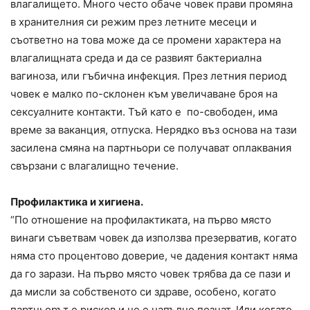
влагалището. Много често обаче човек прави промяна
в хранителния си режим през летните месеци и
съответно на това може да се промени характера на
влагалищната среда и да се развият бактериална
вагиноза, или гъбична инфекция. През летния период
човек е малко по-склонен към увеличаване броя на
сексуалните контакти. Тъй като е по-свободен, има
време за ваканция, отпуска. Нерядко въз основа на тази
засилена смяна на партньори се получават оплаквания
свързани с влагалищно течение.
Профилактика и хигиена.
“По отношение на профилактиката, на първо място
винаги съветвам човек да използва презерватив, когато
няма сто процентово доверие, че дадения контакт няма
да го зарази. На първо място човек трябва да се пази и
да мисли за собственото си здраве, особено, когато
партньорът е рисков и не е напълно познат. Или когато