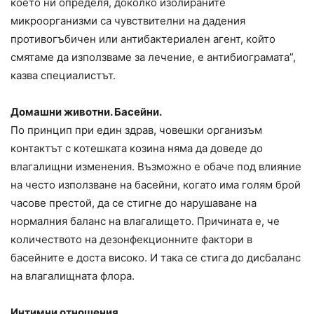
което ни определя, доколко изолираните
микроорганизми са чувствителни на дадения
противогъбичен или антибактериален агент, който
смятаме да използваме за лечение, е антибиограмата”,
казва специалистът.
Домашни животни. Басейни.
По принцип при един здрав, човешки организъм
контактът с котешката козина няма да доведе до
влагалищни изменения. Възможно е обаче под влияние
на често използване на басейни, когато има голям брой
часове престой, да се стигне до нарушаване на
нормалния баланс на влагалището. Причината е, че
количеството на дезонфекционните фактори в
басейните е доста високо. И така се стига до дисбаланс
на влагалищната флора.
Интимни отношения.