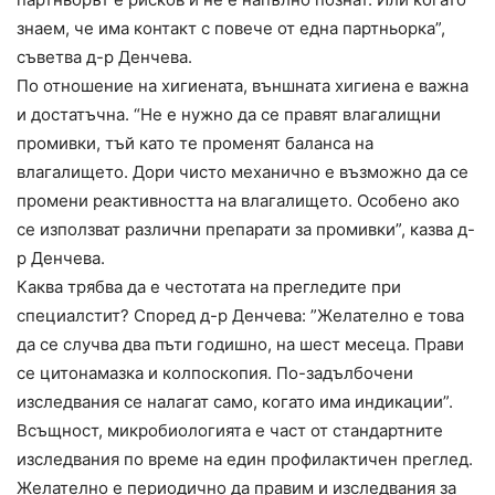
знаем, че има контакт с повече от една партньорка”,
съветва д-р Денчева.
По отношение на хигиената, външната хигиена е важна
и достатъчна. “Не е нужно да се правят влагалищни
промивки, тъй като те променят баланса на
влагалището. Дори чисто механично е възможно да се
промени реактивността на влагалището. Особено ако
се използват различни препарати за промивки”, казва д-
р Денчева.
Каква трябва да е честотата на прегледите при
специалстит? Според д-р Денчева: ”Желателно е това
да се случва два пъти годишно, на шест месеца. Прави
се цитонамазка и колпоскопия. По-задълбочени
изследвания се налагат само, когато има индикации”.
Всъщност, микробиологията е част от стандартните
изследвания по време на един профилактичен преглед.
Желателно е периодично да правим и изследвания за