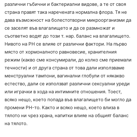
различни гъбични и бактериални видове, а те от своя
страна правят така наречената нормална флора. Тя не
дава възможност на болестотворни микроорганизми да
се заселят във влагалището и да се размножат и
съответно водят до този т. нар. баланс на влагалището.
Нивото на PH се влияе от различни фактори. На първо
място от хормоналното равновесие, хранителния
режим (какво сме консумирали, до колко сме приемали
течности) и от друга страна от това дали използваме
менструални тампони, вагинални глобули от някакво
естество, дали се използват различни сексуални уреди
или играчки в хода на интимните отношения. Тоест,
всяко нещо, което попада във влагалището би могло да
промени PH-то. Както и всяко нещо, което влиза в
тялото ни чрез храна, напитки влияе на общият баланс
на тялото.