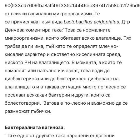
90{533cd7609fba8aff491335c14446eb3674f75b8bd2f76bd
от всички вагинални микроорганизми. Те
се причисляват към вида
Lactobacillus acidophilus.
Д-р
Денчева коментира така:”Това са нормалните
микроорганизми, които обитават всяко влагалище. Тях
трябва да ги има, тъй като те определят млечно-
киселия характер и съответно киселинната среда,
ниското PH на влагалището. В момента, в който те
намалеят или напълно изчезнат, това води до
дисбактериоза или до бактериален дисбаланс на
влагалището и в такава ситуация много по-лесно се
поселват всякакви бактерии и други, които са
болестотворни. Затова е по-лесно и възможно да се
размножат гъбички.
Бактериалната вагиноза.
“Тя е едно от другите така наречени ендогенни