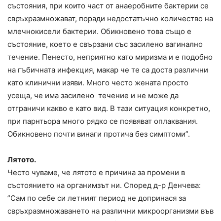
състояния, при които част от анаеробните бактерии се
свръхразмножават, поради недостатъчно количество на
млечнокисели бактерии. Обикновено това също е
състояние, което е свързани със засилено вагинално
течение. Пенесто, неприятно като миризма и е подобно
на гъбичната инфекция, макар че те са доста различни
като клинични изяви. Много често жената просто
усеща, че има засилено течение и не може да
отграничи какво е като вид. В тази ситуация конкретно,
при парнтьора много рядко се появяват оплаквания.
Обикновено почти винаги протича без симптоми”.
Лятото.
Често чуваме, че лятото е причина за промени в
състоянието на органимзът ни. Според д-р Денчева:
”Сам по себе си летният период не допринася за
свръхразмножаването на различни микроорганизми във