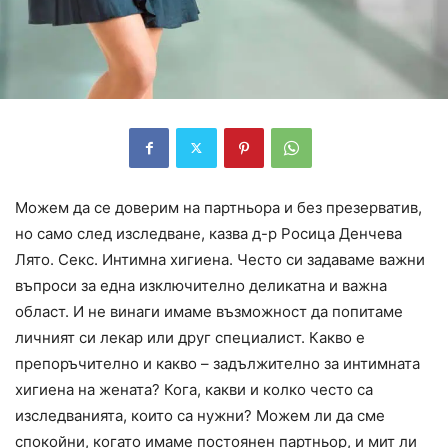
Можем да се доверим на партньора и без презерватив,
но само след изследване, казва д-р Росица Денчева
Лято. Секс. Интимна хигиена. Често си задаваме важни
въпроси за една изключително деликатна и важна
област. И не винаги имаме възможност да попитаме
личният си лекар или друг специалист. Какво е
препоръчително и какво – задължително за интимната
хигиена на жената? Кога, какви и колко често са
изследванията, които са нужни? Можем ли да сме
спокойни, когато имаме постоянен партньор, и мит ли