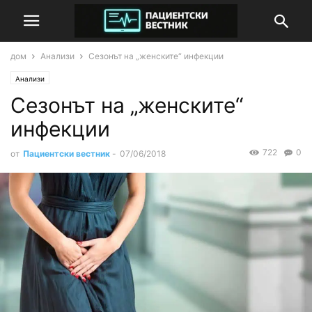
дом
Анализи
Сезонът на „женските“ инфекции
Анализи
Сезонът на „женските“
инфекции
722
0
от
Пациентски вестник
-
07/06/2018