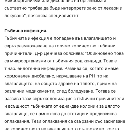
микроорганизми или дисбаланс на организма и
съответно трябва да бъде интерпретирано от лекари и
лекувано”, пояснява специалистът.
Гъбична инфекция.
Гъбичната инфекция е попадане във влагалището и
свръхразмножаване на голямо количество гъбични
причинители. Д-р Денчева обяснява: ”Обикновено това
са микроорганизми от гъбичния род кандида. Това е
т.нар. ендогенна инфекция. Развива се, когато имаме
хормонален дисбаланс, нарушаване на PH-то на
влагалището, на общото здраве на тялото, прием на
различни медикаменти, след боледуване. Тогава се
развива тази свръхколонизация с гъбични причинители
и всъщност гъбичката от една-две колонии за цялото
влагалище, се намножава до стотици и предизвиква
оплаквания. Тези оплаквания са свързани със засилване
на количеството на влагалищното съдържимо, което