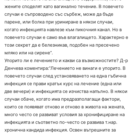
жените споделят като вагинално течение. В повечето
случаи е съпроводено със сърбеж, може да бъде
парене, или болка при уриниране в някои случаи,
когато инфекцията навлезе към пикочния канал. Но в
повечето случаи е само във влагалището. Характерно е
този секрет да е белезникав, подобен на пресечено
мляко или на сирене”.
Упорито ли е лечението и какви са възможностите? Д-р
Денчева коментира:”Лечението не винаги е упорито. В
повечето случаи след установяването на една гъбична
инфекция се прави кратък курс на лечение (една или
две вечери) и инфекцията се изчиства напълно. В някои
случаи обаче, когато има предразполагащи фактори,
които се появяват отново и отново в живота на жената,
много често се развиват условия за хронифициране на
инфекцията и съответно по-често се развива т.нар.
хронична кандида инфекция. Освен вътрешните за