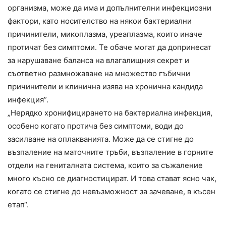
организма, може да има и допълнителни инфекциозни
фактори, като носителство на някои бактериални
причинители, микоплазма, уреаплазма, които иначе
протичат без симптоми. Те обаче могат да допринесат
за нарушаване баланса на влагалищния секрет и
съответно размножаване на множество гъбични
причинители и клинична изява на хронична кандида
инфекция”.
„Нерядко хронифицирането на бактериална инфекция,
особено когато протича без симптоми, води до
засилване на оплакванията. Може да се стигне до
възпаление на маточните тръби, възпаление в горните
отдели на гениталната система, които за съжаление
много късно се диагностицират. И това стават ясно чак,
когато се стигне до невъзможност за зачеване, в късен
етап“.