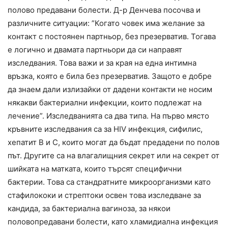
полово предавани болести. Д-р Денчева посочва и
различните ситуации: ”Когато човек има желание за
контакт с постоянен партньор, без презерватив. Тогава
е логично и двамата партньори да си направят
изследвания. Това важи и за края на една интимна
връзка, която е била без презерватив. Защото е добре
да знаем дали излизайки от дадени контакти не носим
някакви бактериални инфекции, които подлежат на
лечение”. Изследванията са два типа. На първо място
кръвните изследвания са за HIV инфекция, сифилис,
хепатит B и C, които могат да бъдат предадени по полов
път. Другите са на влагалищния секрет или на секрет от
шийката на матката, които търсят специфични
бактерии. Това са стандратните микроорганизми като
стафилококи и стрептоки освен това изследване за
кандида, за бактериална вагиноза, за някои
половопредавани болести, като хламидиална инфекция