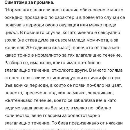
Симптоми за промяна.
“Нормалното влагалищно течение обикновено е много
оскъдно, прозрачно по характер и в повечето случаи се
появява в периоди около овулация или малко преди
цикъл. В повечето случаи, когато жената е сексуално
зряла (не става дума за съвсем млади момичета, а за
жени над 20-годишна възраст), повечето от тях знаят
какво точно е нормалното за тях влагалищно течение.
Разбира се, има жени, които имат по-обилно
влагалищно течение, отколкото други. В много голяма
степен това зависи от индивидуални и лични фактори.
Във всички периоди, в които се появи по-бяло на цвят,
пенесто, пресечено под вид на мляко, зеленикаво,
жълтеникаво течение, което се забелязва вече като
видимо зацапване на бельото, в малко по-обилно
количество, вече говорим за болестотворно
влагалищно течение. То бива предизвикано от някакви