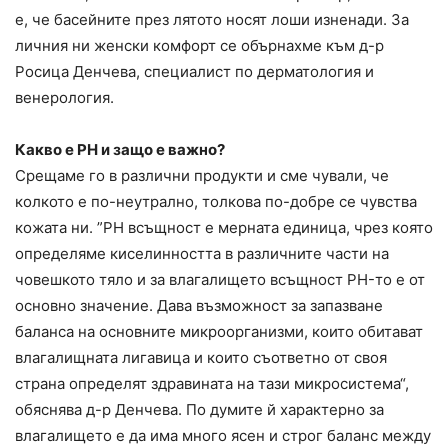
е, че басейните през лятото носят лоши изненади. За
личния ни женски комфорт се обърнахме към д-р
Росица Денчева, специалист по дерматология и
венерология.
Какво е PH и защо е важно?
Срещаме го в различни продукти и сме чували, че
колкото е по-неутрално, толкова по-добре се чувства
кожата ни. ”PH всъщност е мерната единица, чрез която
определяме киселинността в различните части на
човешкото тяло и за влагалището всъщност PH-то е от
основно значение. Дава възможност за запазване
баланса на основните микроорганизми, които обитават
влагалищната лигавица и които съответно от своя
страна определят здравината на тази микросистема“,
обяснява д-р Денчева. По думите й характерно за
влагалището е да има много ясен и строг баланс между