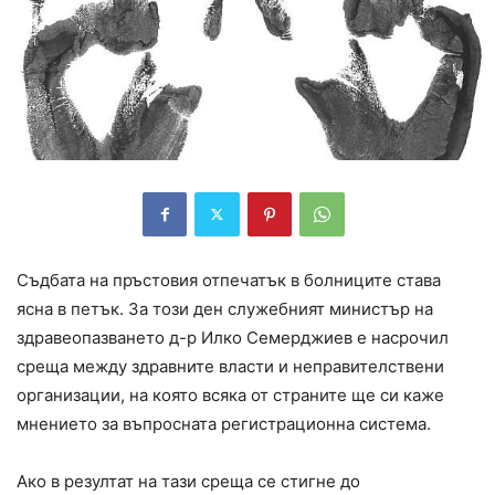
Съдбата на пръстовия отпечатък в болниците става
ясна в петък. За този ден служебният министър на
здравеопазването д-р Илко Семерджиев е насрочил
среща между здравните власти и неправителствени
организации, на която всяка от страните ще си каже
мнението за въпросната регистрационна система.
Ако в резултат на тази среща се стигне до