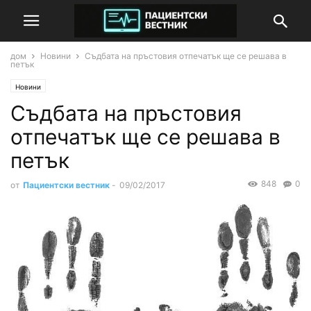
дом
Новини
Съдбата на пръстовия отпечатък ще се решава в
петък
Новини
Съдбата на пръстовия
отпечатък ще се решава в
петък
848
0
от
Пациентски вестник
-
09/02/2017