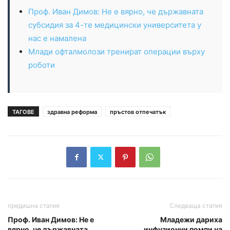
Проф. Иван Димов: Не е вярно, че държавната
субсидия за 4-те медицински университета у
нас е намалена
Млади офталмолози тренират операции върху
роботи
ТАГОВЕ
здравна реформа
пръстов отпечатък
предишна статия
Следваща статия
Проф. Иван Димов: Не е
Младежи дариха
вярно, че държавната
инфузионни помпи на