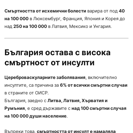
Смъртността от исхемични болести
варира от под
40
на 100 000
в Люксембург, Франция, Япония и Корея до
над
250 на 100 000
в Латвия, Мексико и Унгария.
България остава с висока
смъртност от инсулти
Цереброваскуларните заболявания
, включително
инсултите, са причина за
6% от всички смъртни случаи
в страните от ОИСР.
България, заедно с
Литва, Латвия, Хърватия и
Румъния
, е сред държавите с
над 100 смъртни случая
на 100 000 души население
.
Въпреки това,
смъртността от инсулт е намаляла