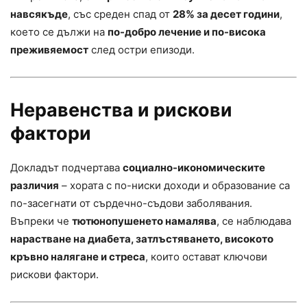
навсякъде
, със среден спад от
28% за десет години
,
което се дължи на
по-добро лечение и по-висока
преживяемост
след остри епизоди.
Неравенства и рискови
фактори
Докладът подчертава
социално-икономическите
различия
– хората с по-ниски доходи и образование са
по-засегнати от сърдечно-съдови заболявания.
Въпреки че
тютюнопушенето намалява
, се наблюдава
нарастване на диабета, затлъстяването, високото
кръвно налягане и стреса
, които остават ключови
рискови фактори.