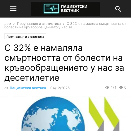
дом
Проучвания и статистика
С 32% е намаляла смъртността от
болести на кръвообращението у нас за...
Проучвания и статистика
С 32% е намаляла
смъртността от болести на
кръвообращението у нас за
десетилетие
171
0
от
Пациентски вестник
-
04/12/2025