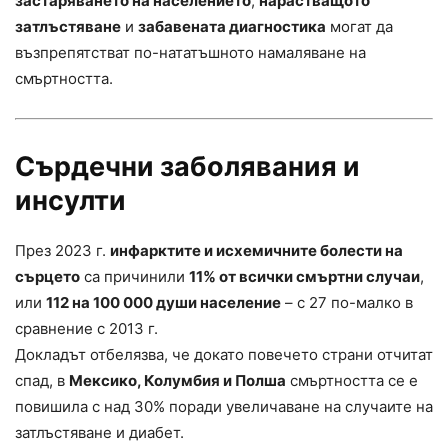
застаряването на населението
,
нарастващото
затлъстяване
и
забавената диагностика
могат да
възпрепятстват по-нататъшното намаляване на
смъртността.
Сърдечни заболявания и
инсулти
През 2023 г.
инфарктите и исхемичните болести на
сърцето
са причинили
11% от всички смъртни случаи
,
или
112 на 100 000 души население
– с 27 по-малко в
сравнение с 2013 г.
Докладът отбелязва, че докато повечето страни отчитат
спад, в
Мексико, Колумбия и Полша
смъртността се е
повишила с над 30% поради увеличаване на случаите на
затлъстяване и диабет.