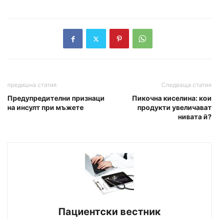
предишна статия
Следваща статия
Предупредителни признаци
Пикочна киселина: кои
на инсулт при мъжете
продукти увеличават
нивата й?
Пациентски вестник