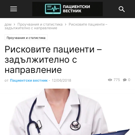
дом
Проучвания и статистика
Рисковите пациенти –
задължително с направление
Проучвания и статистика
Рисковите пациенти –
задължително с
направление
775
0
от
Пациентски вестник
-
12/06/2018