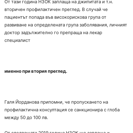
От тази година НЗОК заплаща на джипитата и т.н.
вторичен профилактичен преглед. В случай че
пациентът попада във високорискова група от
развиване на определената група заболявания, личният
доктор задължително го препраща на лекар
специалист
именно при втория преглед.
Галя Йорданова припомни, че пропускането на
профилактична консултация се санкционира с глоба
между 50 до 100 лв.
От следващата 2019 година НЗОК ще заплаща и