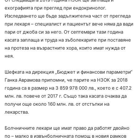
ехографията при преглед при ендокринолог.
Изследването ще бъде задължителна част от прегледа
при лекаря – специалист и пациентът вече няма да вади
пари от джоба си за него. От септември тази година
касата заплаща и труда на зъболекарите при поставяне
на протеза на възрастните хора, които имат нужда от
нея.
Шефката на дирекция „Бюджет и финансови параметри“
Ганка Аврамова припомни, че парите на НЗОК за 2018
година са в размер на 3 859 978 000 лв., което е с 407.2
млн. лв. повече от 2017 г. Също така касата очаква да
получи още около 160 млн. лв. от отстъпки на
лекарства.
Болчничните лекари ще имат право да работят двойно
по – малко в извънболничната помощ в новия рамков