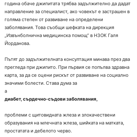
година обаче джипитата трябва задължително да дадат
направление за специалист, ако човекът е застрашен в
голяма степен от развиване на определени
заболявания. Това съобщи шефката на дирекция
„Извънболнична медицинска помощ“ в НЗОК Галя
Йорданова.
Пътят до задължителната консултация минава през два
прегледа при джипито. При първия се попълва здравна
карта, за да се оцени рискът от развиване на социално
значими болести. Става дума за
а
диабет, сърдечно-съдови заболявания,
проблеми с щитовидната жлеза и злокачествени
образувания на млечната жлеза, шийката на матката,
простатата и дебелото черво.