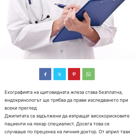
Ехографията на щитовидната жлеза става безплатна,
ендокринологът ще трябва да прави изследването при
всеки преглед
Джипитата са задължени да изпращат високорисковите
пациенти на лекар специалист. Досега това се
случваше по преценка на личния доктор. От aприл тази