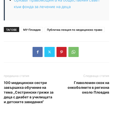
Орязват правомощията на обществения съвет
към фонда за лечение на деца
ТАГОВЕ
МУ-Пловдив
Публична лекция по медицинско право
предишна статия
Следваща статия
100 медицински сестри
Главоломен скок на
завършиха обучение на
онкоболните в региона
тема „Сестрински грижи за
около Пловдив
деца с диабет в училищата
и детските заведения“