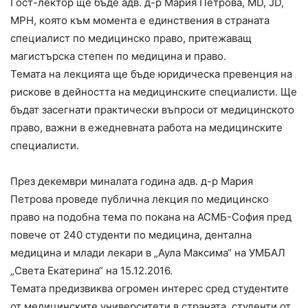
Гост-лектор ще бъде адв. д-р Мария Петрова, MD, JD,
MPH, която към момента е единствения в страната
специалист по медицинско право, притежаващ
магистърска степен по медицина и право.
Темата на лекцията ще бъде юридическа превенция на
рискове в дейността на медицинските специалисти. Ще
бъдат засегнати практически въпроси от медицинското
право, важни в ежедневната работа на медицинските
специалисти.
През декември миналата година адв. д-р Мария
Петрова проведе публична лекция по медицинско
право на подобна тема по покана на АСМБ-София пред
повече от 240 студенти по медицина, дентална
медицина и млади лекари в „Аула Максима“ на УМБАЛ
„Света Екатерина“ на 15.12.2016.
Темата предизвиква огромен интерес сред студентите
от медицинските университети в страната, студенти от