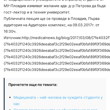
МУ-Пловдив изявяват желание адв. д-р Петрова да бъде
гост-лектор и в техния университет.
Публичната лекция ще се проведе в Пловдив, Първа
аудитория на Аудиторен комплекс, на 09.03.2017г. от
16:30ч.
Източник:http://medicalnews.bg/blog/2017/03/08/{7fe4
{7fe4032f1240c3926deeabaf3c2f29e02eeaf0bfa189f0f369d
{7fe4032f1240c3926deeabaf3c2f29e02eeaf0bfa189f0f369d
{7fe4032f1240c3926deeabaf3c2f29e02eeaf0bfa189f0f369d
{7fe4032f1240c3926deeabaf3c2f29e02eeaf0bfa189f0f369d
{7fe4032f1240c3926deeabaf3c2f29e02eeaf0bfa189f0f369d
Прочетете още по темата:
Медицината – най-желана за чуждите студенти у
нас