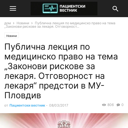
дом
Новини
Публична лекция по медицинско право на тема
„Законови рискове за лекаря. Отговорност...
Новини
Публична лекция по
медицинско право на тема
„Законови рискове за
лекаря. Отговорност на
лекаря“ предстои в МУ-
Пловдив
806
0
от
Пациентски вестник
-
08/03/2017