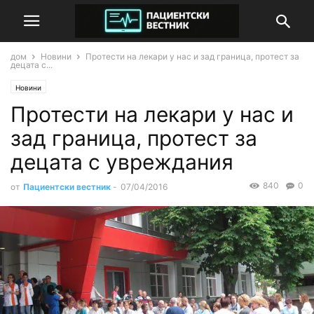
дом
Новини
Протести на лекари у нас и зад граница, протест за
децата с...
Новини
Протести на лекари у нас и
зад граница, протест за
децата с увреждания
840
0
от
Пациентски вестник
-
07/04/2016