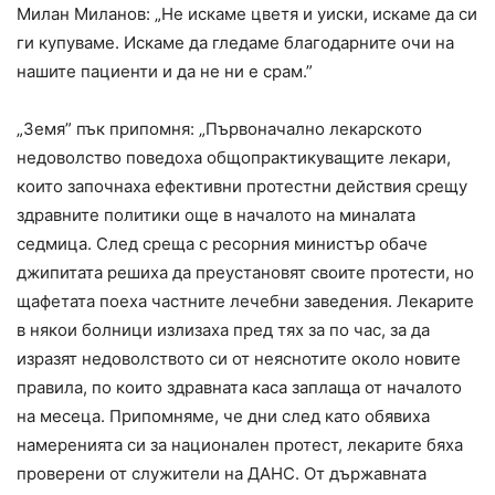
Милан Миланов: „Не искаме цветя и уиски, искаме да си
ги купуваме. Искаме да гледаме благодарните очи на
нашите пациенти и да не ни е срам.”
„Земя” пък припомня: „Първоначално лекарското
недоволство поведоха общопрактикуващите лекари,
които започнаха ефективни протестни действия срещу
здравните политики още в началото на миналата
седмица. След среща с ресорния министър обаче
джипитата решиха да преустановят своите протести, но
щафетата поеха частните лечебни заведения. Лекарите
в някои болници излизаха пред тях за по час, за да
изразят недоволството си от неяснотите около новите
правила, по които здравната каса заплаща от началото
на месеца. Припомняме, че дни след като обявиха
намеренията си за национален протест, лекарите бяха
проверени от служители на ДАНС. От държавната