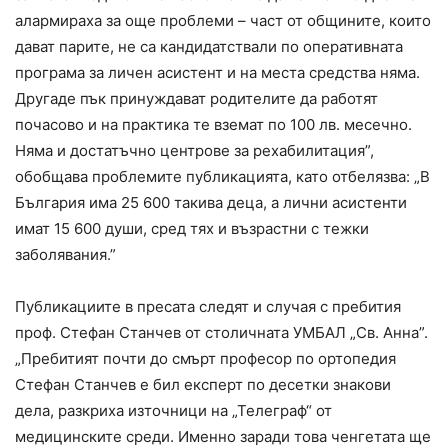
алармираха за още проблеми – част от общините, които
дават парите, не са кандидатствали по оперативната
програма за личен асистент и на места средства няма.
Другаде пък принуждават родителите да работят
почасово и на практика те вземат по 100 лв. месечно.
Няма и достатъчно центрове за рехабилитация”,
обобщава проблемите публикацията, като отбелязва: „В
България има 25 600 такива деца, а лични асистенти
имат 15 600 души, сред тях и възрастни с тежки
заболявания.”
Публикациите в пресата следят и случая с пребития
проф. Стефан Станчев от столичната УМБАЛ „Св. Анна”.
„Пребитият почти до смърт професор по ортопедия
Стефан Станчев е бил експерт по десетки знакови
дела, разкриха източници на „Телеграф“ от
медицинските среди. Именно заради това ченгетата ще