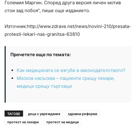
Големия Маргин. Според друга версия личен мотив
стои зад побоя”, пише още изданието.
Източник:http://www.zdrave.net/news/novini-210/presata-
protesti-lekari-nas-granitsa-63810
Прочетете още по темата:
Как медицината се изгуби в законодателството?
Москов насъсква – пациенти срещу лекари,
медици срещу търговци
ТАГОВЕ
деца с увреждания
здравна реформа
протест на лекари
протест на медици