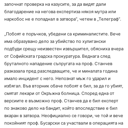
започнат проверка на казусите, за да видят дали
благодарение на негова експертиза някоя мутра или
наркобос не е попаднал в затвора”, четем в „Телеграф”.
„Побоят е поръчков, убедени са криминалистите. Вече
има образувано дело за убийство по хулигански
подбуди срещу неизвестен извършител, обясниха вчера
от Софийската градска прокуратура. Веднага след
бруталното нападение съпругата на проф. Станчев
разказала пред разследващите, че и миналата година
имало инцидент с него. Непознат мъж го ударил и
избягал. Във вторник обаче побоят е бил, за да го убият,
смятат лекари от Окръжна болница. Според една от
версиите е възможно проф. Станчев да е бил експерт
по знаково дело на бандит, който впоследствие е бил
вкаран в затвора. Неофициално се говори, че той и вече
покойният проф. Бусарски са участвали в операцията на