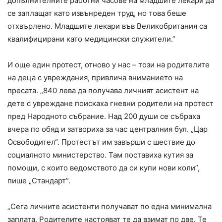
допълнителните работни часове на младшите лекари да
се заплащат като извънреден труд, но това беше
отхвърлено. Младшите лекари във Великобритания са
квалифицирани като медицински служители.”
И още един протест, отново у нас – този на родителите
на деца с увреждания, привлича вниманието на
пресата. „840 лева да получава личният асистент на
дете с увреждане поискаха гневни родители на протест
пред Народното събрание. Над 200 души се събраха
вчера по обяд и затвориха за час централния бул. „Цар
Освободител“. Протестът им завърши с шествие до
социалното министерство. Там поставиха кутия за
помощи, с които ведомството да си купи нови коли”,
пише „Стандарт”.
„Сега личните асистенти получават по една минимална
заплата. Родителите настояват те да взимат по две. Те