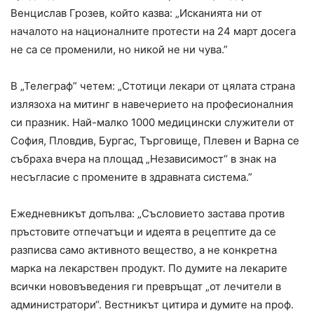
Венцислав Грозев, който казва: „Исканията ни от
началото на националните протести на 24 март досега
не са се променили, но никой не ни чува.”
В „Телеграф” четем: „Стотици лекари от цялата страна
излязоха на митинг в навечерието на професионалния
си празник. Най-малко 1000 медицински служители от
София, Пловдив, Бургас, Търговище, Плевен и Варна се
събраха вчера на площад „Независимост“ в знак на
несъгласие с промените в здравната система.”
Ежедневникът допълва: „Съсловието застава против
пръстовите отпечатъци и идеята в рецептите да се
разписва само активното вещество, а не конкретна
марка на лекарствен продукт. По думите на лекарите
всички нововъведения ги превръщат „от лечители в
администратори“. Вестникът цитира и думите на проф.