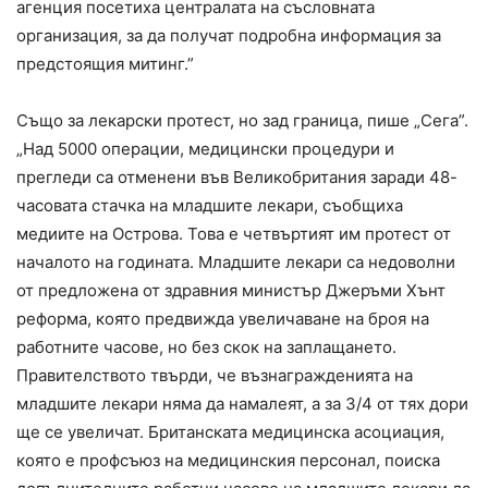
агенция посетиха централата на съсловната
организация, за да получат подробна информация за
предстоящия митинг.”
Също за лекарски протест, но зад граница, пише „Сега”.
„Над 5000 операции, медицински процедури и
прегледи са отменени във Великобритания заради 48-
часовата стачка на младшите лекари, съобщиха
медиите на Острова. Това е четвъртият им протест от
началото на годината. Младшите лекари са недоволни
от предложена от здравния министър Джеръми Хънт
реформа, която предвижда увеличаване на броя на
работните часове, но без скок на заплащането.
Правителството твърди, че възнагражденията на
младшите лекари няма да намалеят, а за 3/4 от тях дори
ще се увеличат. Британската медицинска асоциация,
която е профсъюз на медицинския персонал, поиска