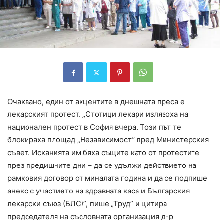
Очаквано, един от акцентите в днешната преса е
лекарският протест. „Стотици лекари излязоха на
национален протест в София вчера. Този път те
блокираха площад „Независимост“ пред Министерския
съвет. Исканията им бяха същите като от протестите
през предишните дни – да се удължи действието на
рамковия договор от миналата година и да се подпише
анекс с участието на здравната каса и Българския
лекарски съюз (БЛС)”, пише „Труд” и цитира
председателя на съсловната организация д-р