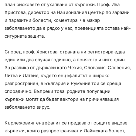
план рисковете от ухапване от кърлежи. Проф. Ива
Христова, директор на Националния център по заразни
и паразитни болести, коментира, че макар
заболяването да е рядко у нас, превенцията остава най-
сигурната защита.
Според проф. Христова, страната ни регистрира едва
един или два случая годишно, а понякога и нито един.
За разлика от държави като Чехия, Словакия, Словения,
Литва и Латвия, където енцефалитът е широко
разпространен, в България и Румъния той се среща
спорадично. Въпреки това, родните популации
кърлежи могат да бъдат вектори на причиняващия
заболяването вирус.
Кърлежовият енцефалит се предава от същите видове
кърлежи, които разпространяват и Лаймската болест,