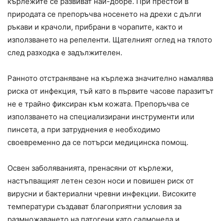
кърлежите се развиват най-добре. При престой в
природата се препоръчва носенето на дрехи с дълги
ръкави и крачоли, прибрани в чорапите, както и
използването на репеленти. Щателният оглед на тялото
след разходка е задължителен.
Ранното отстраняване на кърлежа значително намалява
риска от инфекция, тъй като в първите часове паразитът
не е трайно фиксиран към кожата. Препоръчва се
използването на специализирани инструменти или
пинсета, а при затруднения е необходимо
своевременно да се потърси медицинска помощ.
Освен заболяванията, пренасяни от кърлежи,
настъпващият летен сезон носи и повишен риск от
вирусни и бактериални чревни инфекции. Високите
температури създават благоприятни условия за
размножаването на патогени като салмонела и