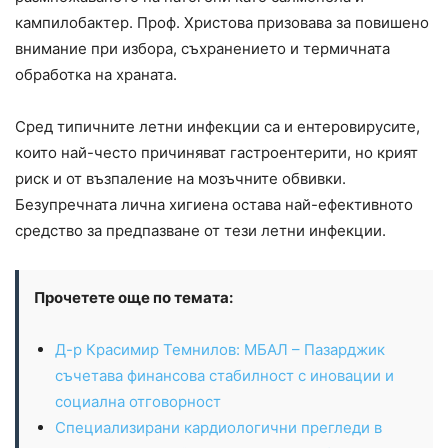
кампилобактер. Проф. Христова призовава за повишено
внимание при избора, съхранението и термичната
обработка на храната.
Сред типичните летни инфекции са и ентеровирусите,
които най-често причиняват гастроентерити, но крият
риск и от възпаление на мозъчните обвивки.
Безупречната лична хигиена остава най-ефективното
средство за предпазване от тези летни инфекции.
Прочетете още по темата:
Д-р Красимир Темнилов: МБАЛ – Пазарджик
съчетава финансова стабилност с иновации и
социална отговорност
Специализирани кардиологични прегледи в