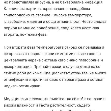
но представлява вирусна, а не бактериална инфекция.
Клиничната картина първоначално наподобява
грипоподобно състояние – висока температура,
главоболие, миалгия и обща отпадналост. Често следва
период на мнимо подобрение, след което настъпва
втората, по-тежка фаза.
При втората фаза температурата отново се повишава и
се проявяват неврологични симптоми на засягане на
централната нервна система като силно главоболие и
дезориентация. При най-тежките случаи може да се
стигне дори до кома. Специалистът уточнява, че много
от инфекциите протичат само с първата фаза и остават
недиагностицирани.
Медицинските експерти съветват да се избягват зони с
висока влажност и гъста растителност, където