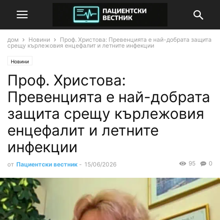
дом
Новини
Проф. Христова: Превенцията е най-добрата защита
срещу кърлежовия енцефалит и летните инфекции
Новини
Проф. Христова:
Превенцията е най-добрата
защита срещу кърлежовия
енцефалит и летните
инфекции
95
0
от
Пациентски вестник
-
15/06/2026