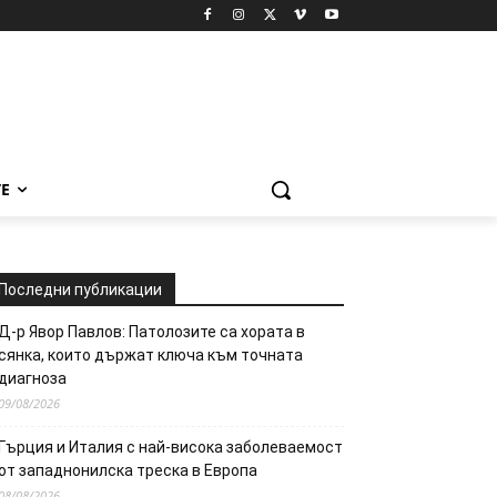
Е
Последни публикации
Д-р Явор Павлов: Патолозите са хората в
сянка, които държат ключа към точната
диагноза
09/08/2026
Гърция и Италия с най-висока заболеваемост
от западнонилска треска в Европа
08/08/2026