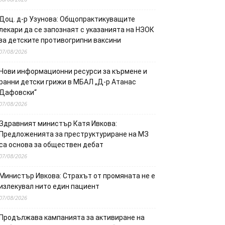
Доц. д-р Узунова: Общопрактикуващите
лекари да се запознаят с указанията на НЗОК
за детските противогрипни ваксини
07/08/2026
Нови информационни ресурси за кърмене и
ранни детски грижи в МБАЛ „Д-р Атанас
Дафовски“
07/08/2026
Здравният министър Катя Ивкова:
Предложенията за преструктуриране на МЗ
са основа за обществен дебат
07/08/2026
Министър Ивкова: Страхът от промяната не е
излекувал нито един пациент
07/08/2026
Продължава кампанията за активиране на