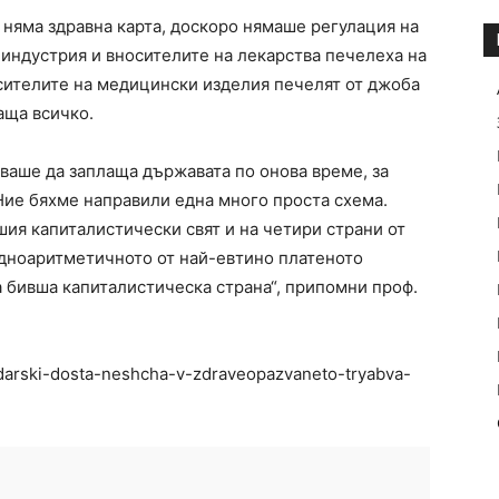
 няма здравна карта, доскоро нямаше регулация на
 индустрия и вносителите на лекарства печелеха на
осителите на медицински изделия печелят от джоба
аща всичко.
ваше да заплаща държавата по онова време, за
Ние бяхме направили една много проста схема.
ия капиталистически свят и на четири страни от
дноаритметичното от най-евтино платеното
а бивша капиталистическа страна“, припомни проф.
ydarski-dosta-neshcha-v-zdraveopazvaneto-tryabva-