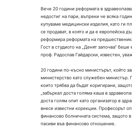
Вече 20 години реформата в здравеопазва
недостиг на пари, въпреки че всяка годин
купуваме медицински изделия, като ги пл
се продават, в която и да е европейска 
реформира реформата на предшественика 
Гост в студиото на „Денят започва“ беше 
проф. Радослав Гайдарски, известен, ува
20 години по-късно министърът, който за
министерство като служебен министър. П
които трябва да бъдат коригирани, защо
„забъркал доста голяма каша в здравеопа
доста голям опит като организатор в здра
внесе известни корекции. Професорът оп
финансово болничната система, защото в
пасиви във финансово отношение.