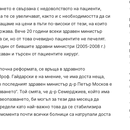
нето е свързана с недоволството на пациенти,
а те се увеличават, както и с необходимостта да си
ащаме на цени в пъти по-високи от тези, на които
държава. Вече 20 години всеки здравен министър
си, но от това очевидно пациентите не печелят.
един от бившите здравни министри (2005-2008 г.)
жаван и търсен от пациентите хирург.
почна реформата, се връща в здравното
роф. Гайдарски е на мнение, че има доста неща,
то последният здравен министър д-р Петър Москов е
зването“. Той смята, че д-р Семерджиев, който има
веопазването, би могъл за тези два месеца да
редели като най-важно това да се стабилизира
 момента почти всички болници са натрупали доста