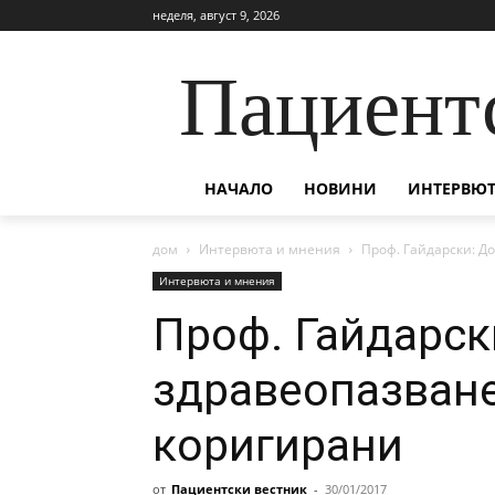
неделя, август 9, 2026
Пациент
НАЧАЛО
НОВИНИ
ИНТЕРВЮТ
дом
Интервюта и мнения
Проф. Гайдарски: Д
Интервюта и мнения
Проф. Гайдарск
здравеопазване
коригирани
от
Пациентски вестник
-
30/01/2017