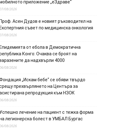
мобилното приложение „еЗдраве“
07/08/2026
Проф. Асен Дудов е новият ръководител на
Експертния съвет по медицинска онкология
07/08/2026
Епидемията от ебола в Демократична
република Конго: Очаква се броят на
заразените да надхвърли 4000
06/08/2026
Фондация „Искам бебе“ се обяви твърдо
срещу прехвърлянето на Центъра за
асистирана репродукция към НЗОК
06/08/2026
Успешно лечение на пациент с тежка форма
на легионерска болест в УМБАЛ Бургас
06/08/2026