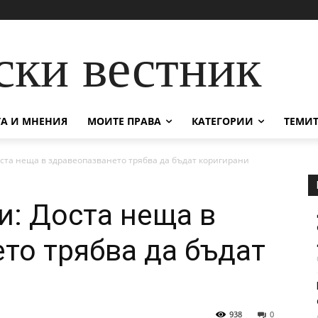
ски вестник
А И МНЕНИЯ
МОИТЕ ПРАВА
КАТЕГОРИИ
ТЕМИТ
оста неща в здравеопазването трябва да бъдат коригирани
и: Доста неща в
то трябва да бъдат
938
0