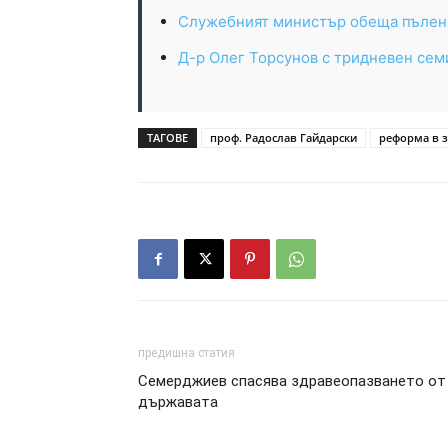
Служебният министър обеща пълен 
Д-р Олег Торсунов с тридневен семи
ТАГОВЕ
проф. Радослав Гайдарски
реформа в 
предишна статия
Семерджиев спасява здравеопазването от
държавата