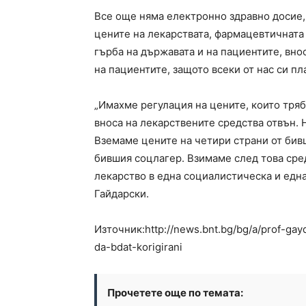
Все още няма електронно здравно досие,
цените на лекарствата, фармацевтичната
гърба на държавата и на пациентите, вн
на пациентите, защото всеки от нас си пл
„Имахме регулация на цените, които тряб
вноса на лекарствените средства отвън. 
Вземаме цените на четири страни от бивш
бившия соцлагер. Взимаме след това сре
лекарство в една социалистическа и едн
Гайдарски.
Източник:http://news.bnt.bg/bg/a/prof-ga
da-bdat-korigirani
Прочетете още по темата: