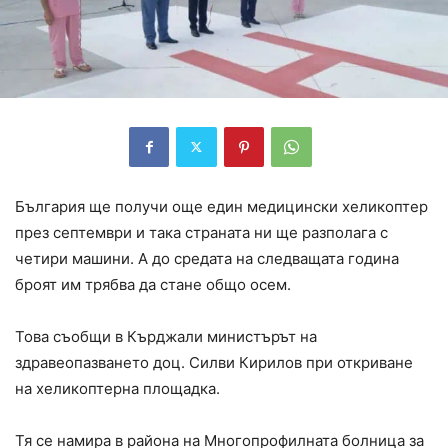
България ще получи още един медицински хеликоптер
през септември и така страната ни ще разполага с
четири машини. А до средата на следващата година
броят им трябва да стане общо осем.
Това съобщи в Кърджали министърът на
здравеопазването доц. Силви Кирилов при откриване
на хеликоптерна площадка.
Тя се намира в района на Многопрофилната болница за