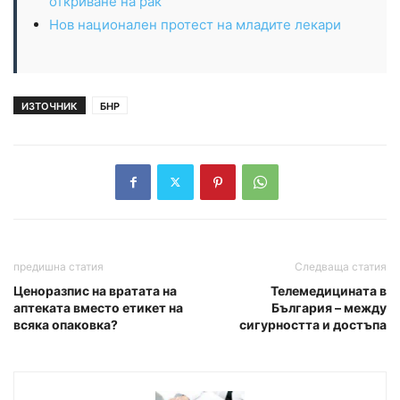
откриване на рак
Нов национален протест на младите лекари
ИЗТОЧНИК
БНР
предишна статия
Следваща статия
Ценоразпис на вратата на
Телемедицината в
аптеката вместо етикет на
България – между
всяка опаковка?
сигурността и достъпа