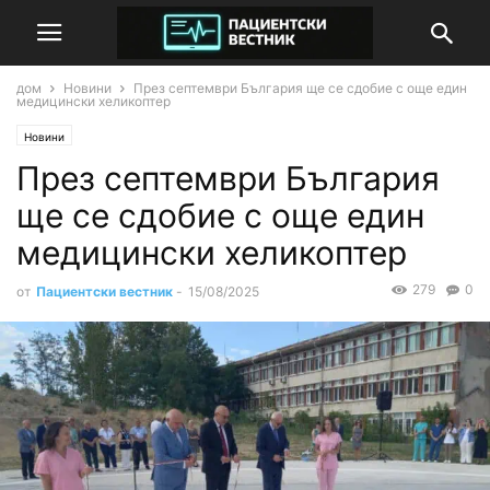
дом
Новини
През септември България ще се сдобие с още един
медицински хеликоптер
Новини
През септември България
ще се сдобие с още един
медицински хеликоптер
279
0
от
Пациентски вестник
-
15/08/2025