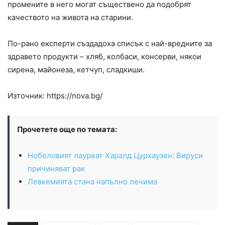
промените в него могат съществено да подобрят
качеството на живота на старини.
По-рано експерти създадоха списък с най-вредните за
здравето продукти – хляб, колбаси, консерви, някои
сирена, майонеза, кетчуп, сладкиши.
Източник: https://nova.bg/
Прочетете още по темата:
Нобеловият лауреат Харалд Цурхаузен: Вируси
причиняват рак
Левкемията стана напълно лечима