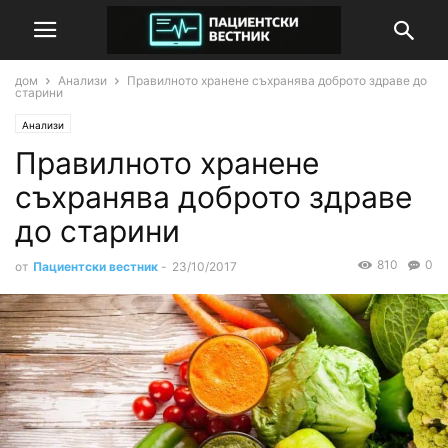
дом
Анализи
Правилното хранене съхранява доброто здраве до
старини
Анализи
Правилното хранене
съхранява доброто здраве
до старини
810
0
от
Пациентски вестник
-
23/10/2017