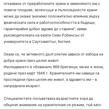
отказване от преработените храни и заменянето им с
повече плодове, зеленчуци и пълнозърнести храни
може да окаже значимо положително влияние върху
физическата сила и работоспособността в бъдеще,
гарантирайки добро здраве до старини“, заяви
ръководителката на екипа Сиан Робинсън от
университета в Саутхамптън, Англия.
Оказа се, че активното дълголетие зависи от избора на
добра храна през целия живот.
Изследването е обхванало 969 британци, мъже и жени,
родени през март 1946 г. Хранителните им навици са
проследени през целия им живот, а здравето им – в
напреднала възраст.
Специалистите посъветваха възрастните хора да
обърнат внимание на хранителния си режим, тъй като