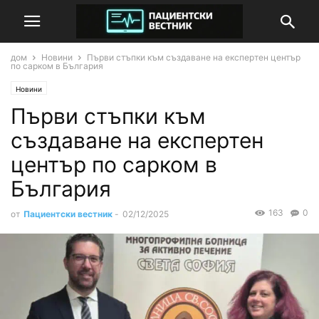
дом
Новини
Първи стъпки към създаване на експертен център
по сарком в България
Новини
Първи стъпки към
създаване на експертен
център по сарком в
България
163
0
от
Пациентски вестник
-
02/12/2025