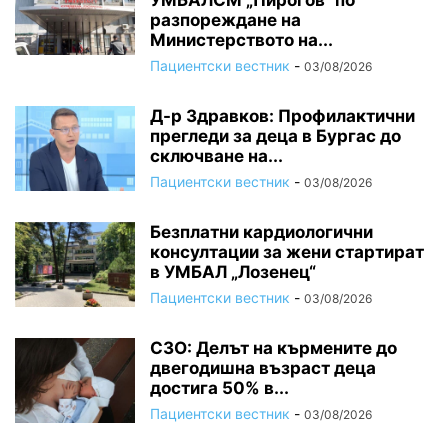
УМБАЛСМ „Пирогов“ по
разпореждане на
Министерството на...
Пациентски вестник
-
03/08/2026
Д-р Здравков: Профилактични
прегледи за деца в Бургас до
сключване на...
Пациентски вестник
-
03/08/2026
Безплатни кардиологични
консултации за жени стартират
в УМБАЛ „Лозенец“
Пациентски вестник
-
03/08/2026
СЗО: Делът на кърмените до
двегодишна възраст деца
достига 50% в...
Пациентски вестник
-
03/08/2026