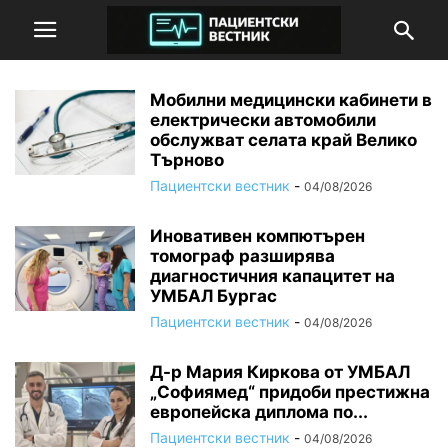
Мобилни медицински кабинети в
електрически автомобили
обслужват селата край Велико
Търново
Пациентски вестник
-
04/08/2026
Иновативен компютърен
томограф разширява
диагностичния капацитет на
УМБАЛ Бургас
Пациентски вестник
-
04/08/2026
Д-р Мария Киркова от УМБАЛ
„Софиямед“ придоби престижна
европейска диплома по...
Пациентски вестник
-
04/08/2026