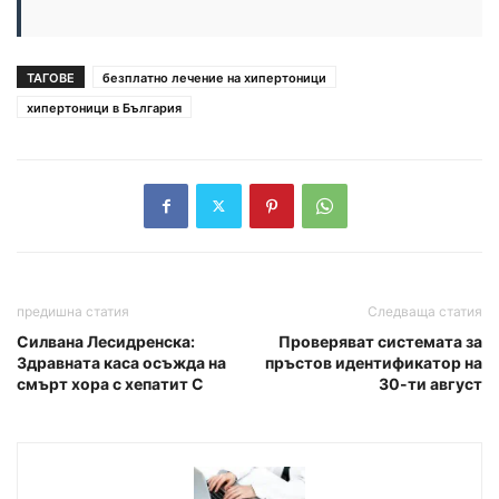
ТАГОВЕ
безплатно лечение на хипертоници
хипертоници в България
предишна статия
Следваща статия
Силвана Лесидренска:
Проверяват системата за
Здравната каса осъжда на
пръстов идентификатор на
смърт хора с хепатит С
30-ти август