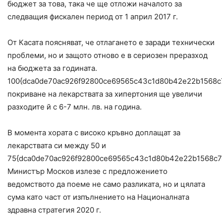
бюджет за това, така че ще отложи началото за
следващия фискален период от 1 април 2017 г.
От Касата поясняват, че отлагането е заради технически
проблеми, но и защото отново е в сериозен преразход
на бюджета за годината.
100{dca0de70ac926f92800ce69565c43c1d80b42e22b1568c
покриване на лекарствата за хипертония ще увеличи
разходите й с 6-7 млн. лв. на година.
В момента хората с високо кръвно доплащат за
лекарствата си между 50 и
75{dca0de70ac926f92800ce69565c43c1d80b42e22b1568c7
Министър Москов излезе с предложението
ведомството да поеме не само разликата, но и цялата
сума като част от изпълнението на Националната
здравна стратегия 2020 г.