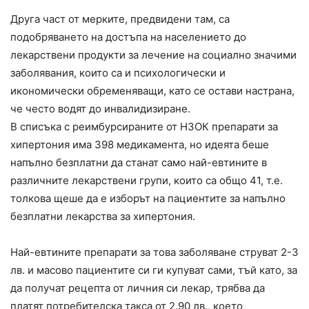
Друга част от мерките, предвидени там, са
подобряването на достъпа на населението до
лекарствени продукти за лечение на социално значими
заболявания, които са и психологически и
икономически обременяващи, като се остави настрана,
че често водят до инвалидизиране.
В списъка с реимбурсираните от НЗОК препарати за
хипертония има 398 медикамента, но идеята беше
напълно безплатни да станат само най-евтините в
различните лекарствени групи, които са общо 41, т.е.
толкова щеше да е изборът на пациентите за напълно
безплатни лекарства за хипертония.
Най-евтините препарати за това заболяване струват 2-3
лв. и масово пациентите си ги купуват сами, тъй като, за
да получат рецепта от личния си лекар, трябва да
платят потребителска такса от 2.90 лв., което