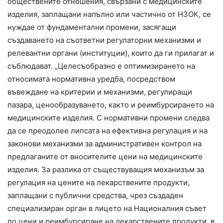
обществените отношения, свързани с медицинските
изделия, заплащани напълно или частично от НЗОК, се
нуждае от фундаментални промени, засягащи
създаването на съответни регулаторни механизми и
релевантни органи (институции), които да ги прилагат и
съблюдават. „Целесъобразно е оптимизирането на
относимата нормативна уредба, посредством
въвеждане на критерии и механизми, регулиращи
пазара, ценообразуването, както и реимбурсирането на
медицинските изделия. С нормативни промени следва
да се преодолее липсата на ефективна регулация и на
законови механизми за административен контрол на
предлаганите от вносителите цени на медицинските
изделия. За разлика от съществуващия механизъм за
регулация на цените на лекарствените продукти,
заплащани с публични средства, чрез създаден
специализиран орган в лицето на Националния съвет
по цени и реимбурсиране на лекарствените продукти, в