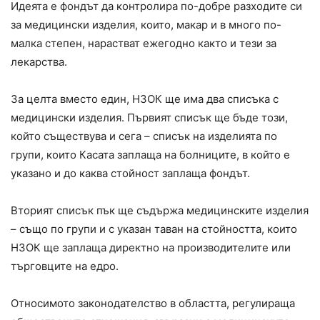
Идеята е фондът да контролира по-добре разходите си
за медицински изделия, които, макар и в много по-
малка степен, нарастват ежегодно както и тези за
лекарства.
За целта вместо един, НЗОК ще има два списъка с
медицински изделия. Първият списък ще бъде този,
който съществува и сега – списък на изделията по
групи, които Касата заплаща на болниците, в който е
указано и до каква стойност заплаща фондът.
Вторият списък пък ще съдържа медицинските изделия
– също по групи и с указан таван на стойността, които
НЗОК ще заплаща директно на производителите или
търговците на едро.
Относимото законодателство в областта, регулираща