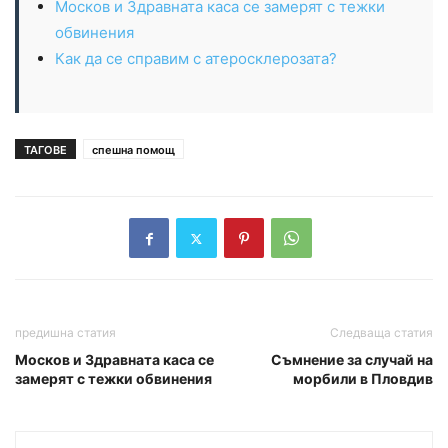
Москов и Здравната каса се замерят с тежки
обвинения
Как да се справим с атеросклерозата?
ТАГОВЕ
спешна помощ
предишна статия
Следваща статия
Москов и Здравната каса се
Съмнение за случай на
замерят с тежки обвинения
морбили в Пловдив