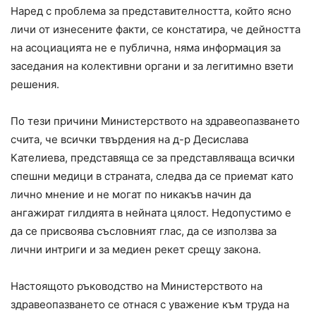
Наред с проблема за представителността, който ясно
личи от изнесените факти, се констатира, че дейността
на асоциацията не е публична, няма информация за
заседания на колективни органи и за легитимно взети
решения.
По тези причини Министерството на здравеопазването
счита, че всички твърдения на д-р Десислава
Кателиева, представяща се за представляваща всички
спешни медици в страната, следва да се приемат като
лично мнение и не могат по никакъв начин да
ангажират гилдията в нейната цялост. Недопустимо е
да се присвоява съсловният глас, да се използва за
лични интриги и за медиен рекет срещу закона.
Настоящото ръководство на Министерството на
здравеопазването се отнася с уважение към труда на