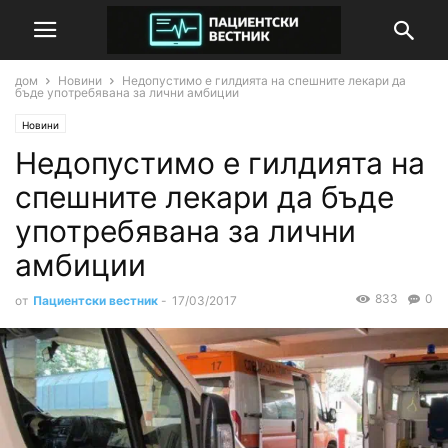
дом
Новини
Недопустимо е гилдията на спешните лекари да
бъде употребявана за лични амбиции
Новини
Недопустимо е гилдията на
спешните лекари да бъде
употребявана за лични
амбиции
833
0
от
Пациентски вестник
-
17/03/2017