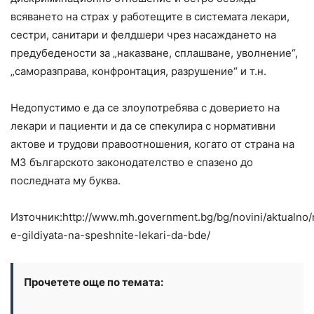
всяването на страх у работещите в системата лекари,
сестри, санитари и фелдшери чрез насаждането на
предубедености за „наказване, сплашване, уволнение“,
„саморазправа, конфронтация, разрушение“ и т.н.
Недопустимо е да се злоупотребява с доверието на
лекари и пациенти и да се спекулира с нормативни
актове и трудови правоотношения, когато от страна на
МЗ българското законодателство е спазено до
последната му буква.
Източник:http://www.mh.government.bg/bg/novini/aktualno
e-gildiyata-na-speshnite-lekari-da-bde/
Прочетете още по темата: