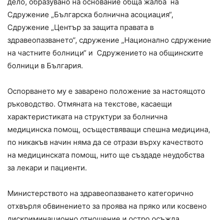
дело, образувано на основание обща жалба на
Сдружение „Българска болнична асоциация“,
Сдружение „Център за защита правата в
здравеопазването“, сдружение „Национално сдружение
на частните болници“ и Сдружението на общинските
болници в България.
Оспорването му е заварено положение за настоящото
ръководство. Отмяната на текстове, касаещи
характеристиката на структури за болнична
медицинска помощ, осъществяващи спешна медицина,
по никакъв начин няма да се отрази върху качеството
на медицинската помощ, нито ще създаде неудобства
за лекари и пациенти.
Министерството на здравеопазването категорично
отхвърля обвинението за проява на пряко или косвено
дискриминационно отношение и остро осъжда