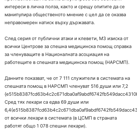
интереси в лична полза, както и срещу опитите да се
манипулира общественото мнение с цел да се оказва
неправомерен натиск върху държавата.
След серия от публични атаки и клевети, МЗ изиска от
всички Центрове за спешна медицинска помощ справка
за членуващите в Националната асоциация на
работещите в спешната медицинска помощ (НАРСМП).
Данните показват, че от 7 111 служители в системата на
спешната помощ в НАРСМП членуват 516 души или 7,2
{e515b8387fcd63b4c2c671dba0af9abdf6742fb549dacc4310
Сред тях лекари са едва 69 души или
6,4{e515b8387fcd63b4c2c671dba0af9abdf6742fb549dacc4
от всички лекари в системата (в ЦСМП в страната
работят общо 1 078 спешни лекари).