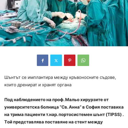
Шънтът се имплантира между кръвоносните съдове,
които дренират и хранят органа
Под наблюдението на проф. Мальо хирурзите от
университетска болница “Св. Анна” в София поставиха
на трима пациенти т.нар. портосистемен шънт (TIPSS) .
Tой представлява поставяне на стент между