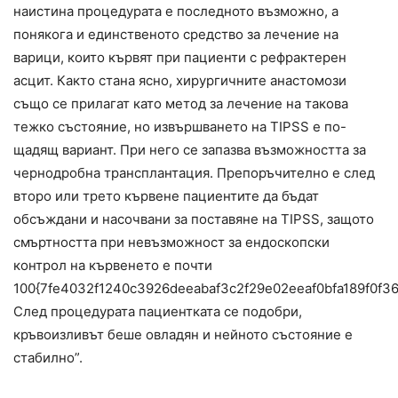
наистина процедурата е последното възможно, а
понякога и единственото средство за лечение на
варици, които кървят при пациенти с рефрактерен
асцит. Както стана ясно, хирургичните анастомози
също се прилагат като метод за лечение на такова
тежко състояние, но извършването на TIPSS е по-
щадящ вариант. При него се запазва възможността за
чернодробна трансплантация. Препоръчително е след
второ или трето кървене пациентите да бъдат
обсъждани и насочвани за поставяне на TIPSS, защото
смъртността при невъзможност за ендоскопски
контрол на кървенето е почти
100{7fe4032f1240c3926deeabaf3c2f29e02eeaf0bfa189f0f3
След процедурата пациентката се подобри,
кръвоизливът беше овладян и нейното състояние е
стабилно”.