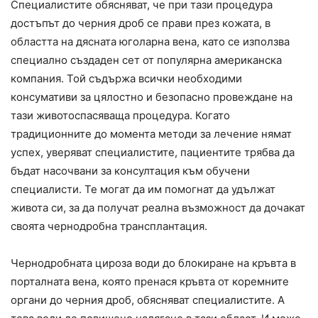
Специалистите обясняват, че при тази процедура
достъпът до черния дроб се прави през кожата, в
областта на дясната юголарна вена, като се използва
специално създаден сет от популярна американска
компания. Той съдържа всички необходими
консумативи за цялостно и безопасно провеждане на
тази животоспасяваща процедура. Когато
традиционните до момента методи за лечение нямат
успех, уверяват специалистите, пациентите трябва да
бъдат насочвани за консултация към обучени
специалисти. Те могат да им помогнат да удължат
живота си, за да получат реална възможност да дочакат
своята чернодробна трансплантация.
Чернодробната цироза води до блокиране на кръвта в
порталната вена, която пренася кръвта от коремните
органи до черния дроб, обясняват специалистите. А