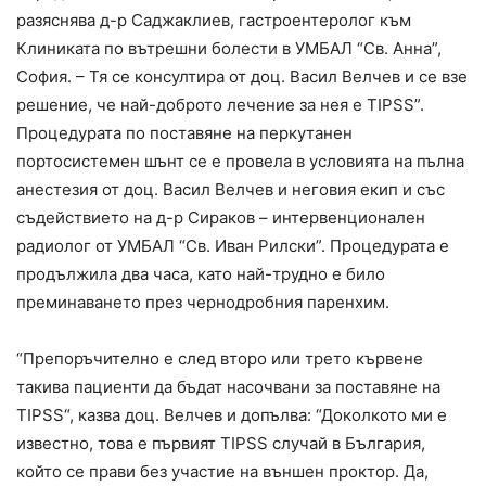
разяснява д-р Саджаклиев, гастроентеролог към
Клиниката по вътрешни болести в УМБАЛ “Св. Анна”,
София. – Тя се консултира от доц. Васил Велчев и се взе
решение, че най-доброто лечение за нея е TIPSS”.
Процедурата по поставяне на перкутанен
портосистемен шънт се е провела в условията на пълна
анестезия от доц. Васил Велчев и неговия екип и със
съдействието на д-р Сираков – интервенционален
радиолог от УМБАЛ “Св. Иван Рилски”. Процедурата е
продължила два часа, като най-трудно е било
преминаването през чернодробния паренхим.
“Препоръчително е след второ или трето кървене
такива пациенти да бъдат насочвани за поставяне на
TIPSS“, казва доц. Велчев и допълва: “Доколкото ми е
известно, това е първият TIPSS случай в България,
който се прави без участие на външен проктор. Да,