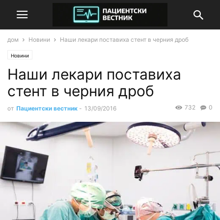
дом
Новини
Наши лекари поставиха стент в черния дроб
Новини
Наши лекари поставиха
стент в черния дроб
732
0
от
Пациентски вестник
-
13/09/2016