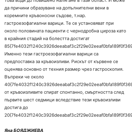
това води до повишено налягане в тази област. И може
да причини образуване на допълнителни вени в
коремните кръвоносни съдове, т.нар.
гастроезофагиални варици. Те се установяват при
около половината пациенти с чернодробна цироза като
в крайния стадий на болестта достигат
85{7fe4032f1240c3926deeabaf3c2f29e02eeaf0bfa189f0f36
Именно тези гастроезофагиални варици са
предпоставка за кръвоизливи. Рискът от кървене се
оценява основно от техния размер чрез гастроскопия.
Въпреки че около
40{7fe4032f1240c3926deeabaf3c2f29e02eeaf0bfa189f0f36
от кръвоизливите спират спонтанно, смъртността след
първите шест седмици вследствие тези кръвоизливи
достига до
20{7fe4032f1240c3926deeabaf3c2f29e02eeaf0bfa189f0f36
Яна БОЯДЖИЕВА