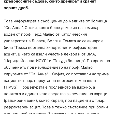
кръвоносните съдове, които дренират и хранят
черния дроб.
Това информират в съобщение до медиите от болница
“Св. Анна”, София, която беше домакин на семинар,
воден от проф. Герд Мальо от Католическия
университет в Льовен, Белгия. Темата на семинара е
била “Тежка портална хипертония и рефрактерен
асцит”. В него са взели участие лекари и от ВМА,
“Царица Йоанна-ИСУЛ“ и “Токуда болница“. По време на
обучението под наблюдението на проф. Мальо
хирурзите от “Св. Анна” – София, са поставили на трима
пациенти т.нар. перкутанен портосистемен шънт
(TIPSS). Процедурата е последното възможно, а
понякога и единствено средство за лечение на варици
(разширени вени), които кървят, при пациенти с т.нар.
рефрактерен асцит. Това е тежко състояние при болни
с чернодробна цироза. За разлика от хирургичните