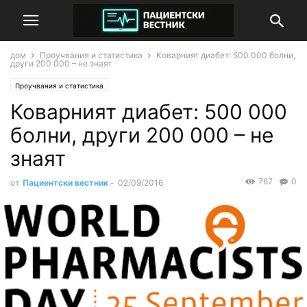
дом
Проучвания и статистика
Коварният диабет: 500 000 болни,
други 200 000 – не знаят
Проучвания и статистика
Коварният диабет: 500 000
болни, други 200 000 – не
знаят
767
0
от
Пациентски вестник
-
02/09/2016