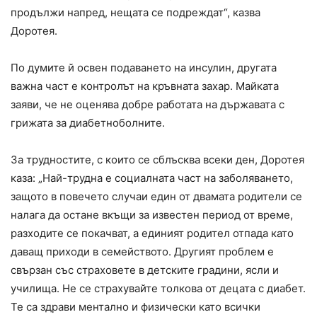
продължи напред, нещата се подреждат“, казва
Доротея.
По думите й освен подаването на инсулин, другата
важна част е контролът на кръвната захар. Майката
заяви, че не оценява добре работата на държавата с
грижата за диабетноболните.
За трудностите, с които се сблъсква всеки ден, Доротея
каза: „Най-трудна е социалната част на заболяването,
защото в повечето случаи един от двамата родители се
налага да остане вкъщи за известен период от време,
разходите се покачват, а единият родител отпада като
даващ приходи в семейството. Другият проблем е
свързан със страховете в детските градини, ясли и
училища. Не се страхувайте толкова от децата с диабет.
Те са здрави ментално и физически като всички