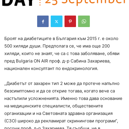
Броят на диабетиците в България към 2015 г. е около
500 хиляди души. Предполага се, че има още 200
хиляди, които не знаят, че са с това заболяване, обяви
пред Bulgaria ON AIR проф. д-р Сабина Захариева,
национален консултант по ендокринология.
„Диабетът от захарен тип 2 може да протече напълно
безсимптомно и да се открие тогава, когато вече са
настъпили усложненията. Именно това дава основание
на медицинските специалисти, обществените
организации и на Световната здравна организация
(СЗО) широко да рекламират скринингови програми“,
посочи проф. д-р Захариева. Тя съобщи, че в