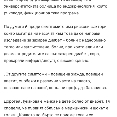
Университетската болница по ендокринология, която
ръководи, функционира така програма.
По думите й преди симптомите има рискови фактори,
които могат да ни насочат към това да се направи
изследване за захарен диабет – болни с наднормено
тегло или затлъстявене, болни, при които един или
двама от родителите са със захарен диабет, хора,
прекарали инфаркт/инсулт, с високо кръвно.
„От другите симптоми – повишена жажда, повишен
апетит, сърбежи в различни части на тялото,
незарастване на рани“, допълни проф. д-р Захариева.
Доротея Луканова е майка на дете болно от диабет. Тя
сподели, че първият сблъсък е медицински и шокът е
голям. „Колкото по-бързо се приеме това и се