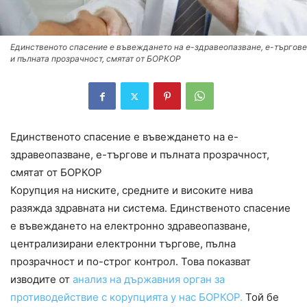
Единственото спасение е въвеждането на е-здравеопазване, е-търгове
и пълната прозрачност, смятат от БОРКОР
Единственото спасение е въвеждането на е-
здравеопазване, е-търгове и пълната прозрачност,
смятат от БОРКОР
Корупция на ниските, средните и високите нива
разяжда здравната ни система. Единственото спасение
е въвеждането на електронно здравеопазване,
централизирани електронни търгове, пълна
прозрачност и по-строг контрол. Това показват
изводите от
анализ на държавния орган за
противодействие с корупцията у нас БОРКОР.
Той бе