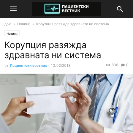
дом
Новини
Корупция разяжда здравната ни система
Новини
Корупция разяжда
здравната ни система
838
0
от
Пациентски вестник
-
13/02/2018