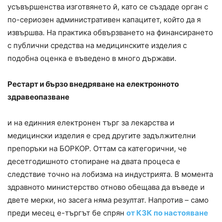
усъвършенства изготвянето й, като се създаде орган с
по-сериозен административен капацитет, който да я
извършва. На практика обвързването на финансирането
с публични средства на медицинските изделия с
подобна оценка е въведено в много държави.
Рестарт и бързо внедряване на електронното
здравеопазване
и на единния електронен търг за лекарства и
медицински изделия е сред другите задължителни
препоръки на БОРКОР. Оттам са категорични, че
десетгодишното стопиране на двата процеса е
следствие точно на лобизма на индустрията. В момента
здравното министерство отново обещава да въведе и
двете мерки, но засега няма резултат. Напротив – само
преди месец е-търгът бе спрян
от КЗК по настояване