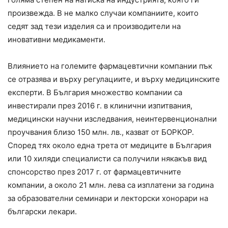
произвежда. В не малко случаи компаниите, които
седят зад тези изделия са и производители на
иновативни медикаменти.
Влиянието на големите фармацевтични компании пък
се отразява и върху регулациите, и върху медицинските
експерти. В България множество компании са
инвестирали през 2016 г. в клинични изпитвания,
медицински научни изследвания, неинтервенционални
проучвания близо 150 млн. лв., казват от БОРКОР.
Според тях около една трета от медиците в България
или 10 хиляди специалисти са получили някакъв вид
спонсорство през 2017 г. от фармацевтичните
компании, а около 21 млн. лева са изплатени за година
за образователни семинари и лекторски хонорари на
български лекари.