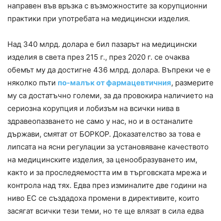
направен във връзка с възможностите за корупционни
практики при употребата на медицински изделия.
Над 340 млрд. долара е бил пазарът на медицински
изделия в света през 215 г., през 2020 г. се очаква
обемът му да достигне 436 млрд. долара. Въпреки че е
няколко пъти
по-малък от фармацевтичния
, размерите
му са достатъчно големи, за да провокира наличието на
сериозна корупция и лобизъм на всички нива в
здравеопазването не само у нас, но и в останалите
държави, смятат от БОРКОР. Доказателство за това е
липсата на ясни регулации за установяване качеството
на медицинските изделия, за ценообразуването им,
както и за проследяемостта им в търговската мрежа и
контрола над тях. Едва през изминалите две години на
ниво ЕС се създадоха промени в директивите, които
засягат всички тези теми, но те ще влязат в сила едва