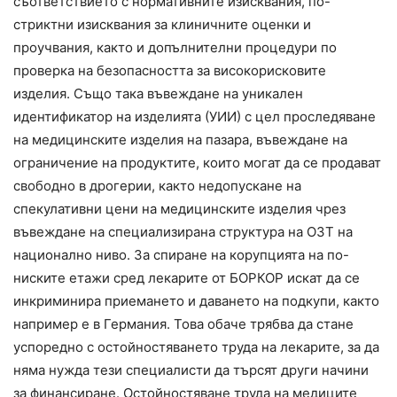
съответствието с нормативните изисквания, по-
стриктни изисквания за клиничните оценки и
проучвания, както и допълнителни процедури по
проверка на безопасността за високорисковите
изделия. Също така въвеждане на уникален
идентификатор на изделията (УИИ) с цел проследяване
на медицинските изделия на пазара, въвеждане на
ограничение на продуктите, които могат да се продават
свободно в дрогерии, както недопускане на
спекулативни цени на медицинските изделия чрез
въвеждане на специализирана структура на ОЗТ на
национално ниво. За спиране на корупцията на по-
ниските етажи сред лекарите от БОРКОР искат да се
инкриминира приемането и даването на подкупи, както
например е в Германия. Това обаче трябва да стане
успоредно с остойностяването труда на лекарите, за да
няма нужда тези специалисти да търсят други начини
за финансиране. Остойностяване труда на медиците