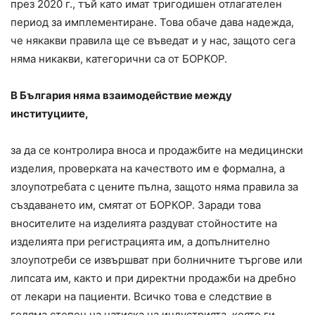
през 2020 г., тъй като имат тригодишен отлагателен
период за имплементиране. Това обаче дава надежда,
че някакви правила ще се въведат и у нас, защото сега
няма никакви, категорични са от БОРКОР.
В България няма взаимодействие между
институциите,
за да се контролира вноса и продажбите на медицински
изделия, проверката на качеството им е формална, а
злоупотребата с цените пълна, защото няма правила за
създаването им, смятат от БОРКОР. Заради това
вносителите на изделията раздуват стойностите на
изделията при регистрацията им, а допълнително
злоупотреби се извършват при болничните търгове или
липсата им, както и при директни продажби на дребно
от лекари на пациенти. Всичко това е следствие в
голяма степен на натиска на индустрията, която ги