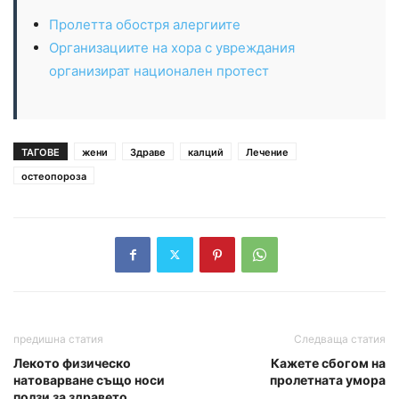
Пролетта обостря алергиите
Организациите на хора с увреждания
организират национален протест
ТАГОВЕ
жени
Здраве
калций
Лечение
остеопороза
предишна статия
Следваща статия
Лекото физическо
Кажете сбогом на
натоварване също носи
пролетната умора
ползи за здравето