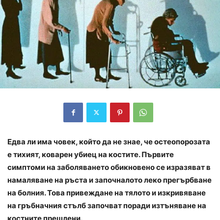
Едва ли има човек, който да не знае, че остеопорозата
е тихият, коварен убиец на костите. Първите
симптоми на заболяването обикновено се изразяват в
намаляване на ръста и започналото леко прегърбване
на болния. Това привеждане на тялото и изкривяване
на гръбначния стълб започват поради изтъняване на
костните прешлени.