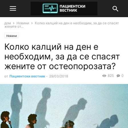
дом
Новини
Колко калций на ден е необходим, за да се спасят
жените от...
Новини
Колко калций на ден е
необходим, за да се спасят
жените от остеопорозата?
825
0
от
Пациентски вестник
-
29/03/2018