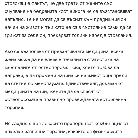
стряскащ е фактът, че две трети от жените със
счупване на бедрената кост никога не се възстановяват
напълно. Те не могат да се върнат към предишния си
начин на живот и тъй като не са в състояние сами да се
грижат за себе си, прекарват години наред в страдания.
Ако се възползва от превантивната медицина, всяка
жена може да не влезе в печалната статистика на
заболелите от остеопороза. Това, което трябва да
направи, е да промени начина си на живот още преди
да стигне до менопаузата. Единственият, доказан от
медицината начин, жените да се спасят от
остеопорозата е правилно провежданата естрогенна
терапия.
Но заедно с нея лекарите препоръчват комбинация от
няколко различни терапии, каквито са физическите