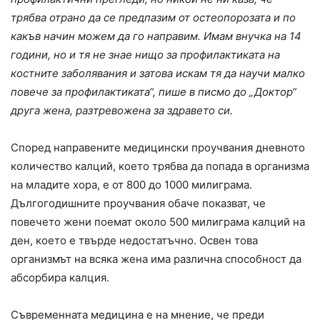
трябва отрано да се предпазим от остеопорозата и по
какъв начин можем да го направим. Имам внучка на 14
години, но и тя не знае нищо за профилактиката на
костните заболявания и затова искам тя да научи малко
повече за профилактиката“, пише в писмо до „Доктор“
друга жена, разтревожена за здравето си.
Според направените медицински проучвания дневното
количество калций, което трябва да попада в организма
на младите хора, е от 800 до 1000 милиграма.
Дългогодишните проучвания обаче показват, че
повечето жени поемат около 500 милиграма калций на
ден, което е твърде недостатъчно. Освен това
организмът на всяка жена има различна способност да
абсорбира калция.
Съвременната медицина е на мнение, че преди