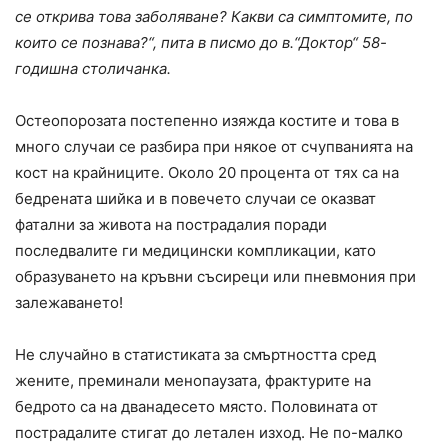
се открива това заболяване? Какви са симптомите, по
които се познава?“, пита в писмо до в.“Доктор“ 58-
годишна столичанка.
Остеопорозата постепенно изяжда костите и това в
много случаи се разбира при някое от счупванията на
кост на крайниците. Около 20 процента от тях са на
бедрената шийка и в повечето случаи се оказват
фатални за живота на пострадалия поради
последвалите ги медицински компликации, като
образуването на кръвни съсиреци или пневмония при
залежаването!
Не случайно в статистиката за смъртността сред
жените, преминали менопаузата, фрактурите на
бедрото са на дванадесето място. Половината от
пострадалите стигат до летален изход. Не по-малко