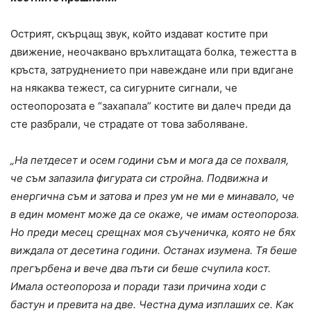
Острият, скърцащ звук, който издават костите при
движение, неочаквано връхлитащата болка, тежестта в
кръста, затруднението при навеждане или при вдигане
на някаква тежест, са сигурните сигнали, че
остеопорозата е “захапала” костите ви далеч преди да
сте разбрали, че страдате от това заболяване.
„На петдесет и осем години съм и мога да се похваля,
че съм запазила фигурата си стройна. Подвижна и
енергична съм и затова и през ум не ми е минавало, че
в един момент може да се окаже, че имам остеопороза.
Но преди месец срещнах моя съученичка, която не бях
виждала от десетина години. Останах изумена. Тя беше
прегърбена и вече два пъти си беше счупила кост.
Имала остеопороза и поради тази причина ходи с
бастун и превита на две. Честна дума изплаших се. Как