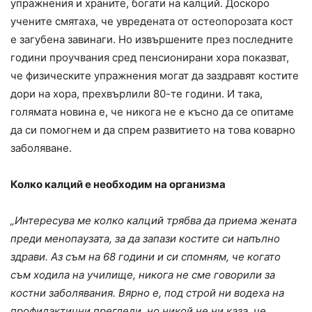
упражнения и храните, богати на калций. Доскоро
учените смятаха, че увредената от остеопорозата кост
е загубена завинаги. Но извършените през последните
години проучвания сред пенсионирани хора показват,
че физическите упражнения могат да заздравят костите
дори на хора, прехвърлили 80-те години. И така,
голямата новина е, че никога не е късно да се опитаме
да си помогнем и да спрем развитието на това коварно
заболяване.
Колко калций е необходим на организма
„Интересува ме колко калций трябва да приема жената
преди менопаузата, за да запази костите си напълно
здрави. Аз съм на 68 години и си спомням, че когато
съм ходила на училище, никога не сме говорили за
костни заболявания. Вярно е, под строй ни водеха на
профилактични прегледи, но никой не ни каза, че