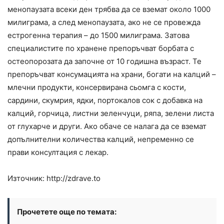
менопаузата всеки ден трябва да се вземат около 1000
милиграма, а след менопаузата, ако не се провежда
естрогенна терапия – до 1500 милиграма. Затова
специалистите по хранене препоръчват борбата с
остеопорозата да започне от 10 годишна възраст. Те
препоръчват консумацията на храни, богати на калций –
млечни продукти, консервирана сьомга с кости,
сардини, скумрия, ядки, портокалов сок с добавка на
калций, горчица, листни зеленчуци, ряпа, зелени листа
от глухарче и други. Ако обаче се налага да се вземат
допълнителни количества калций, непременно се
прави консултация с лекар.
Източник: http://zdrave.to
Прочетете още по темата: