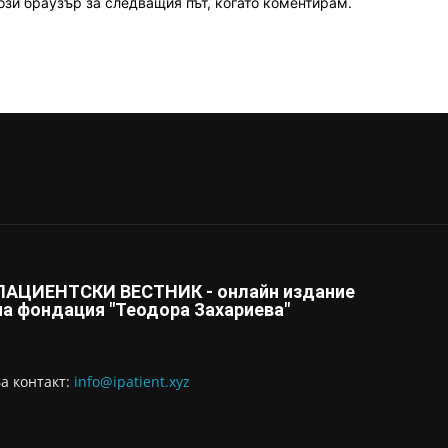
ози браузър за следващия път, когато коментирам.
ПАЦИЕНТСКИ ВЕСТНИК - онлайн издание
на фондация "Теодора Захариева"
За контaкт:
info@ipatient.xyz