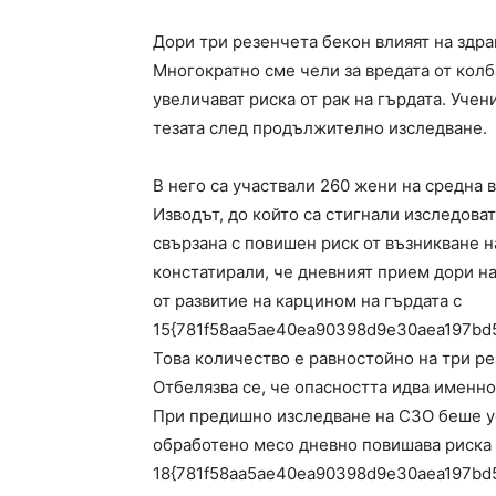
Дори три резенчета бекон влияят на здр
Многократно сме чели за вредата от колб
увеличават риска от рак на гърдата. Учен
тезата след продължително изследване.
В него са участвали 260 жени на средна 
Изводът, до който са стигнали изследова
свързана с повишен риск от възникване 
констатирали, че дневният прием дори н
от развитие на карцином на гърдата с
15{781f58aa5ae40ea90398d9e30aea197bd
Това количество е равностойно на три ре
Отбелязва се, че опасността идва именно
При предишно изследване на СЗО беше ус
обработено месо дневно повишава риска 
18{781f58aa5ae40ea90398d9e30aea197bd