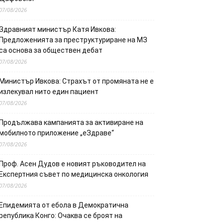
07/08/2026
Здравният министър Катя Ивкова:
Предложенията за преструктуриране на МЗ
са основа за обществен дебат
07/08/2026
Министър Ивкова: Страхът от промяната не е
излекувал нито един пациент
07/08/2026
Продължава кампанията за активиране на
мобилното приложение „еЗдраве“
07/08/2026
Проф. Асен Дудов е новият ръководител на
Експертния съвет по медицинска онкология
07/08/2026
Епидемията от ебола в Демократична
република Конго: Очаква се броят на