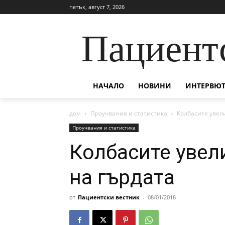
петък, август 7, 2026
Пациент
НАЧАЛО
НОВИНИ
ИНТЕРВЮТ
дом
Проучвания и статистика
Колбасите увели
Проучвания и статистика
Колбасите увел
на гърдата
от
Пациентски вестник
-
08/01/2018