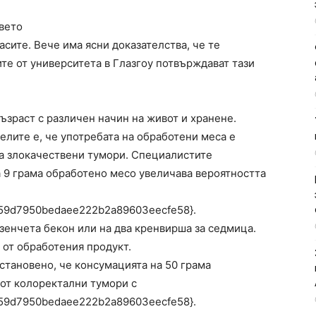
авето
асите. Вече има ясни доказателства, че те
ите от университета в Глазгоу потвърждават тази
възраст с различен начин на живот и хранене.
телите е, че употребата на обработени меса е
на злокачествени тумори. Специалистите
а 9 грама обработено месо увеличава вероятността
59d7950bedaee222b2a89603eecfe58}.
зенчета бекон или на два кренвирша за седмица.
 от обработения продукт.
тановено, че консумацията на 50 грама
от колоректални тумори с
59d7950bedaee222b2a89603eecfe58}.