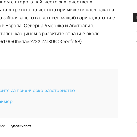
ином е второто най-често злокачествено
ата и третото по честота при мъжете след рака на
а заболяването в световен мащаб варира, като тя е
а в Европа, Северна Америка и Австралия.
ктален карцином в развитите страни е около
9d7950bedaee222b2a89603eecfe58}.
рите за психическо разстройство
аймер
иск
увеличават