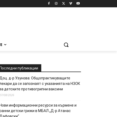
Е
Последни публикации
Доц. д-р Узунова: Общопрактикуващите
лекари да се запознаят с указанията на НЗОК
за детските противогрипни ваксини
07/08/2026
Нови информационни ресурси за кърмене и
ранни детски грижи в МБАЛ „Д-р Атанас
Дафовски“