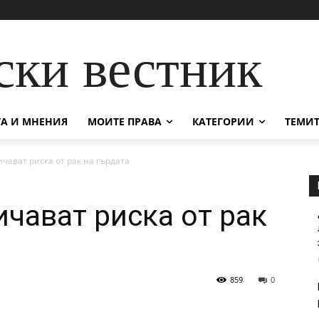
ски вестник
А И МНЕНИЯ
МОИТЕ ПРАВА
КАТЕГОРИИ
ТЕМИТ
чават риска от рак на гърдата
ичават риска от рак
859
0