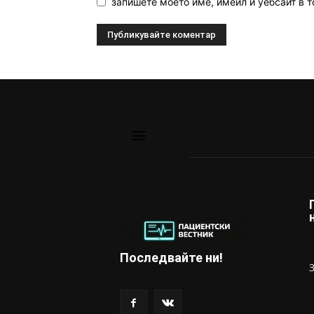
запишете моето име, имейл и уебсайт в т
Последвайте ни!