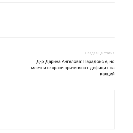
Следваща статия
Д-р Дарина Ангелова: Парадокс е, но
млечните храни причиняват дефицит на
калций