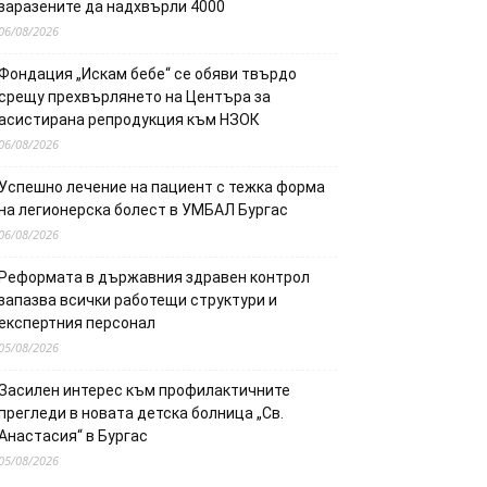
заразените да надхвърли 4000
06/08/2026
Фондация „Искам бебе“ се обяви твърдо
срещу прехвърлянето на Центъра за
асистирана репродукция към НЗОК
06/08/2026
Успешно лечение на пациент с тежка форма
на легионерска болест в УМБАЛ Бургас
06/08/2026
Реформата в държавния здравен контрол
запазва всички работещи структури и
експертния персонал
05/08/2026
Засилен интерес към профилактичните
прегледи в новата детска болница „Св.
Анастасия“ в Бургас
05/08/2026