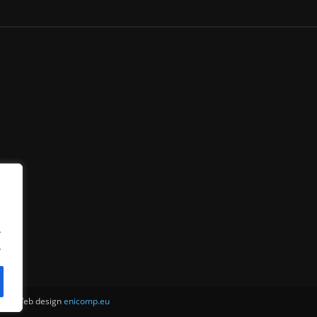
.
.
ни . Web design
enicomp.eu