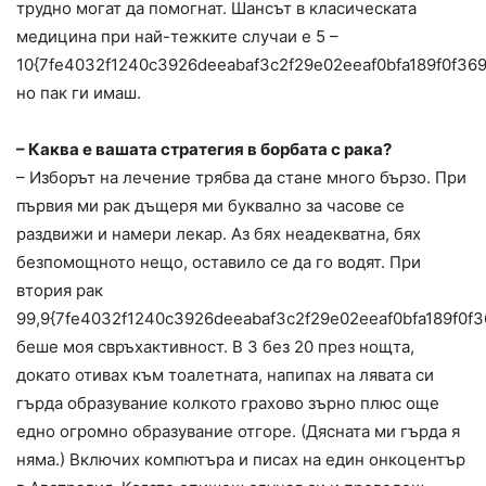
трудно могат да помогнат. Шансът в класическата
медицина при най-тежките случаи е 5 –
10{7fe4032f1240c3926deeabaf3c2f29e02eeaf0bfa189f0f36
но пак ги имаш.
– Каква е вашата стратегия в борбата с рака?
– Изборът на лечение трябва да стане много бързо. При
първия ми рак дъщеря ми буквално за часове се
раздвижи и намери лекар. Аз бях неадекватна, бях
безпомощното нещо, оставило се да го водят. При
втория рак
99,9{7fe4032f1240c3926deeabaf3c2f29e02eeaf0bfa189f0f
беше моя свръхактивност. В 3 без 20 през нощта,
докато отивах към тоалетната, напипах на лявата си
гърда образувание колкото грахово зърно плюс още
едно огромно образувание отгоре. (Дясната ми гърда я
няма.) Включих компютъра и писах на един онкоцентър