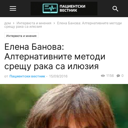
дом
Интервюта и мнения
Елена Банова: Алтернативните методи
срещу рака са илюзия
Интервюта и мнения
Елена Банова:
Алтернативните методи
срещу рака са илюзия
1156
0
от
Пациентски вестник
-
15/09/2016