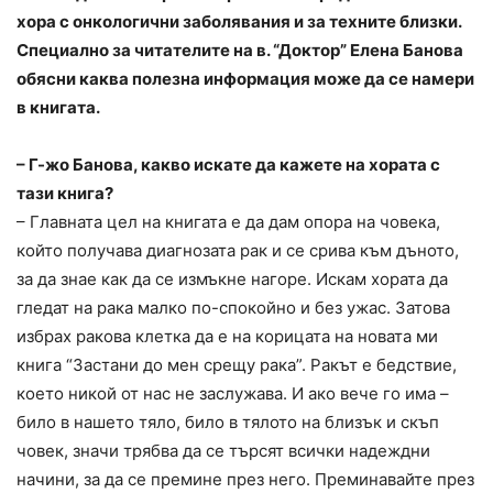
хора с онкологични заболявания и за техните близки.
Специално за читателите на в. “Доктор” Елена Банова
обясни каква полезна информация може да се намери
в книгата.
– Г-жо Банова, какво искате да кажете на хората с
тази книга?
– Главната цел на книгата е да дам опора на човека,
който получава диагнозата рак и се срива към дъното,
за да знае как да се измъкне нагоре. Искам хората да
гледат на рака малко по-спокойно и без ужас. Затова
избрах ракова клетка да е на корицата на новата ми
книга “Застани до мен срещу рака”. Ракът е бедствие,
което никой от нас не заслужава. И ако вече го има –
било в нашето тяло, било в тялото на близък и скъп
човек, значи трябва да се търсят всички надеждни
начини, за да се премине през него. Преминавайте през