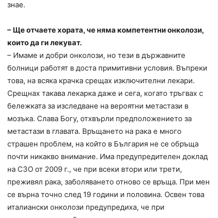
знае.
– Ще отчаете хората, че няма компетентни онколози,
които да ги лекуват.
– Имаме и добри онколози, но тези в държавните
болници работят в доста примитивни условия. Въпреки
това, на всяка крачка срещах изключителни лекари.
Срещнах такава лекарка даже и сега, когато тръгвах с
бележката за изследване на вероятни метастази в
мозъка. Слава Богу, отхвърли предположението за
метастази в главата. Връщането на рака е много
страшен проблем, на който в България не се обръща
почти никакво внимание. Има предупредителен доклад
на СЗО от 2009 г., че при всеки втори или трети,
преживял рака, заболяването отново се връща. При мен
се върна точно след 19 години и половина. Освен това
италиански онколози предупредиха, че при