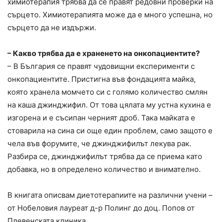
химиотерапия трябва да се правят редовни проверки на
сърцето. Химиотерапията може да е много успешна, но
сърцето да не издържи.
– Какво трябва да е храненето на онкопациентите?
– В България се правят чудовищни експерименти с
онкопациентите. Пристигна във фондацията майка,
която хранела момчето си с голямо количество смлян
на каша джинджифил. От това цялата му устна кухина е
изгорена и е съсипан черният дроб. Така майката е
стоварила на сина си още един проблем, само защото е
чела във форумите, че джинджифилът лекува рак.
Разбира се, джинджифилът трябва да се приема като
добавка, но в определено количество и внимателно.
В книгата описвам диетотерапиите на различни учени –
от Нобеловия лауреат д-р Полинг до доц. Попов от
Плевенската клиника