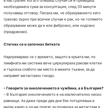
в Австралия. Когато опишеш случая си и преведеш
необходимата сума за консултация, след 30 минути
получаваш отговор. Писаха ми, че образуванието като
грахово зърно при всички случаи е рак, но че голямото
образувание може да е или фиброзно, или нодозно
(предраково).
Стегнах се и започнах битката
Надпреварвах се с времето, защото в кръвта ми, по
лимфната ми система вече циркулираха ракови клетки
и търсеха слабото ми място в меките тъкани, за да
направят метастазно гнездо.
– Говорите за онколечението в чужбина, а в България?
– В България онколечението е на изключително ниско
равнище. Аз даже преди два дни бях потърпевша и
видях какво е да ме пратят за проверка за метастази в