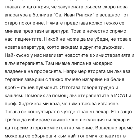
главата и да открия, че закупената съвсем скоро нова
апаратура в болница “Св. Иван Рилски” е всъщност от
старо поколение. Нямате представа колко тежко се
минава през тази апаратура. Това е нечестно спрямо
нас, пациентите. Никой не може да ме убеди, че това е
новата апаратура, която виждам в другите държави.
Най-късно у нас навлизат новостите в химиотерапията и
в лъчетерапията. Там имаме липса на модерно
владеене на професията. Например втората ми лъчева
терапия завърши с тежко лъчево изгаряне на белия
дроб – лъчев пулмонит. Оттогава говоря трудно и
кашлям. Помолих за помощ лъчетерапевтите в ИСУЛ и
проф. Хаджиева ми каза, че няма такова изгаряне.
Тогава се консултирах с чуждестранен лекар. Ето защо
трябва да избираме внимателно лекуващия си лекар и
да търсим второ компетентно мнение. В днешно време
може да се обърнеш и към най-големия капацитет в