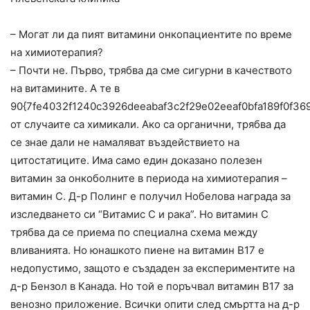
– Могат ли да пият витамини онкопациентите по време
на химиотерапия?
– Почти не. Първо, трябва да сме сигурни в качеството
на витамините. А те в
90{7fe4032f1240c3926deeabaf3c2f29e02eeaf0bfa189f0f36
от случаите са химикали. Ако са органични, трябва да
се знае дали не намаляват въздействието на
цитостатиците. Има само един доказано полезен
витамин за онкоболните в периода на химиотерапия –
витамин С. Д-р Полинг е получил Нобелова награда за
изследването си “Витамис С и рака”. Но витамин С
трябва да се приема по специална схема между
вливанията. Но юнашкото пиене на витамин В17 е
недопустимо, защото е създаден за експериментите на
д-р Бензол в Канада. Но той е поръчвал витамин В17 за
венозно приложение. Всички опити след смъртта на д-р