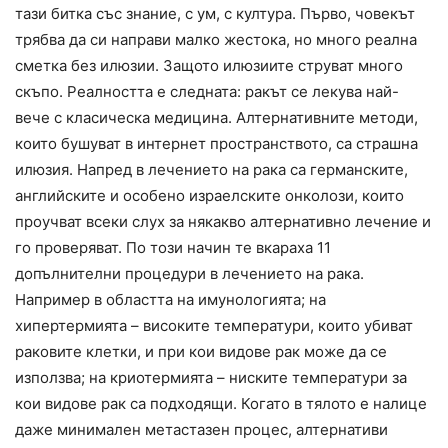
тази битка със знание, с ум, с култура. Първо, човекът
трябва да си направи малко жестока, но много реална
сметка без илюзии. Защото илюзиите струват много
скъпо. Реалността е следната: ракът се лекува най-
вече с класическа медицина. Алтернативните методи,
които бушуват в интернет пространството, са страшна
илюзия. Напред в лечението на рака са германските,
английските и особено израелските онколози, които
проучват всеки слух за някакво алтернативно лечение и
го проверяват. По този начин те вкараха 11
допълнителни процедури в лечението на рака.
Например в областта на имунологията; на
хипертермията – високите температури, които убиват
раковите клетки, и при кои видове рак може да се
използва; на криотермията – ниските температури за
кои видове рак са подходящи. Когато в тялото е налице
даже минимален метастазен процес, алтернативи