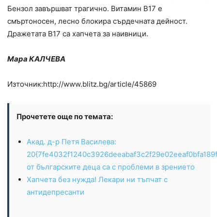
Бензол завършват трагично. Витамин В17 е
смъртоносен, лесно блокира сърдечната дейност.
Дражетата В17 са хапчета за наивници.
Мара КАЛЧЕВА
Източник:http://www.blitz.bg/article/45869
Прочетете още по темата:
Акад. д-р Петя Василева:
20{7fe4032f1240c3926deeabaf3c2f29e02eeaf0bfa189
от българските деца са с проблеми в зрението
Хапчета без нужда! Лекари ни тъпчат с
антидепресанти