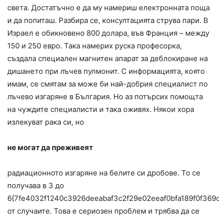
света. Достатъчно е да му намериш електронната поща
и да попиташ. Разбира се, консултацията струва пари. В
Израел е обикновено 800 долара, във Франция – между
150 и 250 евро. Така намерих руска професорка,
създала специален магнитен апарат за деблокиране на
дишането при лъчев пулмонит. С информацията, която
имам, се смятам за може би най-добрия специалист по
лъчево изгаряне в България. Но аз потърсих помощта
на чуждите специалисти и така оживях. Някои хора
излекуват рака си, но
не могат да преживеят
радиационното изгаряне на белите си дробове. То се
получава в 3 до
6{7fe4032f1240c3926deeabaf3c2f29e02eeaf0bfa189f0f369
от случаите. Това е сериозен проблем и трябва да се