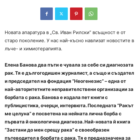
Новата апаратура в „Св. Иван Рилски” всъщност е от
старо поколение. У нас най-късно навлизат новостите в
лъче- и химиотерапията.
Елена Банова два пъти е чувала за себе си диагнозата
рак. Тя е дългогодишен журналист, а също и създател
и председател на фондация “Неогенезис” – една от
най-авторитетните неправителствени организации за
борбата с рака. Банова е издала пет книги с
публицистика, очерци, интервюта. Последната “Ракът
ме целуна” е посветена на нейната лична борба с
първата й онкологична диагноза. Най-новата й книга
“Застани до мен срещу рака” е своеобразен
пътеводител в борбата с рака. Тя е предназначена за