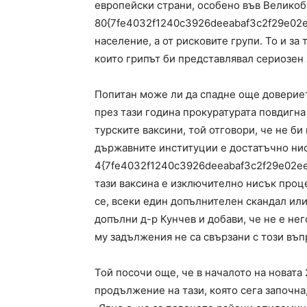
европейски страни, особено във Великобр
80{7fe4032f1240c3926deeabaf3c2f29e02ee
население, а от рисковите групи. То и за 
които грипът би представлявал сериозен
Попитан може ли да спадне още доверието
през тази година прокуратурата повдигн
турските ваксини, той отговори, че не би
държавните институции е достатъчно нис
4{7fe4032f1240c3926deeabaf3c2f29e02ee
тази ваксина е изключително нисък проце
се, всеки един допълнителен скандал или
допълни д-р Кунчев и добави, че не е не
му задължения не са свързани с този въп
Той посочи още, че в началото на новата 
продължение на тази, която сега започна,