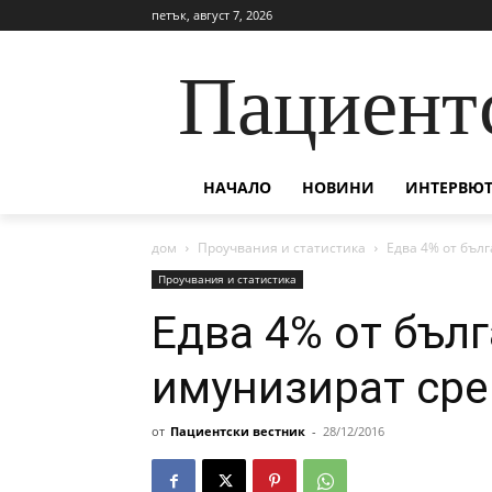
петък, август 7, 2026
Пациент
НАЧАЛО
НОВИНИ
ИНТЕРВЮТ
дом
Проучвания и статистика
Едва 4% от бъл
Проучвания и статистика
Едва 4% от бълг
имунизират сре
от
Пациентски вестник
-
28/12/2016