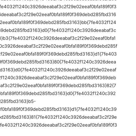
7fe4032f1240c3926deeabaf3c2f29e02eeaf0bfa189f0f3
deeabaf3c2f29e02eeaf0bfa189f0f369debd285fbd316
2eeaf0bfa189f0f369debd285fbd3163}bb{7fe4032f124
69debd285fbd3163}d0{7fe4032f1240c3926deeabaf3c
3}b3{7fe4032f1240c3926deeabaf3c2f29e02eeaf0bfa1
0c3926deeabaf3c2f29e02eeaf0bfa189f0f369debd285f
f29e02eeaf0bfa189f0f369debd285fbd3163}d1{7fe403
9f0f369debd285fbd3163}80{7fe4032f1240c3926deea
bd3163}d0{7fe4032f1240c3926deeabaf3c2f29e02eeaf
2f1240c3926deeabaf3c2f29e02eeaf0bfa189f0f369deb
af3c2f29e02eeaf0bfa189f0f369debd285fbd3163}82{7
bfa189f0f369debd285fbd3163}d0{7fe4032f1240c392
d285fbd3163}b5-
f0bfa189f0f369debd285fbd3163}d1{7fe4032f1240c39
bd285fbd3163}81{7fe4032f1240c3926deeabaf3c2f29e
7fe4032f1240c3926deeabaf3c2f29e02eeaf0bfa189f0f3