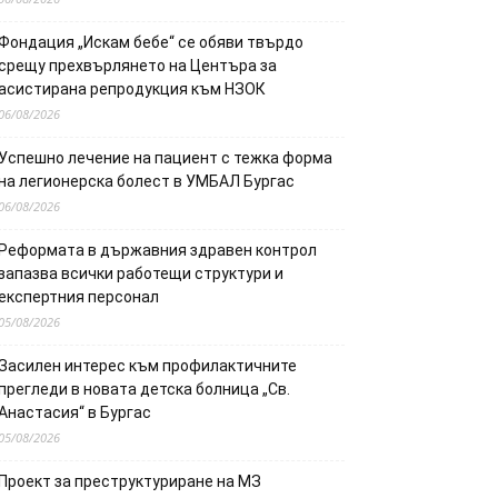
Фондация „Искам бебе“ се обяви твърдо
срещу прехвърлянето на Центъра за
асистирана репродукция към НЗОК
06/08/2026
Успешно лечение на пациент с тежка форма
на легионерска болест в УМБАЛ Бургас
06/08/2026
Реформата в държавния здравен контрол
запазва всички работещи структури и
експертния персонал
05/08/2026
Засилен интерес към профилактичните
прегледи в новата детска болница „Св.
Анастасия“ в Бургас
05/08/2026
Проект за преструктуриране на МЗ