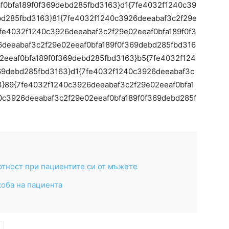
f0bfa189f0f369debd285fbd3163}d1{7fe4032f1240c39
bd285fbd3163}81{7fe4032f1240c3926deeabaf3c2f29e
7fe4032f1240c3926deeabaf3c2f29e02eeaf0bfa189f0f3
deeabaf3c2f29e02eeaf0bfa189f0f369debd285fbd316
2eeaf0bfa189f0f369debd285fbd3163}b5{7fe4032f124
69debd285fbd3163}d1{7fe4032f1240c3926deeabaf3c
3}89{7fe4032f1240c3926deeabaf3c2f29e02eeaf0bfa1
0c3926deeabaf3c2f29e02eeaf0bfa189f0f369debd285f
тност при пациентите си от мъжете
жоба на пациента