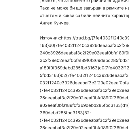
„Явно е, че за повечето райони епидемич
Така че може би ще завърши в рамките на
отчетем и какви са били нейните характер
Ангел Кунчев.
Източник:https://trud.bg/{7fe4032f1240
163}d0{7fe4032f1240c3926deeabaf3c2f29
240c3926deeabaf3c2f29e02eeaf0bfa189f0
3c2f29e02eeaf0bfa189f0f369debd285fbd3
a189f0f369debd285fbd3163}d0{7fe4032f1
5fbd3163}b2{7fe4032f1240c3926deeabaf3
032f1240c3926deeabaf3c2f29e02eeaf0bfa
{7fe4032f1240c3926deeabaf3c2f29e02eea
26deeabaf3c2f29e02eeaf0bfa189f0f369de
e02eeaf0bfa189f0f369debd285fbd3163}d1{
369debd285fbd3163}82-
{7fe4032f1240c3926deeabaf3c2f29e02eea
26deeabaf3c2f29e02eeaf0bfa189f0f369de