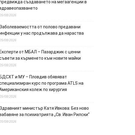
предвижда създаването на мегаагенции в
здравеопазването
05/08/2026
Заболеваемостта от полово предавани
инфекции у нас продължава да нараства
05/08/2026
Експерти от МБАЛ – Пазарджик с ценни
съвети за кърменето към новите майки
05/08/2026
БДСХТ и МУ – Пловдив обявяват
специализиран курс по програма ATLS на
Американския колеж по хирургия
05/08/2026
Здравният министър Катя Ивкова: Без ново
забавяне за психиатрията „Св. Иван Рилски“
05/08/2026