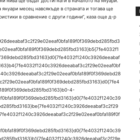
ни нива ще бъдат достигнати в началото на януари.
 януари месец навсякъде в страната и тогава ще
истики в сравнение с други години“, каза още д-р
c3926deeabaf3c2f29e02eeaf0bfa189f0f369debd285fbd3
e02eeaf0bfa189f0f369debd285fbd3163}b5{7fe4032f1
f369debd285fbd3163}d0{7fe4032f1240c3926deeabaf
163}b4{7fe4032f1240c3926deeabaf3c2f29e02eeaf0bf
240c3926deeabaf3c2f29e02eeaf0bfa189f0f369debd28
c2f29e02eeaf0bfa189f0f369debd285fbd3163}d0{7fe4
189f0f369debd285fbd3163}b0-4-
f0bfa189f0f369debd285fbd3163}d0{7fe4032f1240c39
bd285fbd3163}be{7fe4032f1240c3926deeabaf3c2f29
7fe4032f1240c3926deeabaf3c2f29e02eeaf0bfa189f0f
f0bfa189f0f369debd285fbd3163}d0{7fe4032f1240c39
bd285fbd3163}b1{7fe4032f1240c3926deeabaf3c2f29e