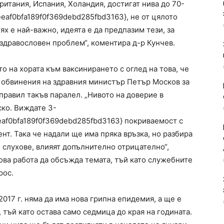
итания, Испания, Холандия, достигат нива до 70-
af0bfa189f0f369debd285fbd3163}, не от цялото
тях е най-важно, идеята е да предпазим тези, за
 здравословен проблем“, коментира д-р Кунчев.
 на хората към ваксинирането с оглед на това, че
а обвинения на здравния министър Петър Москов за
 правил такъв паралел. „Нивото на доверие в
ко. Виждате 3-
af0bfa189f0f369debd285fbd3163} покриваемост с
нт. Така че надали ще има пряка връзка, но разбира
 слухове, влияят допълнително отрицателно“,
гова работа да обсъжда темата, тъй като служебните
рос.
2017 г. няма да има нова грипна епидемия, а ще е
 тъй като остава само седмица до края на годината.