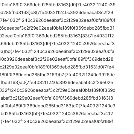
f0bfa189f0f369debd285fbd3163}d0{7fe4032f1240c39
bd285fbd3163}b8{7fe4032f1240c3926deeabaf3c2f29
{7fe4032f1240c3926deeabaf3c2f29e02eeaf0bfa189f0f
6deeabaf3c2f29e02eeaf0bfa189f0f369debd285fbd31
02eeaf0bfa189f0f369debd285fbd3163}83{7fe4032f12
369debd285fbd3163}d0{7fe4032f1240c3926deeabaf3
63}bd{7fe4032f1240c3926deeabaf3c2f29e02eeaf0bfa
40c3926deeabaf3c2f29e02eeaf0bfa189f0f369debd28
c2f29e02eeaf0bfa189f0f369debd285fbd3163}d0{7fe4
189f0f369debd285fbd3163}b7{7fe4032f1240c3926de
5fbd3163}d0{7fe4032f1240c3926deeabaf3c2f29e02e
4032f1240c3926deeabaf3c2f29e02eeaf0bfa189f0f369d
abaf3c2f29e02eeaf0bfa189f0f369debd285fbd3163}8
af0bfa189f0f369debd285fbd3163}d0{7fe4032f1240c3
ebd285fbd3163}b0{7fe4032f1240c3926deeabaf3c2f2
1{7fe4032f1240c3926deeabaf3c2f29e02eeaf0bfa189f