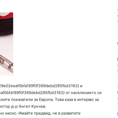
9e02eeaf0bfa189f0f369debd285fbd3163} и
af0bfa189f0f369debd285fbd3163} от населението се
ките показатели за Европа. Това каза в интервю за
ектор д-р Ангел Кунчев.
о ниско. Имайте предвид, че в развитите