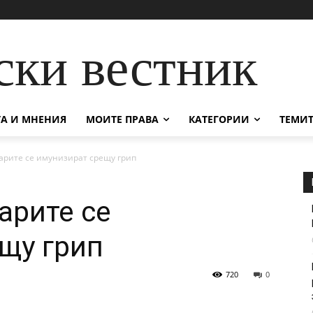
ски вестник
А И МНЕНИЯ
МОИТЕ ПРАВА
КАТЕГОРИИ
ТЕМИТ
гарите се имунизират срещу грип
арите се
щу грип
720
0