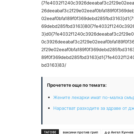
{7fe4032f1240c3926deeabaf3c2f29e02eea
26deeabaf3c2f29e02eeaf0bfa189f0f369de
02eeaf0bfa189f0f369debd285fbd3163}d1{
69debd285fbd3163}80{7fe4032f1240c3926
3}d0{7fe4032f1240c3926deeabaf3c2f29e0
0c3926deeabaf3c2f29e02eeaf0bfa189f0f3
2f29e02eeaf0bfa189f0f369debd285fbd316
89f0f369debd285fbd3163}d1{7fe4032f124
bd3163}83/
Прочетете още по темата:
Жените лекарки имат по-малка смър
Нарастват разходите за здраве от д
ТАГОВЕ
ваксини против грип
д-р Ангел Кунчев