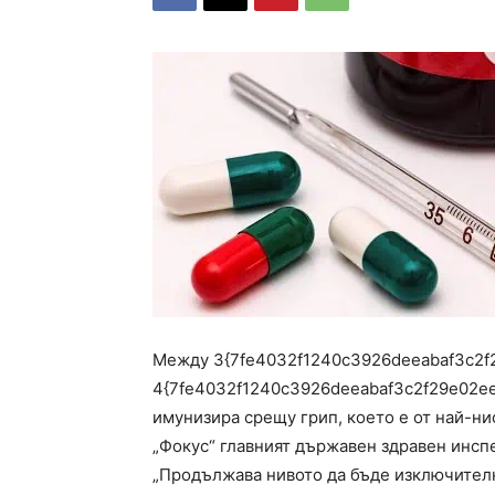
Между 3{7fe4032f1240c3926deeabaf3c2f2
4{7fe4032f1240c3926deeabaf3c2f29e02ee
имунизира срещу грип, което е от най-нис
„Фокус“ главният държавен здравен инсп
„Продължава нивото да бъде изключителн