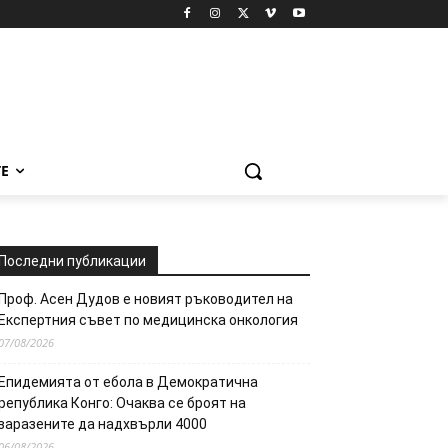
Е
Последни публикации
Проф. Асен Дудов е новият ръководител на
Експертния съвет по медицинска онкология
07/08/2026
Епидемията от ебола в Демократична
република Конго: Очаква се броят на
заразените да надхвърли 4000
06/08/2026