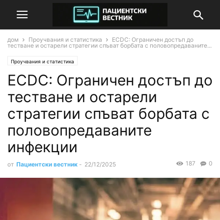
дом
Проучвания и статистика
ECDC: Ограничен достъп до
тестване и остарели стратегии спъват борбата с половопредаваните...
Проучвания и статистика
ECDC: Ограничен достъп до
тестване и остарели
стратегии спъват борбата с
половопредаваните
инфекции
187
0
от
Пациентски вестник
-
22/12/2025