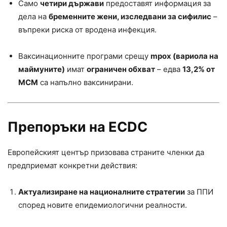
Само
четири държави
предоставят информация за
дела на
бременните жени, изследвани за сифилис
–
въпреки риска от вродена инфекция.
Ваксинационните програми срещу
mpox (вариола на
маймуните)
имат
ограничен обхват
– едва
13,2% от
МСМ
са напълно ваксинирани.
Препоръки на ECDC
Европейският център призовава страните членки да
предприемат конкретни действия:
Актуализиране на националните стратегии
за ППИ
според новите епидемиологични реалности.