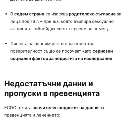
В
седем страни
се изисква
родителско съгласие
за
лица под 18 г. – пречка, която възпира сексуално
активните тийнейджъри от търсене на помощ.
Липсата на анонимност и опасенията за
поверителност също се посочват като
сериозен
социален фактор за недостига на изследвания
.
Недостатъчни данни и
пропуски в превенцията
ECDC отчита
значителен недостиг на данни
за
превенцията и лечението: