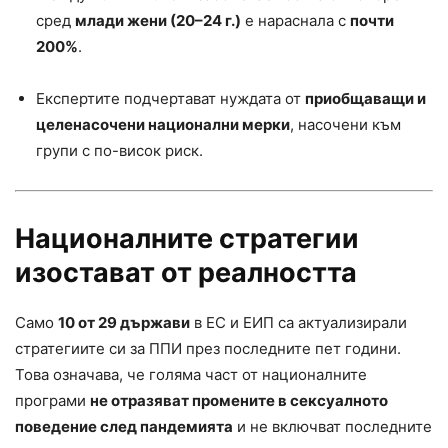
сред
млади жени (20–24 г.)
е нараснала с
почти
200%
.
Експертите подчертават нуждата от
приобщаващи и
целенасочени национални мерки
, насочени към
групи с по-висок риск.
Националните стратегии
изостават от реалността
Само
10 от 29 държави
в ЕС и ЕИП са актуализирали
стратегиите си за ППИ през последните пет години.
Това означава, че голяма част от националните
програми
не отразяват промените в сексуалното
поведение след пандемията
и не включват последните