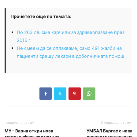
Прочетете още по темата:
По 263 лв. сме харчили за здравеопазване през
2016 г.
Не смеем да се оплакваме, само 491 жалби на
пациенти срещу лекари в доболничната помощ
предишна статия
Следваща статия
МУ – Варна откри нова
УМБАЛ Бургас с нова
мамографска система за
високотехнологична