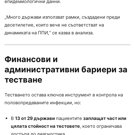
епидемиологични данни.
„Много държави използват рамки, създадени преди
десетилетие, които вече не съответстват на
динамиката на ППИ,“ се казва в анализа.
Финансови и
административни бариери за
тестване
Тестването остава ключов инструмент в контрола на
половопредаваните инфекции, но:
В
13 от 29 държави
пациентите
заплащат част или
цялата стойност на тестовете
, което ограничава
достъпа до диагностика.