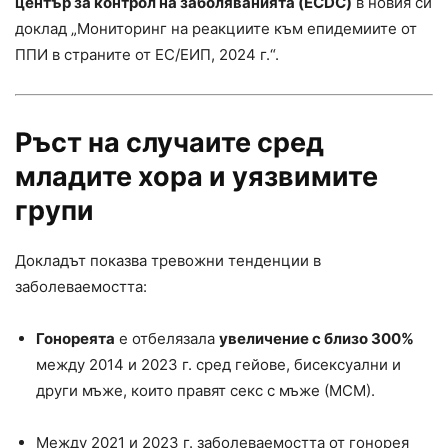
център за контрол на заболяванията (ECDC)
в новия си
доклад „Мониторинг на реакциите към епидемиите от
ППИ в страните от ЕС/ЕИП, 2024 г.“.
Ръст на случаите сред
младите хора и уязвимите
групи
Докладът показва тревожни тенденции в
заболеваемостта:
Гонореята
е отбелязала
увеличение с близо 300%
между 2014 и 2023 г. сред гейове, бисексуални и
други мъже, които правят секс с мъже (МСМ).
Между 2021 и 2023 г. заболеваемостта от гонорея