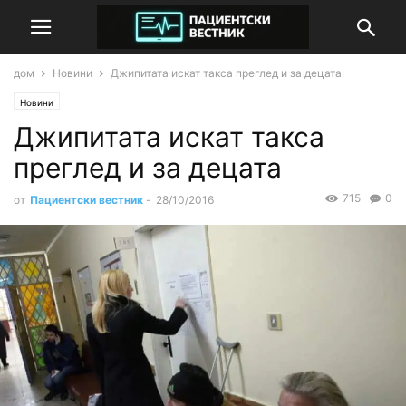
дом
Новини
Джипитата искат такса преглед и за децата
Новини
Джипитата искат такса
преглед и за децата
715
0
от
Пациентски вестник
-
28/10/2016