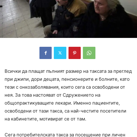
Всички да плащат пълният размер на таксата за преглед
при джипи, дори децата, пенсионерите и болните, като
тези с онкозаболявания, които сега са освободени от
нея. За това настояват от Сдружението на
общопрактикуващите лекари. Именно пациентите,
освободени от тази такса, са най-честите посетители
на кабинетите, мотивират се от там.
Сега потребителската такса за посещение при личен