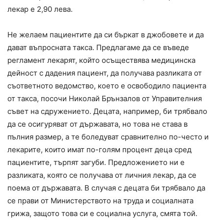
лекар е 2,90 лева.
Не желаем пациентите да си бъркат в джобовете и да
дават въпросната такса. Предлагаме да се въведе
регламент лекарят, който осъществява медицинска
дейност с дадения пациент, да получава разликата от
съответното ведомство, което е освободило пациента
от такса, посочи Николай Брънзалов от Управителния
съвет на сдружението. Децата, например, би трябвало
да се осигуряват от държавата, но това не става в
пълния размер, а те боледуват сравнително по-често и
лекарите, които имат по-голям процент деца сред
пациентите, търпят загуби. Предложението ни е
разликата, която се получава от личния лекар, да се
поема от държавата. В случая с децата би трябвало да
се прави от Министерството на труда и социалната
грижа, защото това си е социална услуга, смята той.