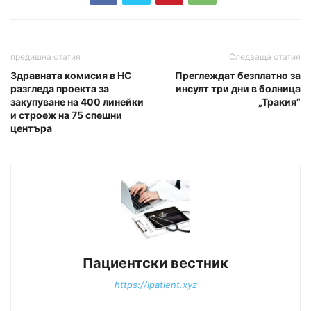
предишна статия
Следваща статия
Здравната комисия в НС
Преглеждат безплатно за
разгледа проекта за
инсулт три дни в болница
закупуване на 400 линейки
„Тракия”
и строеж на 75 спешни
центъра
Пациентски вестник
https://ipatient.xyz