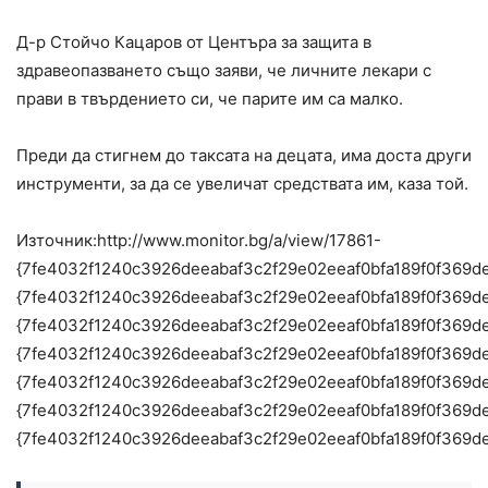
Д-р Стойчо Кацаров от Центъра за защита в
здравеопазването също заяви, че личните лекари с
прави в твърдението си, че парите им са малко.
Преди да стигнем до таксата на децата, има доста други
инструменти, за да се увеличат средствата им, каза той.
Източник:http://www.monitor.bg/a/view/17861-
{7fe4032f1240c3926deeabaf3c2f29e02eeaf0bfa189f0f369d
{7fe4032f1240c3926deeabaf3c2f29e02eeaf0bfa189f0f369d
{7fe4032f1240c3926deeabaf3c2f29e02eeaf0bfa189f0f369d
{7fe4032f1240c3926deeabaf3c2f29e02eeaf0bfa189f0f369d
{7fe4032f1240c3926deeabaf3c2f29e02eeaf0bfa189f0f369d
{7fe4032f1240c3926deeabaf3c2f29e02eeaf0bfa189f0f369d
{7fe4032f1240c3926deeabaf3c2f29e02eeaf0bfa189f0f369d