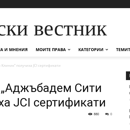
ски вестник
А И МНЕНИЯ
МОИТЕ ПРАВА
КАТЕГОРИИ
ТЕМИТ
 Клиник“ получиха JCI сертификати
 „Аджъбадем Сити
ха JCI сертификати
880
0