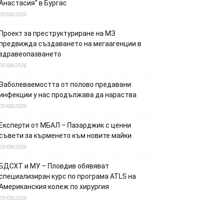
Анастасия“ в Бургас
05/08/2026
Проект за преструктуриране на МЗ
предвижда създаването на мегаагенции в
здравеопазването
05/08/2026
Заболеваемостта от полово предавани
инфекции у нас продължава да нараства
05/08/2026
Експерти от МБАЛ – Пазарджик с ценни
съвети за кърменето към новите майки
05/08/2026
БДСХТ и МУ – Пловдив обявяват
специализиран курс по програма ATLS на
Американския колеж по хирургия
05/08/2026