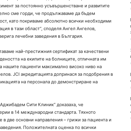
ажимент за постоянно усъвършенстване и развитите
елно сме горди, че продължаваме да бъдем
ност, като покриваме абсолютно всички необходими
ция в тази област“, споделя Ангел Ангелов,
верига лечебни заведения в България.
итаваме най-престижния сертификат за качествени
деността на екипите на болниците, отличната им
а нашите пациенти максимално високо ниво на
елов. JCI акредитацията допринася за подобрения в
фикацията на персонала до демонстриране на
„Аджибадем Сити Клиник“ доказаха, че
терии в 14 международни стандарта. Тяхното
 в две основни направления – грижи за пациента и
заведения. Положителната оценка по всички