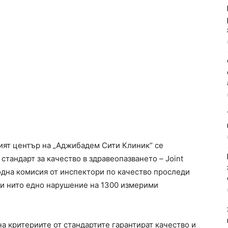
ят център на „Аджибадем Сити Клиник“ се
стандарт за качество в здравеопазването – Joint
родна комисия от инспектори по качество проследи
ви нито едно нарушение на 1300 измерими
а критериите от стандартите гарантират качество и