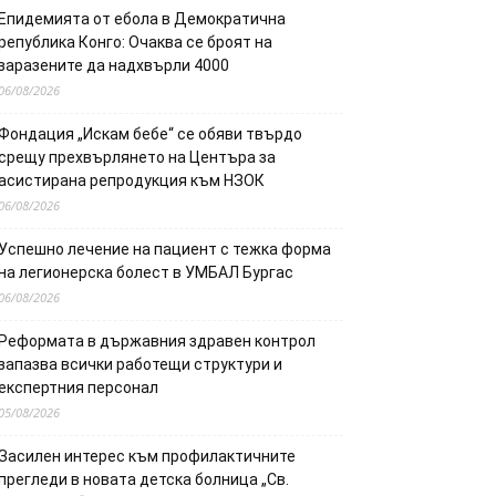
Епидемията от ебола в Демократична
република Конго: Очаква се броят на
заразените да надхвърли 4000
06/08/2026
Фондация „Искам бебе“ се обяви твърдо
срещу прехвърлянето на Центъра за
асистирана репродукция към НЗОК
06/08/2026
Успешно лечение на пациент с тежка форма
на легионерска болест в УМБАЛ Бургас
06/08/2026
Реформата в държавния здравен контрол
запазва всички работещи структури и
експертния персонал
05/08/2026
Засилен интерес към профилактичните
прегледи в новата детска болница „Св.