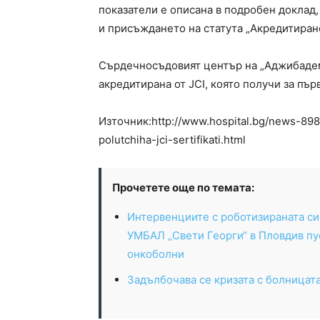
показатели е описана в подробен доклад,
и присъждането на статута „Акредитиран
Сърдечносъдовият център на „Аджибадем
акредитирана от JCI, която получи за пър
Източник:http://www.hospital.bg/news-898
polutchiha-jci-sertifikati.html
Прочетете още по темата:
Интервенциите с роботизираната си
УМБАЛ „Свети Георги“ в Пловдив пус
онкоболни
Задълбочава се кризата с болницат