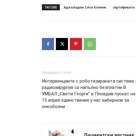
ТАГОВЕ
Аджъбадем Сити Клиник
сертификати
предишна статия
Интервенциите с роботизираната система 
радиохирургия са напълно безплатни В
УМБАЛ „Свети Георги“ в Пловдив пускат на
15 април единствения у нас кибернож за
онкоболни
Пациентски вестник