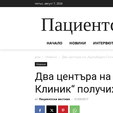
петък, август 7, 2026
Пациент
НАЧАЛО
НОВИНИ
ИНТЕРВЮТ
дом
Новини
Два центъра на „Аджъбадем Сити
Новини
Два центъра на
Клиник“ получи
от
Пациентски вестник
-
31/03/2017