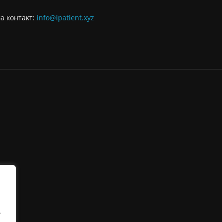
За контaкт:
info@ipatient.xyz
.