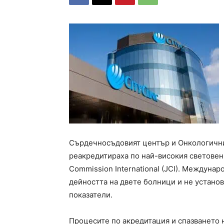
Сърдечносъдовият център и Онкологични
реакредитираха по най-високия световен 
Commission International (JCI). Междуна
дейността на двете болници и не устано
показатели.
Процесите по акредитация и спазването н