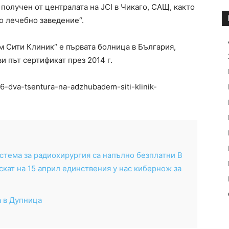
 получен от централата на JCI в Чикаго, САЩ, както
о лечебно заведение“.
 Сити Клиник“ е първата болница в България,
ви път сертификат през 2014 г.
6-dva-tsentura-na-adzhubadem-siti-klinik-
стема за радиохирургия са напълно безплатни В
кат на 15 април единствения у нас кибернож за
а в Дупница