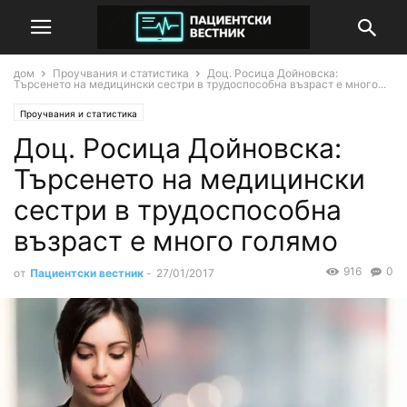
дом
Проучвания и статистика
Доц. Росица Дойновска:
Търсенето на медицински сестри в трудоспособна възраст е много...
Проучвания и статистика
Доц. Росица Дойновска:
Търсенето на медицински
сестри в трудоспособна
възраст е много голямо
916
0
от
Пациентски вестник
-
27/01/2017