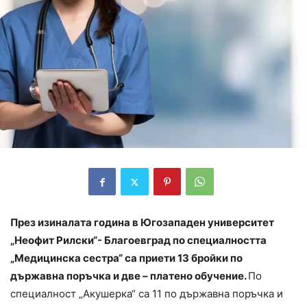
През изиналата година в Югозападен университет
„Неофит Рилски“- Благоевград по специалността
„Медицинска сестра“ са приети 13 бройки по
държавна поръчка и две – платено обучение.
По
специалност „Акушерка“ са 11 по държавна поръчка и