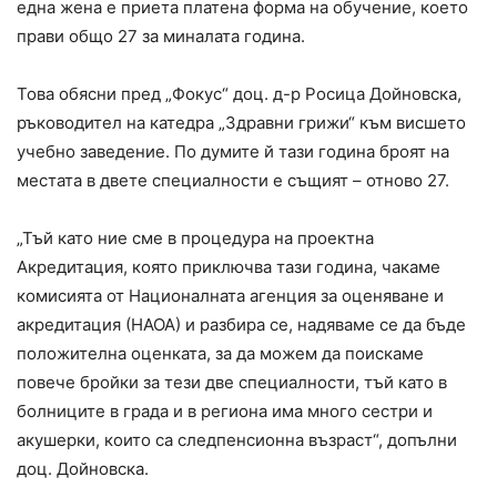
една жена е приета платена форма на обучение, което
прави общо 27 за миналата година.
Това обясни пред „Фокус“ доц. д-р Росица Дойновска,
ръководител на катедра „Здравни грижи“ към висшето
учебно заведение. По думите й тази година броят на
местата в двете специалности е същият – отново 27.
„Тъй като ние сме в процедура на проектна
Акредитация, която приключва тази година, чакаме
комисията от Националната агенция за оценяване и
акредитация (НАОА) и разбира се, надяваме се да бъде
положителна оценката, за да можем да поискаме
повече бройки за тези две специалности, тъй като в
болниците в града и в региона има много сестри и
акушерки, които са следпенсионна възраст“, допълни
доц. Дойновска.