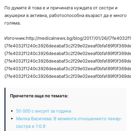
По думите й това е и причината нуждата от сестри и
акушерки в активна, работоспособна възраст да е много
голяма.
Източник:http://medicalnews.bg/blog/2017/01/26/{7fe4
{7fe4032f1240c3926deeabaf3c2f29e02eeaf0bfa189f0f369d
{7fe4032f1240c3926deeabaf3c2f29e02eeaf0bfa189f0f369d
{7fe4032f1240c3926deeabaf3c2f29e02eeaf0bfa189f0f369d
{7fe4032f1240c3926deeabaf3c2f29e02eeaf0bfa189f0f369d
{7fe4032f1240c3926deeabaf3c2f29e02eeaf0bfa189f0f369d
Прочетете още по темата:
50 000 с инсулт за година
Милка Василева: В момента отношението лекар-
сестра е 1:0.9