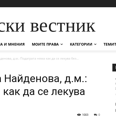
ски вестник
А И МНЕНИЯ
МОИТЕ ПРАВА
КАТЕГОРИИ
ТЕМИТ
енова, д.м.: Подаграта няма как да се лекува без...
 Найденова, д.м.:
как да се лекува
1003
0