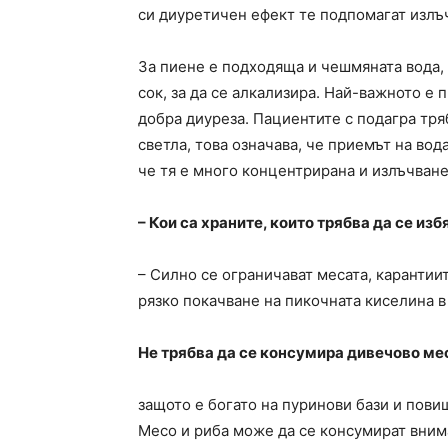
си диуретичен ефект те подпомагат излъ
За пиене е подходяща и чешмяната вода,
сок, за да се алкализира. Най-важното е 
добра диуреза. Пациентите с подагра тряб
светла, това означава, че приемът на вод
че тя е много концентрирана и излъчване
– Кои са храните, които трябва да се изб
– Силно се ограничават месата, карантиит
рязко покачване на пикочната киселина в
Не трябва да се консумира дивечово ме
защото е богато на пуринови бази и пов
Месо и риба може да се консумират внима