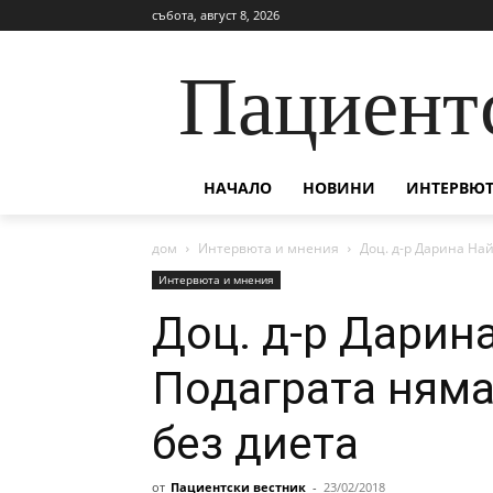
събота, август 8, 2026
Пациент
НАЧАЛО
НОВИНИ
ИНТЕРВЮТ
дом
Интервюта и мнения
Доц. д-р Дарина Найд
Интервюта и мнения
Доц. д-р Дарина
Подаграта няма 
без диета
от
Пациентски вестник
-
23/02/2018