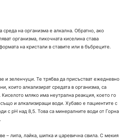
а среда на организма е алкална. Обратно, ако
ляват организма, пикочната киселина става
 формата на кристали в ставите или в бъбреците.
ве и зеленчуци. Те трябва да присъстват ежедневно
ни, които алкализират средата в организма, са
р. Киселото мляко има неутрална реакция, което го
 също и алкализиращи води. Хубаво е пациентите с
ди с pH над 8,5. Това са минералните води от Горна
.
ве – липа, лайка, шипка и царевична свила. С мекия