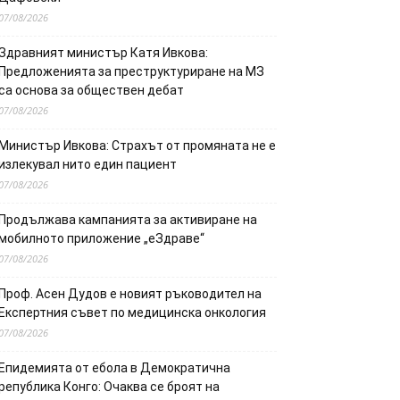
07/08/2026
Здравният министър Катя Ивкова:
Предложенията за преструктуриране на МЗ
са основа за обществен дебат
07/08/2026
Министър Ивкова: Страхът от промяната не е
излекувал нито един пациент
07/08/2026
Продължава кампанията за активиране на
мобилното приложение „еЗдраве“
07/08/2026
Проф. Асен Дудов е новият ръководител на
Експертния съвет по медицинска онкология
07/08/2026
Епидемията от ебола в Демократична
република Конго: Очаква се броят на