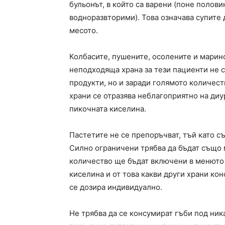
бульонът, в който са варени (поне полови
водноразвторими). Това означава супите д
месото.
Колбасите, пушените, осолените и марин
неподходяща храна за тези пациенти не 
продукти, но и заради голямото количест
храни се отразява неблагоприятно на диу
пикочната киселина.
Пастетите не се препоръчват, тъй като с
Силно ограничени трябва да бъдат също м
количество ще бъдат включени в менюто 
киселина и от това какви други храни ко
се дозира индивидуално.
Не трябва да се консумират гъби под ник