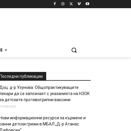
Е
Последни публикации
Доц. д-р Узунова: Общопрактикуващите
лекари да се запознаят с указанията на НЗОК
за детските противогрипни ваксини
07/08/2026
Нови информационни ресурси за кърмене и
ранни детски грижи в МБАЛ „Д-р Атанас
Дафовски“