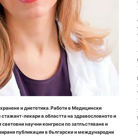
 хранене и диететика. Работи в Медицински
и стажант-лекари в областта на здравословното и
и световни научни конгреси по затлъстяване и
изирани публикации в български и международни