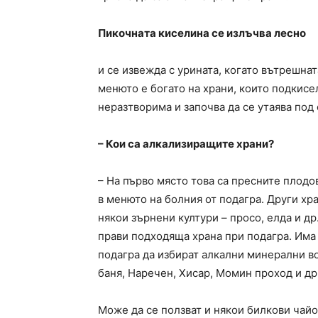
Пикочната киселина се излъчва лесно
и се извежда с урината, когато вътрешнат
менюто е богато на храни, които подкисе
неразтворима и започва да се утаява под
– Кои са алкализиращите храни?
– На първо място това са пресните плодо
в менюто на болния от подагра. Други хра
някои зърнени култури – просо, елда и д
прави подходяща храна при подагра. Има
подагра да избират алкални минерални во
баня, Наречен, Хисар, Момин проход и др
Може да се ползват и някои билкови чайо