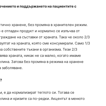
лечението и поддържането на пациентите с
етично хранене, без промяна в хранителен режим.
о е отпаден продукт и нормално се излъчва от
граждане на съставки от храната. Така че около 2/3
зултат на храната, която сме консумирали. Само 1/3
на собствените тъкани в организма. Тези 2/3
вява храната, никак не са малко, когато имаме
елина. Затова без промяна в режима на хранене
а заболяване.
?
м, е да нормализират теглото си. Тогава се
елина и кризите са по-редки. Акцентът в менюто