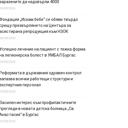
заразените да надхвърли 4000
06/08/2026
Фондация „Искам бебе“ се обяви твърдо
срещу прехвърлянето на Центъра за
асистирана репродукция към НЗОК
06/08/2026
Успешно лечение на пациент с тежка форма
на легионерска болест в УМБАЛ Бургас
06/08/2026
Реформата в държавния здравен контрол
запазва всички работещи структури и
експертния персонал
05/08/2026
Засилен интерес към профилактичните
прегледи в новата детска болница „Св.
Анастасия“ в Бургас
05/08/2026