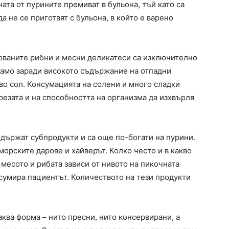
ната от пурините премиват в бульона, тъй като са
а не се приготвят с бульона, в който е варено
ованите рибни и месни деликатеси са изключително
само заради високото съдържание на отпадни
во сол. Консумацията на солени и много сладки
резата и на способността на организма да изхвърля
ъдържат субпродукти и са още по-богати на пурини.
орските дарове и хайверът. Колко често и в какво
месото и рибата зависи от нивото на пикочната
нсумира пациентът. Количеството на тези продукти
аква форма – нито пресни, нито консервирани, а