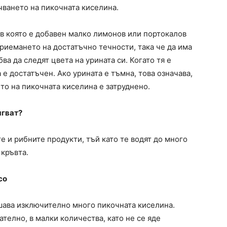
чването на пикочната киселина.
 в която е добавен малко лимонов или портокалов
приемането на достатъчно течности, така че да има
ва да следят цвета на урината си. Когато тя е
а е достатъчен. Ако урината е тъмна, това означава,
то на пикочната киселина е затруднено.
ягват?
е и рибните продукти, тъй като те водят до много
 кръвта.
со
ишава изключително много пикочната киселина.
телно, в малки количества, като не се яде