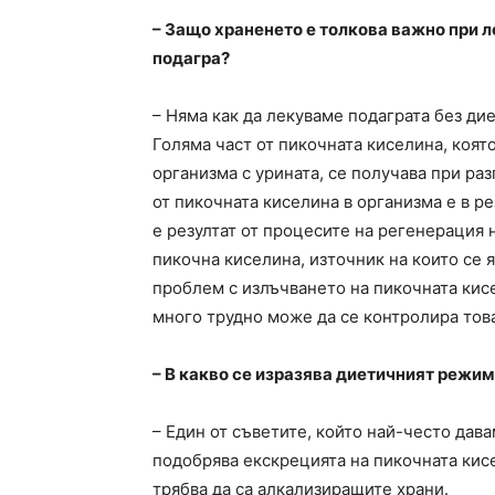
– Защо храненето е толкова важно при 
подагра?
– Няма как да лекуваме подаграта без ди
Голяма част от пикочната киселина, коят
организма с урината, се получава при раз
от пикочната киселина в организма е в ре
е резултат от процесите на регенерация 
пикочна киселина, източник на които се я
проблем с излъчването на пикочната кис
много трудно може да се контролира тов
– В какво се изразява диетичният режим
– Един от съветите, който най-често дава
подобрява екскрецията на пикочната кис
трябва да са алкализиращите храни.