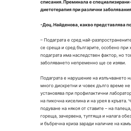
списания. Преминала е специализирани 
диетотерапия при различни заболявания
-Доц. Найденова, какво представлява п
– Подаграта е сред най-разпространенит
се среща и сред българите, особено при 
подаграта има наследствен фактор, но тов
заболяването непременно ще се изяви.
Подаграта е нарушение на излъчването н
много дискретни и човек дълго време не 
установява при профилактични лаборатор
на пикочна киселина и на урея в кръвта.
подуване на някоя от ставите – на палеца,
гореща, зачервена, туптяща и налага обе
и бъбречна криза заради наличие на камъ