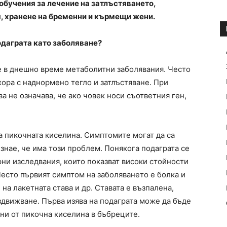
обучения за лечение на затлъстяването,
, хранене на бременни и кърмещи жени.
одаграта като заболяване?
е в днешно време метаболитни заболявания. Често
хора с наднормено тегло и затлъстяване. При
а не означава, че ако човек носи съответния ген,
а пикочната киселина. Симптомите могат да са
знае, че има този проблем. Понякога подаграта се
ни изследвания, които показват високи стойности
 Често първият симптом на заболяването е болка и
 на лакетната става и др. Ставата е възпалена,
здвижване. Първа изява на подаграта може да бъде
ни от пикочна киселина в бъбреците.