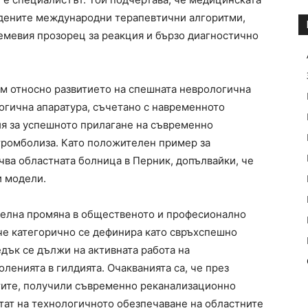
рдените международни терапевтични алгоритми,
емевия прозорец за реакция и бързо диагностично
м относно развитието на спешната неврологична
огична апаратура, съчетано с навременното
ия за успешното прилагане на съвременно
тромболиза. Като положителен пример за
чва областната болница в Перник, допълвайки, че
и модели.
телна промяна в общественото и професионално
ече категорично се дефинира като свръхспешно
дък се дължи на активната работа на
ленията в гилдията. Очакванията са, че през
тите, получили съвременно реканализационно
тат на технологичното обезпечаване на областните