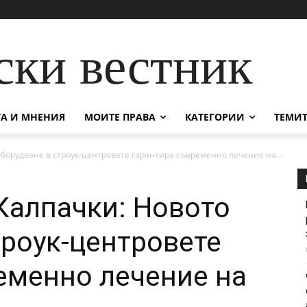
ски вестник
А И МНЕНИЯ
МОИТЕ ПРАВА
КАТЕГОРИИ
ТЕМИТ
 оборудване в строук-центровете гарантира съвременно лечение на...
 Калпачки: Новото
троук-центровете
еменно лечение на