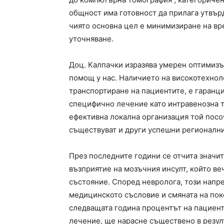
общност има готовност да прилага утвъ
чиято основна цел е минимизиране на вр
уточняване.
Доц. Калпачки изразява умерен оптимизъ
помощ у нас. Наличието на високотехнол
транспортиране на пациентите, е гаранц
специфично лечение като интравенозна 
ефективна локална организация той посо
съществуват и други успешни регионалн
През последните години се отчита значи
възприятие на мозъчния инсулт, който в
състояние. Според невролога, този напре
медицинското съсловие и смяната на поко
следващата година процентът на пациен
лечение, ще нарасне съществено в резул