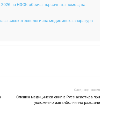
2026 на НЗОК обрича първичната помощ на
тавя високотехнологична медицинска апаратура
Следваща статия
а
Спешен медицински екип в Русе асистира при
усложнено извънболнично раждане