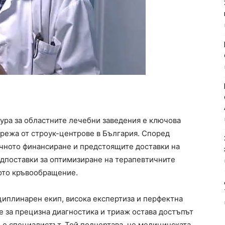
ура за областните лечебни заведения е ключова
режа от строук-центрове в България. Според
ичното финансиране и предстоящите доставки на
дпоставки за оптимизиране на терапевтичните
ото кръвообращение.
циплинарен екип, висока експертиза и перфектна
е за прецизна диагностика и триаж остава достъпът
 е специалистът. Той подчертава, че медицинската