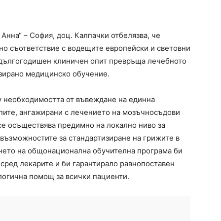
Анна“ – София, доц. Калпачки отбелязва, че
но съответствие с водещите европейски и световни
 дългогодишен клиничен опит превръща лечебното
изирано медицинско обучение.
у необходимостта от въвеждане на единна
пите, ангажирани с лечението на мозъчносъдови
се осъществява предимно на локално ниво за
 възможностите за стандартизиране на грижите в
нето на общонационална обучителна програма би
сред лекарите и би гарантирало равнопоставен
логична помощ за всички пациенти.