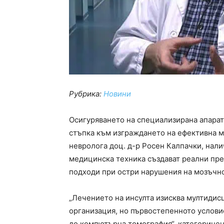
Рубрика:
Новини
Осигуряването на специализирана апарат
стъпка към изграждането на ефективна м
невролога доц. д-р Росен Калпачки, нал
медицинска техника създават реални пре
подходи при остри нарушения на мозъчн
„Лечението на инсулта изисква мултидис
организация, но първостепенното услови
до компютърна томография“, категоричен