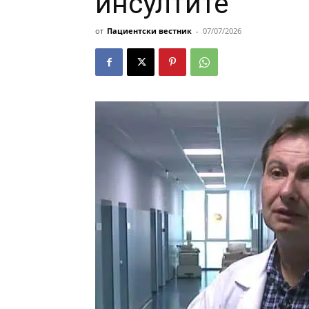
инсултите
от
Пациентски вестник
-
07/07/2026