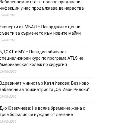
Заболеваемостта от полово предавани
инфекции у нас продължава да нараства
05/08/2026
Експерти от МБАЛ – Пазарджик с ценни
съвети за кърменето към новите майки
05/08/2026
БДСХТ и МУ – Пловдив обявяват
специализиран курс по програма ATLS на
Американския колеж по хирургия
05/08/2026
Здравният министър Катя Ивкова: Без ново
забавяне за психиатрията „Св. Иван Рилски“
05/08/2026
Д-р Юзекчиева: Не всяка бременна жена с
тромбофилия се нуждае от лечение
05/08/2026