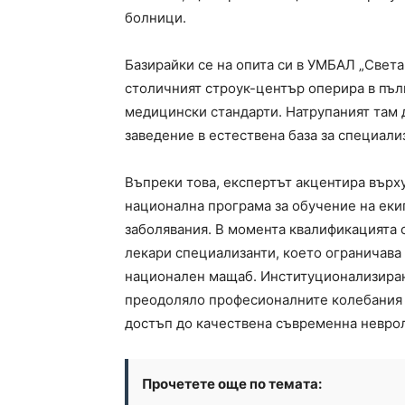
болници.
Базирайки се на опита си в УМБАЛ „Света 
столичният строук-център оперира в пъл
медицински стандарти. Натрупаният там
заведение в естествена база за специал
Въпреки това, експертът акцентира върх
национална програма за обучение на еки
заболявания. В момента квалификацията 
лекари специализанти, което ограничава
национален мащаб. Институционализира
преодоляло професионалните колебания 
достъп до качествена съвременна невро
Прочетете още по темата: