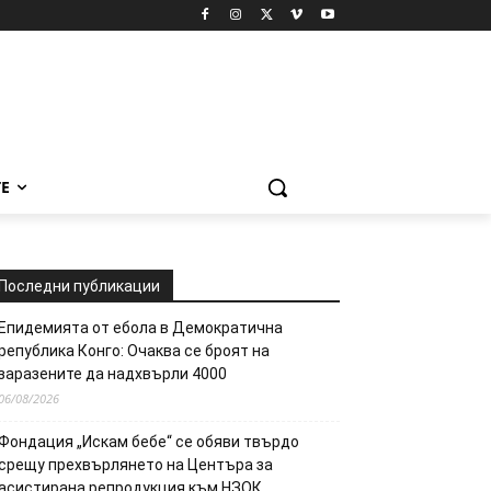
Е
Последни публикации
Епидемията от ебола в Демократична
република Конго: Очаква се броят на
заразените да надхвърли 4000
06/08/2026
Фондация „Искам бебе“ се обяви твърдо
срещу прехвърлянето на Центъра за
асистирана репродукция към НЗОК