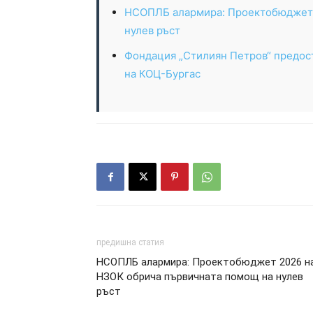
НСОПЛБ алармира: Проектобюджет 
нулев ръст
Фондация „Стилиян Петров“ предос
на КОЦ-Бургас
предишна статия
НСОПЛБ алармира: Проектобюджет 2026 н
НЗОК обрича първичната помощ на нулев
ръст