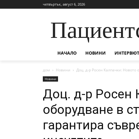
четвъртък, август 6, 2026
Пациент
НАЧАЛО
НОВИНИ
ИНТЕРВЮТ
дом
Новини
Доц. д-р Росен Калпачки: Новото
Новини
Доц. д-р Росен
оборудване в с
гарантира съвр