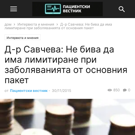
дом
Интервюта и мнения
Д-р Савчева: Не бива да има
лимитиране при заболяванията от основния пакет
Интервюта и мнения
Д-р Савчева: Не бива да
има лимитиране при
заболяванията от основния
пакет
850
0
от
Пациентски вестник
-
30/11/2015