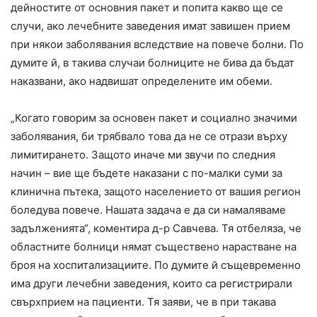
дейностите от основния пакет и попита какво ще се
случи, ако лечебните заведения имат завишен прием
при някои заболявания вследствие на повече болни. По
думите й, в такива случаи болниците не бива да бъдат
наказвани, ако надвишат определените им обеми.
„Когато говорим за основен пакет и социално значими
заболявания, би трябвало това да не се отрази върху
лимитирането. Защото иначе ми звучи по следния
начин – вие ще бъдете наказани с по-малки суми за
клинична пътека, защото населението от вашия регион
боледува повече. Нашата задача е да си намаляваме
задълженията“, коментира д-р Савчева. Тя отбеляза, че
областните болници нямат съществено нарастване на
броя на хоспитализациите. По думите й същевременно
има други лечебни заведения, които са регистрирали
свърхприем на пациенти. Тя заяви, че в при такава