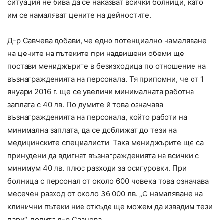
ситуация не бива да се наказват всички болници, като
им се намаляват цените на дейностите.
Д-р Савчева добави, че едно потенциално намаляване
на цените на пътеките при надвишени обеми ще
постави мениджърите в безизходица по отношение на
възнагражденията на персонала. Тя припомни, че от 1
януари 2016 г. ще се увеличи минималната работна
заплата с 40 лв. По думите й това означава
възнагражденията на персонала, който работи на
минимална заплата, да се доближат до тези на
медицинските специалисти. Така мениджърите ще са
принудени да вдигнат възнагражденията на всички с
минимум 40 лв. плюс разходи за осигуровки. При
болница с персонал от около 600 човека това означава
месечен разход от около 36 000 лв. „С намаляване на
клинични пътеки ние откъде ще можем да извадим тези
пари“, попита д-р Савчева.