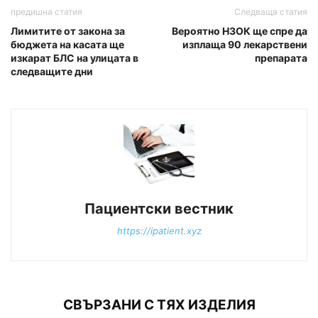
предишна статия
Следваща статия
Лимитите от закона за
Вероятно НЗОК ще спре да
бюджета на касата ще
изплаща 90 лекарствени
изкарат БЛС на улицата в
препаратa
следващите дни
Пациентски вестник
https://ipatient.xyz
СВЪРЗАНИ С ТЯХ ИЗДЕЛИЯ