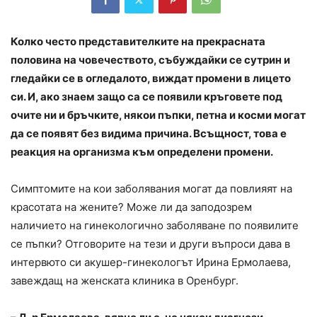
Колко често представителките на прекрасната
половина на човечеството, събуждайки се сутрин и
гледайки се в огледалото, виждат промени в лицето
си. И, ако знаем защо са се появили кръговете под
очите ни и бръчките, някои пъпки, петна и косми могат
да се появят без видима причина. Всъщност, това е
реакция на организма към определени промени.
Симптомите на кои заболявания могат да повлияят на
красотата на жените? Може ли да заподозрем
наличието на гинекологично заболяване по появилите
се пъпки? Отговорите на тези и други въпроси дава в
интервюто си акушер-гинекологът Ирина Ермолаева,
завеждащ на женската клиника в Оренбург.