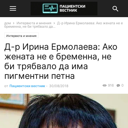
дом
Интервюта и мнения
Д-р Ирина Ермолаева: Ако жената не е
бременна, не би трябвало да...
Интервюта и мнения
Д-р Ирина Ермолаева: Ако
жената не е бременна, не
би трябвало да има
пигментни петна
916
0
от
Пациентски вестник
-
30/08/2018