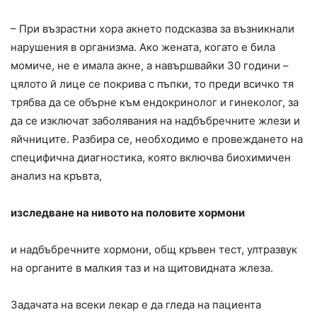
– При възрастни хора акнето подсказва за възникнали
нарушения в организма. Ако жената, когато е била
момиче, не е имала акне, а навършвайки 30 години –
цялото й лице се покрива с пъпки, то преди всичко тя
трябва да се обърне към ендокринолог и гинеколог, за
да се изключат заболявания на надбъбречните жлези и
яйчниците. Разбира се, необходимо е провеждането на
специфична диагностика, която включва биохимичен
анализ на кръвта,
изследване на нивото на половите хормони
и надбъбречните хормони, общ кръвен тест, ултразвук
на органите в малкия таз и на щитовидната жлеза.
Задачата на всеки лекар е да гледа на пациента