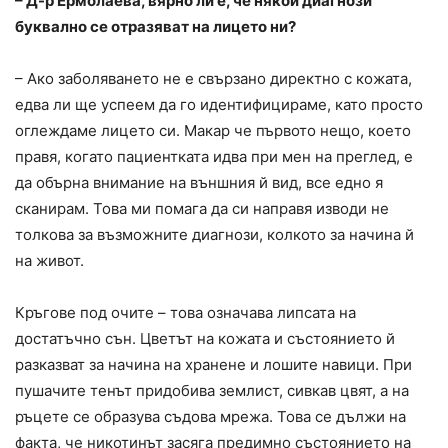
– Д-р Ермолаева, вярно ли е, че някои диагнози
буквално се отразяват на лицето ни?
– Ако заболяването не е свързано директно с кожата,
едва ли ще успеем да го идентифицираме, като просто
оглеждаме лицето си. Макар че първото нещо, което
правя, когато пациентката идва при мен на преглед, е
да обърна внимание на външния й вид, все едно я
сканирам. Това ми помага да си направя изводи не
толкова за възможните диагнози, колкото за начина й
на живот.
Кръгове под очите – това означава липсата на
достатъчно сън. Цветът на кожата и състоянието й
разказват за начина на хранене и лошите навици. При
пушачите тенът придобива землист, сивкав цвят, а на
ръцете се образува съдова мрежа. Това се дължи на
факта, че никотинът засяга предимно състоянието на