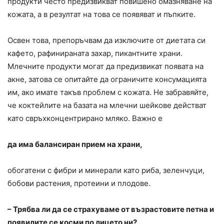
продукти често предизвикват повишено омазняване на
кожата, а в резултат на това се появяват и пъпките.
Освен това, препоръчвам да изключите от диетата си
кафето, рафинираната захар, пикантните храни.
Млечните продукти могат да предизвикат появата на
акне, затова се опитайте да ограничите консумацията
им, ако имате такъв проблем с кожата. Не забравяйте,
че коктейлите на базата на млечни шейкове действат
като свръхконцентрирано мляко. Важно е
да има балансиран прием на храни,
обогатени с фибри и минерали като риба, зеленчуци,
бобови растения, протеини и плодове.
– Трябва ли да се страхуваме от възрастовите петна и
появилите се косми по лицето ни?