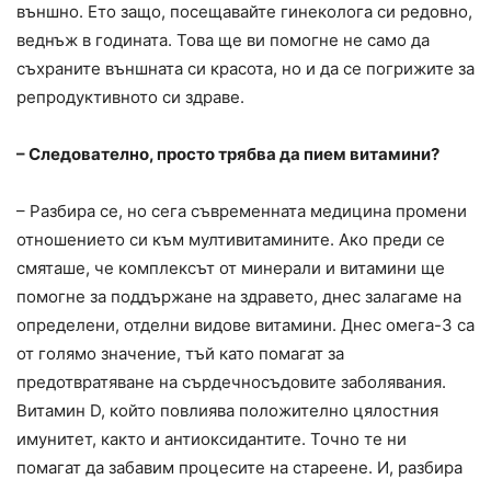
външно. Ето защо, посещавайте гинеколога си редовно,
веднъж в годината. Това ще ви помогне не само да
съхраните външната си красота, но и да се погрижите за
репродуктивното си здраве.
– Следователно, просто трябва да пием витамини?
– Разбира се, но сега съвременната медицина промени
отношението си към мултивитамините. Ако преди се
смяташе, че комплексът от минерали и витамини ще
помогне за поддържане на здравето, днес залагаме на
определени, отделни видове витамини. Днес омега-3 са
от голямо значение, тъй като помагат за
предотвратяване на сърдечносъдовите заболявания.
Витамин D, който повлиява положително цялостния
имунитет, както и антиоксидантите. Точно те ни
помагат да забавим процесите на стареене. И, разбира