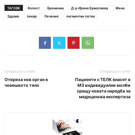
ТАГОВЕ
болест
Бременна
Д-р Ирина Ермолаева
Жена
Здраве
лекар
Лечение
пигментни петна
предишна статия
Следваща статия
Откриха нов орган в
Пациенти с ТЕЛК внасят в
човешкото тяло
МЗ индивидуални молби
срещу новата наредба за
медицинска експертиза