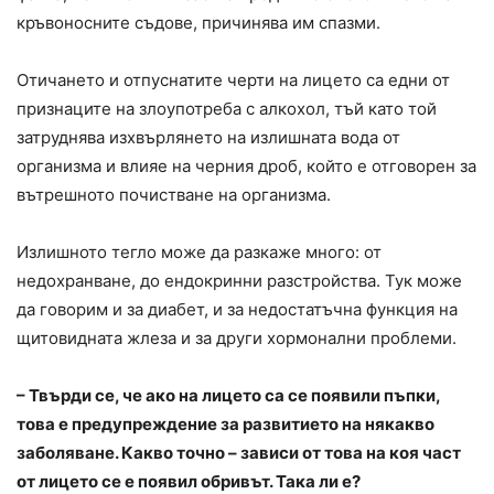
кръвоносните съдове, причинява им спазми.
Отичането и отпуснатите черти на лицето са едни от
признаците на злоупотреба с алкохол, тъй като той
затруднява изхвърлянето на излишната вода от
организма и влияе на черния дроб, който е отговорен за
вътрешното почистване на организма.
Излишното тегло може да разкаже много: от
недохранване, до ендокринни разстройства. Тук може
да говорим и за диабет, и за недостатъчна функция на
щитовидната жлеза и за други хормонални проблеми.
– Твърди се, че ако на лицето са се появили пъпки,
това е предупреждение за развитието на някакво
заболяване. Какво точно – зависи от това на коя част
от лицето се е появил обривът. Така ли е?