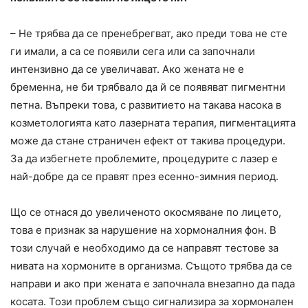
– Не трябва да се пренебрегват, ако преди това не сте
ги имали, а са се появили сега или са започнали
интензивно да се увеличават. Ако жената не е
бременна, не би трябвало да й се появяват пигментни
петна. Въпреки това, с развитието на такава насока в
козметологията като лазерната терапия, пигментацията
може да стане страничен ефект от такива процедури.
За да избегнете проблемите, процедурите с лазер е
най-добре да се правят през есенно-зимния период.
Що се отнася до увеличеното окосмяване по лицето,
това е признак за нарушение на хормоналния фон. В
този случай е необходимо да се направят тестове за
нивата на хормоните в организма. Същото трябва да се
направи и ако при жената е започнала внезапно да пада
косата. Този проблем също сигнализира за хормонален