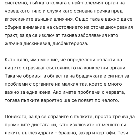
системно, тъй като кожата е най-големият орган на
човешкото тяло и служи като основна пречка пред
агресивните външни влияния. Също така е важно да се
обърне внимание на състоянието на стомашночревния
тракт, за да се изключат такива заболявания като
жлъчна дискинезия, дисбактериоза.
Като цяло, има мнение, че определени области на
лицето отразяват състоянието на конкретни органи.
Така че обривът в областта на брадичката е сигнал за
проблеми с органите на малкия таз, което е много
важно за една жена. Ако имате проблеми с червата,
тогава пъпките вероятно ще се появят по челото.
Понякога, за да се справите с пъпките, просто трябва да
промените диетата си, като изключите от менюто си
леките въглехидрати – брашно, захар и картофи. Тези