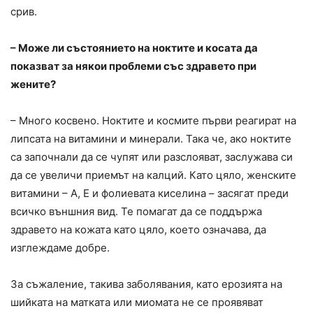
срив.
– Може ли състоянието на ноктите и косата да
показват за някои проблеми със здравето при
жените?
– Много косвено. Ноктите и космите първи реагират на
липсата на витамини и минерали. Така че, ако ноктите
са започнали да се чупят или разслояват, заслужава си
да се увеличи приемът на калций. Като цяло, женските
витамини – А, Е и фолиевата киселина – засягат преди
всичко външния вид. Те помагат да се поддържа
здравето на кожата като цяло, което означава, да
изглеждаме добре.
За съжаление, такива заболявания, като ерозията на
шийката на матката или миомата не се проявяват