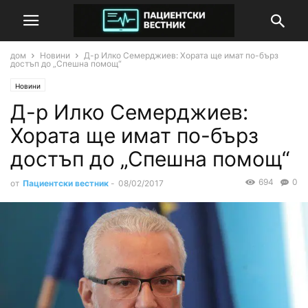
дом
Новини
Д-р Илко Семерджиев: Хората ще имат по-бърз
достъп до „Спешна помощ“
Новини
Д-р Илко Семерджиев:
Хората ще имат по-бърз
достъп до „Спешна помощ“
694
0
от
Пациентски вестник
-
08/02/2017