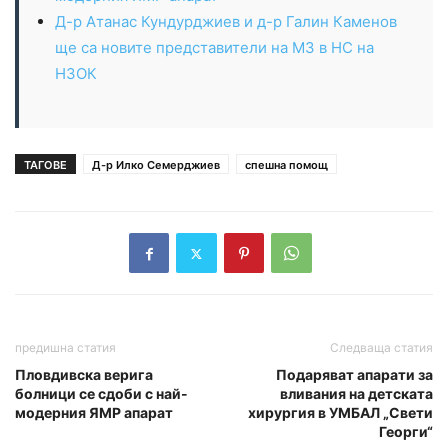
Д-р Атанас Кундурджиев и д-р Галин Каменов
ще са новите представители на МЗ в НС на
НЗОК
ТАГОВЕ
Д-р Илко Семерджиев
спешна помощ
предишна статия
Следваща статия
Пловдивска верига
Подаряват апарати за
болници се сдоби с най-
вливания на детската
модерния ЯМР апарат
хирургия в УМБАЛ „Свети
Георги“