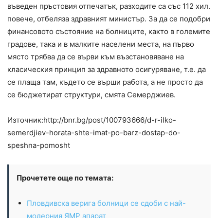
въведен пръстовия отпечатък, разходите са със 112 хил.
повече, отбеляза здравният министър. За да се подобри
финансовото състояние на болниците, както в големите
градове, така и в малките населени места, на първо
място трябва да се върви към възстановяване на
класическия принцип за здравното осигуряване, т.е. да
се плаща там, където се върши работа, а не просто да
се бюджетират структури, смята Семерджиев.
Източник:http://bnr.bg/post/100793666/d-r-ilko-
semerdjiev-horata-shte-imat-po-barz-dostap-do-
speshna-pomosht
Прочетете още по темата:
Пловдивска верига болници се сдоби с най-
модерния ЯМР апарат