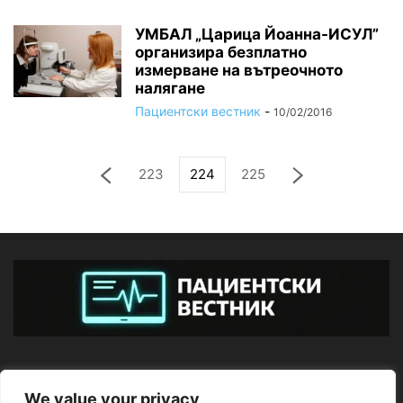
УМБАЛ „Царица Йоанна-ИСУЛ”
организира безплатно
измерване на вътреочното
налягане
Пациентски вестник
-
10/02/2016
223
224
225
ЗА НАС
We value your privacy