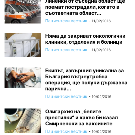
Линейки от съседна област ще
поемат пострадали, когато в
съответната област...
Пациентски вестник
-
11/02/2016
Няма да закриват онкологични
клиники, отделения и болници
Пациентски вестник
-
11/02/2016
Екипът, извършил уникална за
България вътреутробна
операция, ще получи държавна
парична...
Пациентски вестник
-
10/02/2016
Олигархия на „белите
престилки“ и какво би казал
Смирненски за ваксините
Пациентски вестник
-
10/02/2016