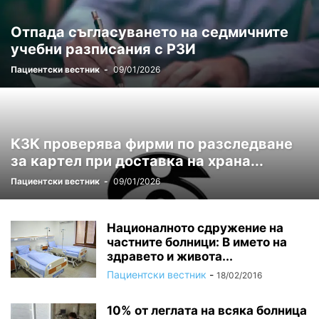
Отпада съгласуването на седмичните
учебни разписания с РЗИ
Пациентски вестник
-
09/01/2026
КЗК проверява фирми по разследване
за картел при доставка на храна...
Пациентски вестник
-
09/01/2026
Националното сдружение на
частните болници: В името на
здравето и живота...
Пациентски вестник
-
18/02/2016
10% от леглата на всяка болница