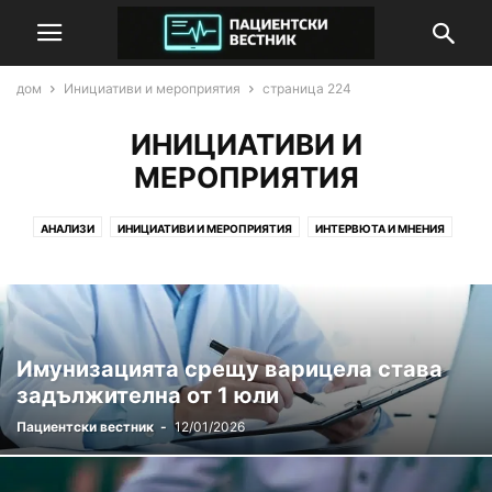
дом
Инициативи и мероприятия
страница 224
ИНИЦИАТИВИ И
МЕРОПРИЯТИЯ
АНАЛИЗИ
ИНИЦИАТИВИ И МЕРОПРИЯТИЯ
ИНТЕРВЮТА И МНЕНИЯ
МОИТЕ ПРАВА
НОВИНИ
ПАРТНЬОРСКИ ПУБЛИКАЦИИ
ПРАВЕН КОМЕНТАР
ПРОУЧВАНИЯ И СТАТИСТИКА
Имунизацията срещу варицела става
задължителна от 1 юли
Пациентски вестник
-
12/01/2026