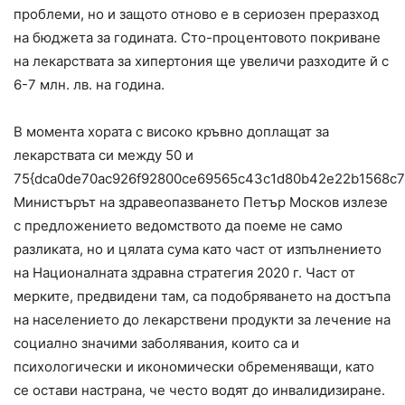
проблеми, но и защото отново е в сериозен преразход
на бюджета за годината. Сто-процентовото покриване
на лекарствата за хипертония ще увеличи разходите й с
6-7 млн. лв. на година.
В момента хората с високо кръвно доплащат за
лекарствата си между 50 и
75{dca0de70ac926f92800ce69565c43c1d80b42e22b1568c7
Министърът на здравеопазването Петър Москов излезе
с предложението ведомството да поеме не само
разликата, но и цялата сума като част от изпълнението
на Националната здравна стратегия 2020 г. Част от
мерките, предвидени там, са подобряването на достъпа
на населението до лекарствени продукти за лечение на
социално значими заболявания, които са и
психологически и икономически обременяващи, като
се остави настрана, че често водят до инвалидизиране.