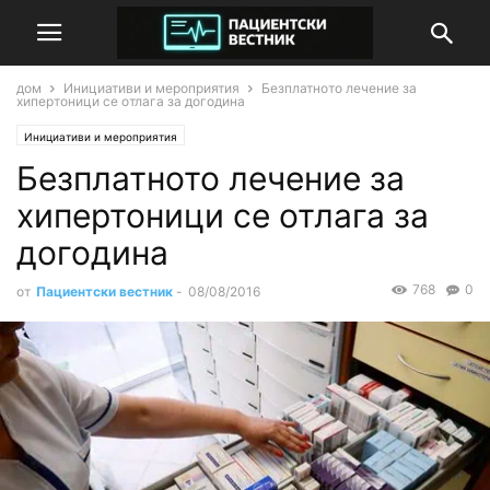
дом
Инициативи и мероприятия
Безплатното лечение за
хипертоници се отлага за догодина
Инициативи и мероприятия
Безплатното лечение за
хипертоници се отлага за
догодина
768
0
от
Пациентски вестник
-
08/08/2016