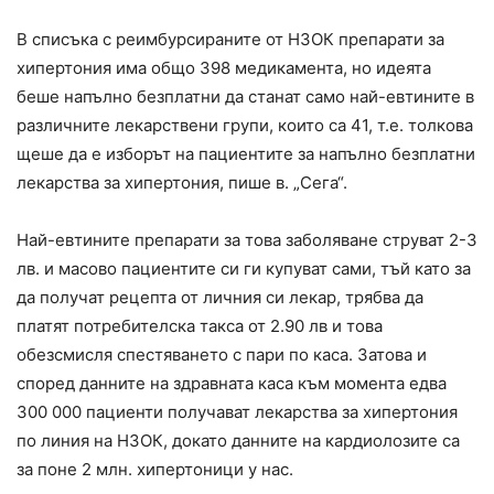
В списъка с реимбурсираните от НЗОК препарати за
хипертония има общо 398 медикамента, но идеята
беше напълно безплатни да станат само най-евтините в
различните лекарствени групи, които са 41, т.е. толкова
щеше да е изборът на пациентите за напълно безплатни
лекарства за хипертония, пише в. „Сега“.
Най-евтините препарати за това заболяване струват 2-3
лв. и масово пациентите си ги купуват сами, тъй като за
да получат рецепта от личния си лекар, трябва да
платят потребителска такса от 2.90 лв и това
обезсмисля спестяването с пари по каса. Затова и
според данните на здравната каса към момента едва
300 000 пациенти получават лекарства за хипертония
по линия на НЗОК, докато данните на кардиолозите са
за поне 2 млн. хипертоници у нас.