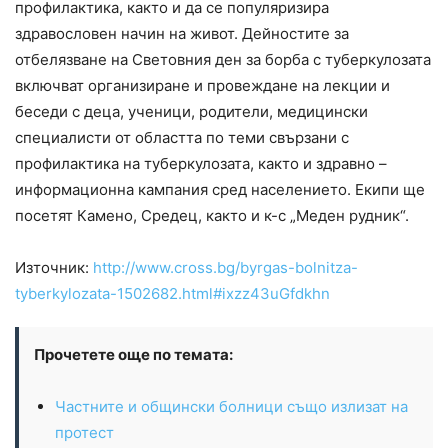
профилактика, както и да се популяризира
здравословен начин на живот. Дейностите за
отбелязване на Световния ден за борба с туберкулозата
включват организиране и провеждане на лекции и
беседи с деца, ученици, родители, медицински
специалисти от областта по теми свързани с
профилактика на туберкулозата, както и здравно –
информационна кампания сред населението. Екипи ще
посетят Камено, Средец, както и к-с „Меден рудник“.
Източник:
http://www.cross.bg/byrgas-bolnitza-
tyberkylozata-1502682.html#ixzz43uGfdkhn
Прочетете още по темата:
Частните и общински болници също излизат на
протест