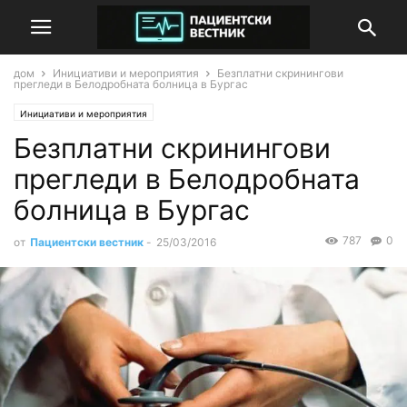
дом
Инициативи и мероприятия
Безплатни скринингови
прегледи в Белодробната болница в Бургас
Инициативи и мероприятия
Безплатни скринингови
прегледи в Белодробната
болница в Бургас
787
0
от
Пациентски вестник
-
25/03/2016