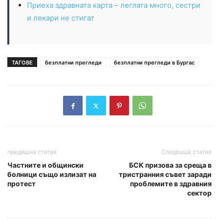
Приеха здравната карта – леглата много, сестри
и лекари не стигат
ТАГОВЕ
безплатни прегледи
безплатни прегледи в Бургас
предишна статия
Следваща статия
Частните и общински
БСК призова за среща в
болници също излизат на
тристранния съвет заради
протест
проблемите в здравния
сектор