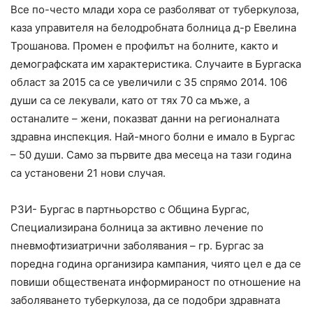
Все по-често млади хора се разболяват от туберкулоза,
каза управителя на белодробната болница д-р Евелина
Трошанова. Промен е профилът на болните, както и
демографската им характеристика. Случаите в Бургаска
област за 2015 са се увеличили с 35 спрямо 2014. 106
души са се лекували, като от тях 70 са мъже, а
останалите – жени, показват данни на регионалната
здравна инспекция. Най-много болни е имало в Бургас
– 50 души. Само за първите два месеца на тази година
са установени 21 нови случая.
РЗИ- Бургас в партньорство с Община Бургас,
Специализирана болница за активно лечение по
пневмофтизиатрични заболявания – гр. Бургас за
поредна година организира кампания, чиято цел е да се
повиши обществената информираност по отношение на
заболяването туберкулоза, да се подобри здравната