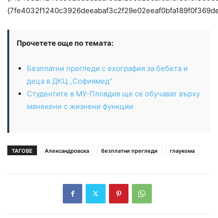
{7fe4032f1240c3926deeabaf3c2f29e02eeaf0bfa189f0f369d
Прочетете още по темата:
Безплатни прегледи с ехография за бебета и
деца в ДКЦ „Софиямед“
Студентите в МУ-Пловдив ще се обучават върху
манекени с жизнени функции
ТАГОВЕ
Александровска
безплатни прегледи
глаукома