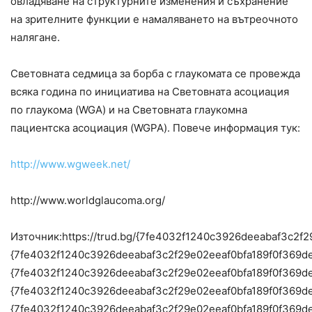
овладяване на структурните изменения и съхранение
на зрителните функции е намаляването на вътреочното
налягане.
Световната седмица за борба с глаукомата се провежда
всяка година по инициатива на Световната асоциация
по глаукома (WGA) и на Световната глаукомна
пациентска асоциация (WGPA). Повече информация тук:
http://www.wgweek.net/
http://www.worldglaucoma.org/
Източник:https://trud.bg/{7fe4032f1240c3926deeabaf3c
{7fe4032f1240c3926deeabaf3c2f29e02eeaf0bfa189f0f369d
{7fe4032f1240c3926deeabaf3c2f29e02eeaf0bfa189f0f369d
{7fe4032f1240c3926deeabaf3c2f29e02eeaf0bfa189f0f369d
{7fe4032f1240c3926deeabaf3c2f29e02eeaf0bfa189f0f369d