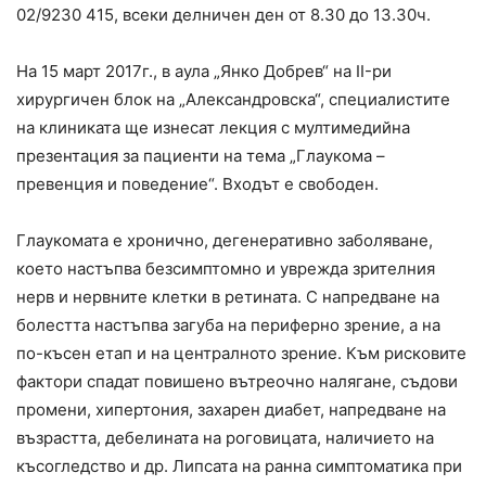
02/9230 415, всеки делничен ден от 8.30 до 13.30ч.
На 15 март 2017г., в аула „Янко Добрев“ на II-ри
хирургичен блок на „Александровска“, специалистите
на клиниката ще изнесат лекция с мултимедийна
презентация за пациенти на тема „Глаукома –
превенция и поведение“. Входът е свободен.
Глаукомата е хронично, дегенеративно заболяване,
което настъпва безсимптомно и уврежда зрителния
нерв и нервните клетки в ретината. С напредване на
болестта настъпва загуба на периферно зрение, а на
по-късен етап и на централното зрение. Към рисковите
фактори спадат повишено вътреочно налягане, съдови
промени, хипертония, захарен диабет, напредване на
възрастта, дебелината на роговицата, наличието на
късогледство и др. Липсата на ранна симптоматика при