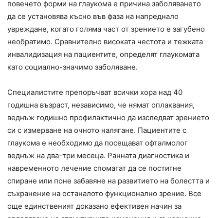
повечето форми на глаукома е причина заболяването
да се установява късно във фаза на напреднало
увреждане, когато голяма част от зрението е загубено
необратимо. Сравнително високата честота и тежката
инвалидизация на пациентите, определят глаукомата
като социално-значимо заболяване.
Специалистите препоръчват всички хора над 40
годишна възраст, независимо, че нямат оплаквания,
веднъж годишно профилактично да изследват зрението
си с измерване на очното налягане. Пациентите с
глаукома е необходимо да посещават офталмолог
веднъж на два-три месеца. Ранната диагностика и
навременното лечение спомагат да се постигне
спиране или поне забавяне на развитието на болестта и
съхранение на останалото функционално зрение. Все
още единственият доказано ефективен начин за