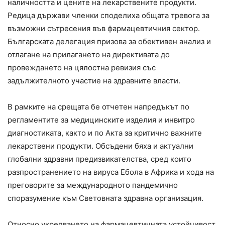
наличността и цените на лекарствените продукти.
Редица държави членки споделиха общата тревога за
възможни сътресения във фармацевтичния сектор.
Българската делегация призова за обективен анализ и
отлагане на прилагането на директивата до
провеждането на цялостна ревизия със
задължителното участие на здравните власти.
В рамките на срещата бе отчетен напредъкът по
регламентите за медицинските изделия и инвитро
диагностиката, както и по Акта за критично важните
лекарствени продукти. Обсъдени бяха и актуални
глобални здравни предизвикателства, сред които
разпространението на вируса Ебола в Африка и хода на
преговорите за международното пандемично
споразумение към Световната здравна организация.
Относно укрепването на фармацевтичната устойчивост