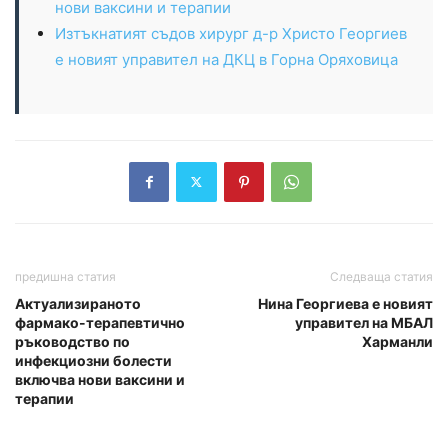
нови ваксини и терапии
Изтъкнатият съдов хирург д-р Христо Георгиев
е новият управител на ДКЦ в Горна Оряховица
предишна статия
Следваща статия
Актуализираното
Нина Георгиева е новият
фармако-терапевтично
управител на МБАЛ
ръководство по
Харманли
инфекциозни болести
включва нови ваксини и
терапии