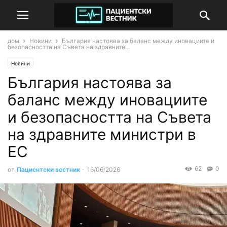
дом
Новини
България настоява за баланс между иновациите и
безопасността на Съвета на здравните...
Новини
България настоява за
баланс между иновациите
и безопасността на Съвета
на здравните министри в
ЕС
62
0
от
Пациентски вестник
-
16/06/2026