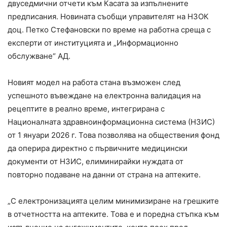
двуседмични отчети към Касата за изпълнените
предписания. Новината съобщи управителят на НЗОК
доц. Петко Стефановски по време на работна среща с
експерти от институцията и „Информационно
обслужване“ АД.
Новият модел на работа стана възможен след
успешното въвеждане на електронна валидация на
рецептите в реално време, интегрирана с
Националната здравноинформационна система (НЗИС)
от 1 януари 2026 г. Това позволява на обществения фонд
да оперира директно с първичните медицински
документи от НЗИС, елиминирайки нуждата от
повторно подаване на данни от страна на аптеките.
„С електронизацията целим минимизиране на грешките
в отчетността на аптеките. Това е и поредна стъпка към