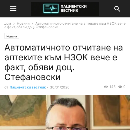
дом
Новини
Автоматичното отчитане на аптеките към НЗОК вече
е факт, обяви доц. Стефановски
Новини
Автоматичното отчитане на
аптеките към НЗОК вече е
факт, обяви доц.
Стефановски
145
0
от
Пациентски вестник
-
30/01/2026