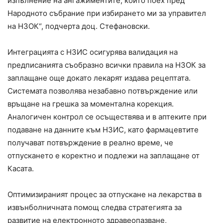
изпълнение на ангажиментите, които поех пред
Народното събрание при избирането ми за управител
на НЗОК“, подчерта доц. Стефановски.
Интеграцията с НЗИС осигурява валидация на
предписанията съобразно всички правила на НЗОК за
заплащане още докато лекарят издава рецептата.
Системата позволява незабавно потвърждение или
връщане на грешка за моментална корекция.
Аналогичен контрол се осъществява и в аптеките при
подаване на данните към НЗИС, като фармацевтите
получават потвърждение в реално време, че
отпускането е коректно и подлежи на заплащане от
Касата.
Оптимизираният процес за отпускане на лекарства в
извънболничната помощ следва стратегията за
развитие на електронното здравеопазване,